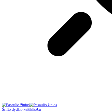
Šrifto dydžio keitiklis
Aa