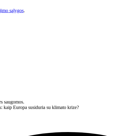
imo sąlygos
.
ės saugomos.
: kaip Europa susiduria su klimato krize?