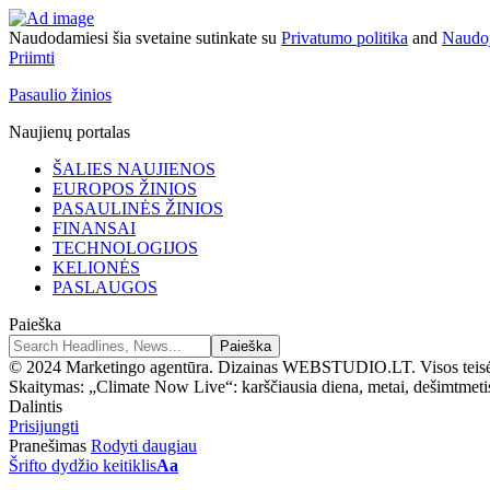
Naudodamiesi šia svetaine sutinkate su
Privatumo politika
and
Naudoj
Priimti
Pasaulio žinios
Naujienų portalas
ŠALIES NAUJIENOS
EUROPOS ŽINIOS
PASAULINĖS ŽINIOS
FINANSAI
TECHNOLOGIJOS
KELIONĖS
PASLAUGOS
Paieška
© 2024 Marketingo agentūra. Dizainas WEBSTUDIO.LT. Visos teis
Skaitymas:
„Climate Now Live“: karščiausia diena, metai, dešimtmetis
Dalintis
Prisijungti
Pranešimas
Rodyti daugiau
Šrifto dydžio keitiklis
Aa