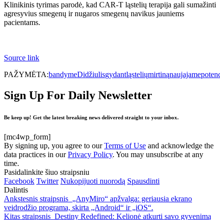
Klinikinis tyrimas parodė, kad CAR-T ląstelių terapija gali sumažinti
agresyvius smegenų ir nugaros smegenų navikus jauniems
pacientams.
Source link
PAŽYMĖTA:
bandyme
Didžiulis
gydant
ląstelių
mirtiną
naujajame
potenc
Sign Up For Daily Newsletter
Be keep up! Get the latest breaking news delivered straight to your inbox.
[mc4wp_form]
By signing up, you agree to our
Terms of Use
and acknowledge the
data practices in our
Privacy Policy
. You may unsubscribe at any
time.
Pasidalinkite šiuo straipsniu
Facebook
Twitter
Nukopijuoti nuorodą
Spausdinti
Dalintis
Ankstesnis straipsnis
„AnyMiro“ apžvalga: geriausia ekrano
veidrodžio programa, skirta „Android“ ir „iOS“.
Kitas straipsnis
Destiny Redefined: Kelionė atkurti savo gyvenimą