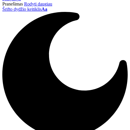
Pranešimas
Rodyti daugiau
Šrifto dydžio keitiklis
Aa