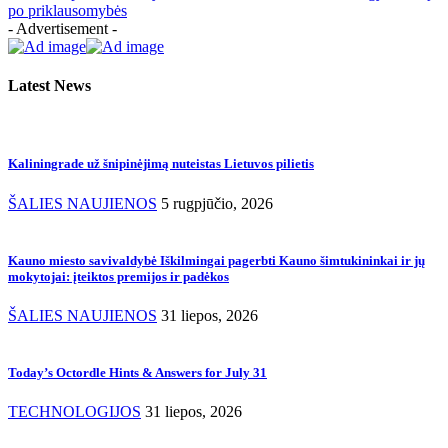
po priklausomybės
- Advertisement -
Latest News
Kaliningrade už šnipinėjimą nuteistas Lietuvos pilietis
ŠALIES NAUJIENOS
5 rugpjūčio, 2026
Kauno miesto savivaldybė Iškilmingai pagerbti Kauno šimtukininkai ir jų
mokytojai: įteiktos premijos ir padėkos
ŠALIES NAUJIENOS
31 liepos, 2026
Today’s Octordle Hints & Answers for July 31
TECHNOLOGIJOS
31 liepos, 2026