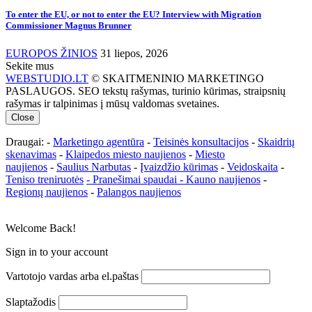
To enter the EU, or not to enter the EU? Interview with Migration
Commissioner Magnus Brunner
EUROPOS ŽINIOS
31 liepos, 2026
Sekite mus
WEBSTUDIO.LT
© SKAITMENINIO MARKETINGO
PASLAUGOS. SEO tekstų rašymas, turinio kūrimas, straipsnių
rašymas ir talpinimas į mūsų valdomas svetaines.
Close
Draugai: -
Marketingo agentūra
-
Teisinės konsultacijos
-
Skaidrių
skenavimas
-
Klaipedos miesto naujienos
-
Miesto
naujienos
-
Saulius Narbutas
-
Įvaizdžio kūrimas
-
Veidoskaita
-
Teniso treniruotės
- Pranešimai spaudai -
Kauno naujienos
-
Regionų naujienos
-
Palangos naujienos
Welcome Back!
Sign in to your account
Vartotojo vardas arba el.paštas
Slaptažodis