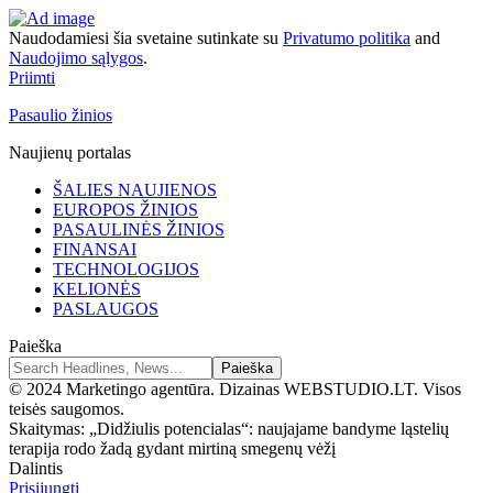
Naudodamiesi šia svetaine sutinkate su
Privatumo politika
and
Naudojimo sąlygos
.
Priimti
Pasaulio žinios
Naujienų portalas
ŠALIES NAUJIENOS
EUROPOS ŽINIOS
PASAULINĖS ŽINIOS
FINANSAI
TECHNOLOGIJOS
KELIONĖS
PASLAUGOS
Paieška
© 2024 Marketingo agentūra. Dizainas WEBSTUDIO.LT. Visos
teisės saugomos.
Skaitymas:
„Didžiulis potencialas“: naujajame bandyme ląstelių
terapija rodo žadą gydant mirtiną smegenų vėžį
Dalintis
Prisijungti