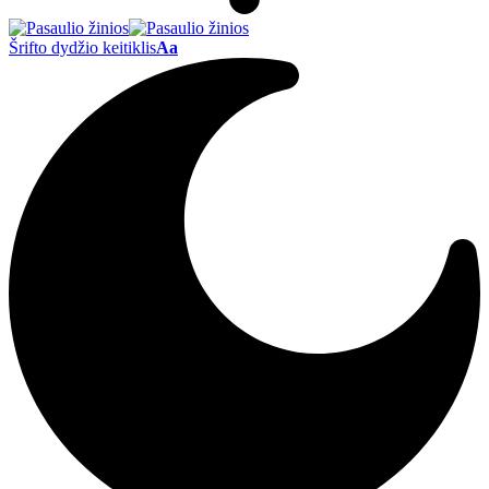
Šrifto dydžio keitiklis
Aa