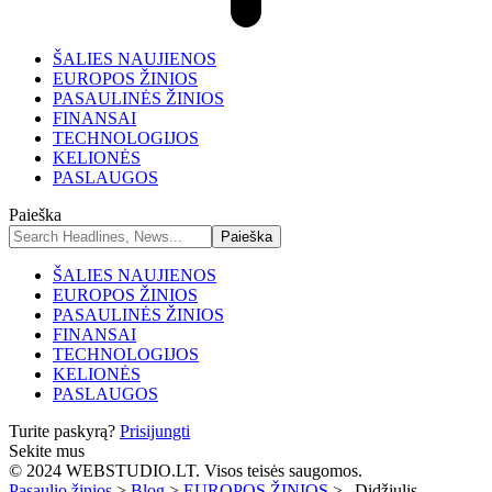
ŠALIES NAUJIENOS
EUROPOS ŽINIOS
PASAULINĖS ŽINIOS
FINANSAI
TECHNOLOGIJOS
KELIONĖS
PASLAUGOS
Paieška
ŠALIES NAUJIENOS
EUROPOS ŽINIOS
PASAULINĖS ŽINIOS
FINANSAI
TECHNOLOGIJOS
KELIONĖS
PASLAUGOS
Turite paskyrą?
Prisijungti
Sekite mus
© 2024 WEBSTUDIO.LT. Visos teisės saugomos.
Pasaulio žinios
>
Blog
>
EUROPOS ŽINIOS
>
„Didžiulis