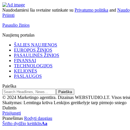
Naudodamiesi šia svetaine sutinkate su
Privatumo politika
and
Naudoj
Priimti
Pasaulio žinios
Naujienų portalas
ŠALIES NAUJIENOS
EUROPOS ŽINIOS
PASAULINĖS ŽINIOS
FINANSAI
TECHNOLOGIJOS
KELIONĖS
PASLAUGOS
Paieška
© 2024 Marketingo agentūra. Dizainas WEBSTUDIO.LT. Visos teis
Skaitymas:
Lemtinga krūva Lenkijos greitkelyje tarp pirmojo sniego
Dalintis
Prisijungti
Pranešimas
Rodyti daugiau
Šrifto dydžio keitiklis
Aa