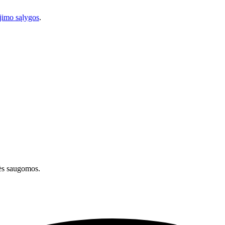
imo sąlygos
.
ės saugomos.