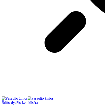
Šrifto dydžio keitiklis
Aa