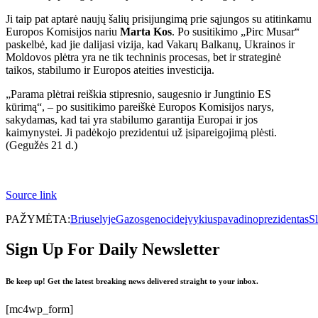
Ji taip pat aptarė naujų šalių prisijungimą prie sąjungos su atitinkamu
Europos Komisijos nariu
Marta Kos
. Po susitikimo „Pirc Musar“
paskelbė, kad jie dalijasi vizija, kad Vakarų Balkanų, Ukrainos ir
Moldovos plėtra yra ne tik techninis procesas, bet ir strateginė
taikos, stabilumo ir Europos ateities investicija.
„Parama plėtrai reiškia stipresnio, saugesnio ir Jungtinio ES
kūrimą“, – po susitikimo pareiškė Europos Komisijos narys,
sakydamas, kad tai yra stabilumo garantija Europai ir jos
kaimynystei. Ji padėkojo prezidentui už įsipareigojimą plėsti.
(Gegužės 21 d.)
Source link
PAŽYMĖTA:
Briuselyje
Gazos
genocide
įvykius
pavadino
prezidentas
S
Sign Up For Daily Newsletter
Be keep up! Get the latest breaking news delivered straight to your inbox.
[mc4wp_form]