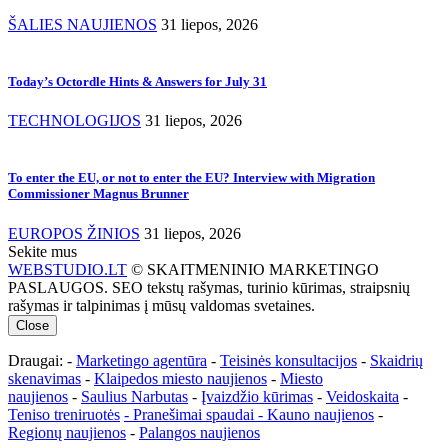
ŠALIES NAUJIENOS
31 liepos, 2026
Today’s Octordle Hints & Answers for July 31
TECHNOLOGIJOS
31 liepos, 2026
To enter the EU, or not to enter the EU? Interview with Migration
Commissioner Magnus Brunner
EUROPOS ŽINIOS
31 liepos, 2026
Sekite mus
WEBSTUDIO.LT
© SKAITMENINIO MARKETINGO
PASLAUGOS. SEO tekstų rašymas, turinio kūrimas, straipsnių
rašymas ir talpinimas į mūsų valdomas svetaines.
Close
Draugai: -
Marketingo agentūra
-
Teisinės konsultacijos
-
Skaidrių
skenavimas
-
Klaipedos miesto naujienos
-
Miesto
naujienos
-
Saulius Narbutas
-
Įvaizdžio kūrimas
-
Veidoskaita
-
Teniso treniruotės
- Pranešimai spaudai -
Kauno naujienos
-
Regionų naujienos
-
Palangos naujienos