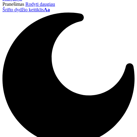
Pranešimas
Rodyti daugiau
Šrifto dydžio keitiklis
Aa