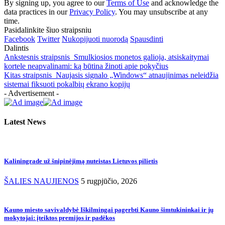
By signing up, you agree to our
Terms of Use
and acknowledge the
data practices in our
Privacy Policy
. You may unsubscribe at any
time.
Pasidalinkite šiuo straipsniu
Facebook
Twitter
Nukopijuoti nuorodą
Spausdinti
Dalintis
Ankstesnis straipsnis
Smulkiosios monetos galioja, atsiskaitymai
kortele neapvalinami: ką būtina žinoti apie pokyčius
Kitas straipsnis
Naujasis signalo „Windows“ atnaujinimas neleidžia
sistemai fiksuoti pokalbių ekrano kopijų
- Advertisement -
Latest News
Kaliningrade už šnipinėjimą nuteistas Lietuvos pilietis
ŠALIES NAUJIENOS
5 rugpjūčio, 2026
Kauno miesto savivaldybė Iškilmingai pagerbti Kauno šimtukininkai ir jų
mokytojai: įteiktos premijos ir padėkos