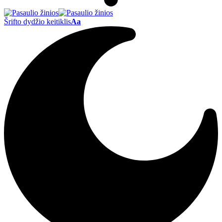
Šrifto dydžio keitiklis
Aa