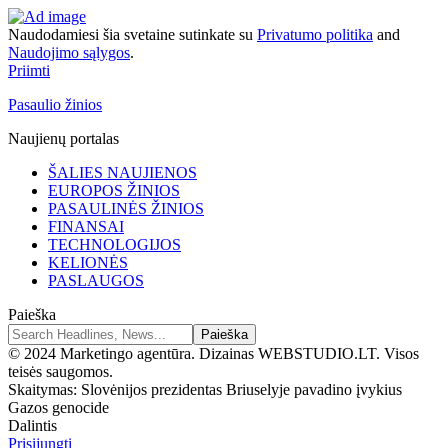
Naudodamiesi šia svetaine sutinkate su
Privatumo politika
and
Naudojimo sąlygos
.
Priimti
Pasaulio žinios
Naujienų portalas
ŠALIES NAUJIENOS
EUROPOS ŽINIOS
PASAULINĖS ŽINIOS
FINANSAI
TECHNOLOGIJOS
KELIONĖS
PASLAUGOS
Paieška
© 2024 Marketingo agentūra. Dizainas WEBSTUDIO.LT. Visos
teisės saugomos.
Skaitymas:
Slovėnijos prezidentas Briuselyje pavadino įvykius
Gazos genocide
Dalintis
Prisijungti