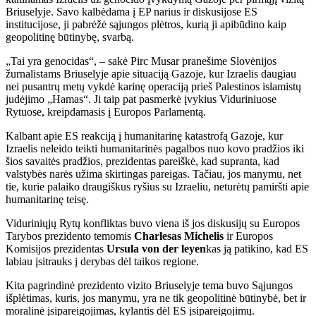
Briuselyje. Savo kalbėdama į EP narius ir diskusijose ES
institucijose, ji pabrėžė sąjungos plėtros, kurią ji apibūdino kaip
geopolitinę būtinybę, svarbą.
„Tai yra genocidas“, – sakė Pirc Musar pranešime Slovėnijos
žurnalistams Briuselyje apie situaciją Gazoje, kur Izraelis daugiau
nei pusantrų metų vykdė karinę operaciją prieš Palestinos islamistų
judėjimo „Hamas“. Ji taip pat pasmerkė įvykius Viduriniuose
Rytuose, kreipdamasis į Europos Parlamentą.
Kalbant apie ES reakciją į humanitarinę katastrofą Gazoje, kur
Izraelis neleido teikti humanitarinės pagalbos nuo kovo pradžios iki
šios savaitės pradžios, prezidentas pareiškė, kad supranta, kad
valstybės narės užima skirtingas pareigas. Tačiau, jos manymu, net
tie, kurie palaiko draugiškus ryšius su Izraeliu, neturėtų pamiršti apie
humanitarinę teisę.
Viduriniųjų Rytų konfliktas buvo viena iš jos diskusijų su Europos
Tarybos prezidento temomis
Charlesas Michelis
ir Europos
Komisijos prezidentas
Ursula von der leyen
kas ją patikino, kad ES
labiau įsitrauks į derybas dėl taikos regione.
Kita pagrindinė prezidento vizito Briuselyje tema buvo Sąjungos
išplėtimas, kuris, jos manymu, yra ne tik geopolitinė būtinybė, bet ir
moralinė įsipareigojimas, kylantis dėl ES įsipareigojimų.