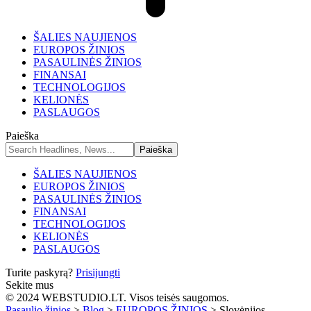
ŠALIES NAUJIENOS
EUROPOS ŽINIOS
PASAULINĖS ŽINIOS
FINANSAI
TECHNOLOGIJOS
KELIONĖS
PASLAUGOS
Paieška
ŠALIES NAUJIENOS
EUROPOS ŽINIOS
PASAULINĖS ŽINIOS
FINANSAI
TECHNOLOGIJOS
KELIONĖS
PASLAUGOS
Turite paskyrą?
Prisijungti
Sekite mus
© 2024 WEBSTUDIO.LT. Visos teisės saugomos.
Pasaulio žinios
>
Blog
>
EUROPOS ŽINIOS
>
Slovėnijos