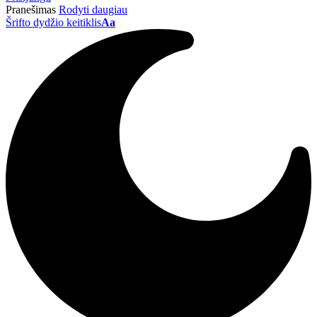
Pranešimas
Rodyti daugiau
Šrifto dydžio keitiklis
Aa