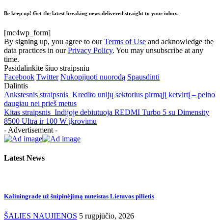
Be keep up! Get the latest breaking news delivered straight to your inbox.
[mc4wp_form]
By signing up, you agree to our
Terms of Use
and acknowledge the
data practices in our
Privacy Policy
. You may unsubscribe at any
time.
Pasidalinkite šiuo straipsniu
Facebook
Twitter
Nukopijuoti nuorodą
Spausdinti
Dalintis
Ankstesnis straipsnis
Kredito unijų sektorius pirmąjį ketvirtį – pelno
daugiau nei prieš metus
Kitas straipsnis
Indijoje debiutuoja REDMI Turbo 5 su Dimensity
8500 Ultra ir 100 W įkrovimu
- Advertisement -
Latest News
Kaliningrade už šnipinėjimą nuteistas Lietuvos pilietis
ŠALIES NAUJIENOS
5 rugpjūčio, 2026