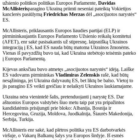
užsienio politikos politikas Europos Parlamente,
Davidas
McAllisteris
paragino Ukrainą priimti neseniai pateiktą Vokietijos
kanclerės pasiūlymą
Friedrichas Merzas
dėl „asocijuotos narystės“
ES.
McAllisteris, priklausantis Europos liaudies partijai (ELP) ir
pirmininkaujantis Europos Parlamento Užsienio reikalų komitetui
(AFET), enr sakė pasisakantis už stipresnę, laipsnišką Ukrainos
integraciją į ES, kad ES nauda būtų matoma Ukrainos žmonėms.
Vienas iš pavyzdžių buvo tai, kad Ukraina stebėtojo teisėmis pateko
į Europos Parlamentą.
Kijevas anksčiau buvo atmetęs „asocijuotos narystės“ idėją. Laiške
ES vadovams pirmininkas
Vladimiras Zelenskis
rašė, kad būtų
nesąžininga, jei Ukraina dalyvautų ES, bet liktų be balso. Vietoj to
jis paragino ES veikti greičiau ir nelaikyti Ukrainos laukiamajame.
Ukraina nėra vienintelė šalis, pretenduojanti į narystę ES. Dar
aštuonios Europos valstybės šiuo metu taip pat yra pripažintos
kandidatėmis prisijungti prie bloko: Albanija, Bosnija ir
Hercegovina, Gruzija, Moldova, Juodkalnija, Šiaurės Makedonija,
Serbija, Turkija.
McAllisteris enr sakė, kad plėtros politika yra ES darbotvarkės
viršuje, o Vakarų Balkanų šalys yra Europos širdyje. Iš esmės