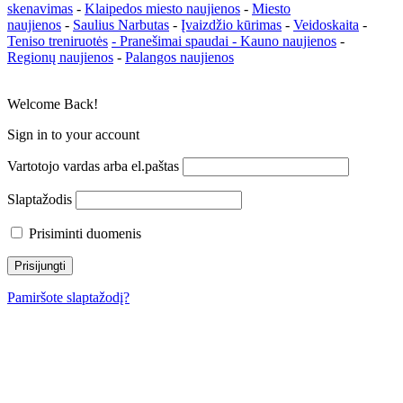
skenavimas
-
Klaipedos miesto naujienos
-
Miesto
naujienos
-
Saulius Narbutas
-
Įvaizdžio kūrimas
-
Veidoskaita
-
Teniso treniruotės
- Pranešimai spaudai -
Kauno naujienos
-
Regionų naujienos
-
Palangos naujienos
Welcome Back!
Sign in to your account
Vartotojo vardas arba el.paštas
Slaptažodis
Prisiminti duomenis
Pamiršote slaptažodį?