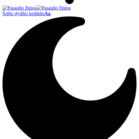
Šrifto dydžio keitiklis
Aa