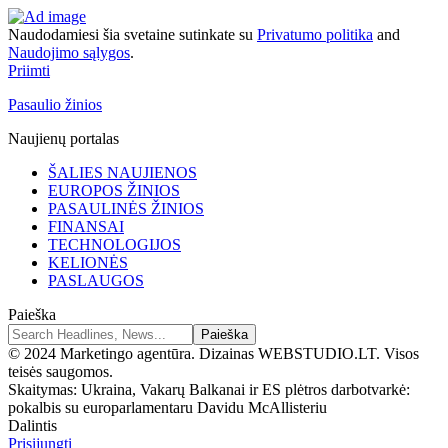
Naudodamiesi šia svetaine sutinkate su
Privatumo politika
and
Naudojimo sąlygos
.
Priimti
Pasaulio žinios
Naujienų portalas
ŠALIES NAUJIENOS
EUROPOS ŽINIOS
PASAULINĖS ŽINIOS
FINANSAI
TECHNOLOGIJOS
KELIONĖS
PASLAUGOS
Paieška
© 2024 Marketingo agentūra. Dizainas WEBSTUDIO.LT. Visos
teisės saugomos.
Skaitymas:
Ukraina, Vakarų Balkanai ir ES plėtros darbotvarkė:
pokalbis su europarlamentaru Davidu McAllisteriu
Dalintis
Prisijungti