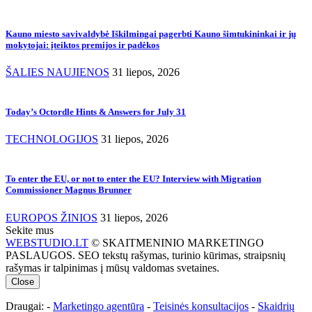
Kauno miesto savivaldybė Iškilmingai pagerbti Kauno šimtukininkai ir jų
mokytojai: įteiktos premijos ir padėkos
ŠALIES NAUJIENOS
31 liepos, 2026
Today’s Octordle Hints & Answers for July 31
TECHNOLOGIJOS
31 liepos, 2026
To enter the EU, or not to enter the EU? Interview with Migration
Commissioner Magnus Brunner
EUROPOS ŽINIOS
31 liepos, 2026
Sekite mus
WEBSTUDIO.LT
© SKAITMENINIO MARKETINGO
PASLAUGOS. SEO tekstų rašymas, turinio kūrimas, straipsnių
rašymas ir talpinimas į mūsų valdomas svetaines.
Close
Draugai: -
Marketingo agentūra
-
Teisinės konsultacijos
-
Skaidrių