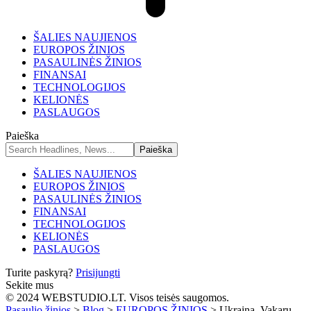
ŠALIES NAUJIENOS
EUROPOS ŽINIOS
PASAULINĖS ŽINIOS
FINANSAI
TECHNOLOGIJOS
KELIONĖS
PASLAUGOS
Paieška
ŠALIES NAUJIENOS
EUROPOS ŽINIOS
PASAULINĖS ŽINIOS
FINANSAI
TECHNOLOGIJOS
KELIONĖS
PASLAUGOS
Turite paskyrą?
Prisijungti
Sekite mus
© 2024 WEBSTUDIO.LT. Visos teisės saugomos.
Pasaulio žinios
>
Blog
>
EUROPOS ŽINIOS
>
Ukraina, Vakarų