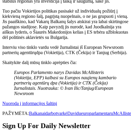
stabilus regionas yra investicija į taiką ir saugumą, sakė jis.
Tuo pačiu Vokietijos politikas pasisakė už individualų požiūrį į
kiekvieną regiono šalį, pagrįstą nuopelnais, o ne jas grupuoti į vieną.
Jis paaiškino, kad Vakarų Balkanų šalys atskirai yra labai skirtingose
​​pažangos stadijose. Kaip pavyzdį jis nurodė, kad Juodkalnija yra
aiškus lyderis, o Šiaurės Makedonijos kelias į ES tebėra užblokuotas
dėl politinės aklavietės su Bulgarija.
Interviu viso tinklo vardu vedė žurnalistai iš European Newsroom
partnerių agentūrųdpa (Vokietija), CTK (Čekija) ir Tanjug (Serbija).
Skaitykite dalį mūsų tinklo aprėpties čia:
Europos Parlamento narys Davidas McAllisteris
(Vokietija, EPP) kalbasi su Europos naujienų kambario
partnerių agentūrų dpa (Vokietija) ir CTK (Čekija)
žurnalistais. Nuotrauka: © Ivan Ilic/Tanjug/European
Newsroom
Nuoroda į informacijos šaltinį
PAŽYMĖTA:
Balkanai
darbotvarkė
Davidu
europarlamentaru
McAlliste
Sign Up For Daily Newsletter