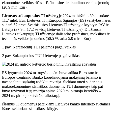
ekonominės veiklos rūšis – iš finansinės ir draudimo veiklos įmonių
(20,9 mln. Eur);
Lietuvos sukauptosios TI užsienyje
2024 m. birželio 30 d. sudarė
11,7 mlrd. Eur. Lietuvos TI į Europos Sąjungos (ES) valstybes nares
sudarė 57 proc. Svarbiausios Lietuvos TI užsienyje kryptys: JAV ir
Latvija (37,9 ir 17,2 % visų Lietuvos TI užsienyje). Didžiausia
Lietuvos sukauptųjų TI užsienyje dalis teko profesinės, mokslinės ir
techninės veiklos įmonėms (50,5 %, arba 5,9 mlrd. Eur).
1 pav. Nerezidentų TUI pajamos pagal veiklas
2 pav. Sukauptosios TUI Lietuvoje pagal veiklas
ES lygmeniu 2024 m. rugsėjo mėn. buvo atlikta Eurostato ir
Europos Centrinio Banko koordinuojama mokėjimų balanso ir
nacionalinių sąskaitų rodiklių revizija. Siekiant turėti suderintus
makroekonominės statistikos duomenis, TUI duomenys taip pat
buvo revizuoti ir jų revizija apima 2020 m. pirmojo ketvirčio –
2024 m. pirmojo ketvirčio laikotarpį.
Išsamūs TI duomenys pateikiami Lietuvos banko interneto svetainės
Išorės sektoriaus statistikos skiltyje.