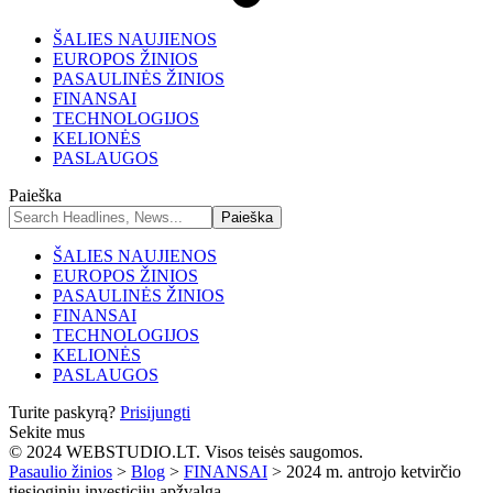
ŠALIES NAUJIENOS
EUROPOS ŽINIOS
PASAULINĖS ŽINIOS
FINANSAI
TECHNOLOGIJOS
KELIONĖS
PASLAUGOS
Paieška
ŠALIES NAUJIENOS
EUROPOS ŽINIOS
PASAULINĖS ŽINIOS
FINANSAI
TECHNOLOGIJOS
KELIONĖS
PASLAUGOS
Turite paskyrą?
Prisijungti
Sekite mus
© 2024 WEBSTUDIO.LT. Visos teisės saugomos.
Pasaulio žinios
>
Blog
>
FINANSAI
>
2024 m. antrojo ketvirčio
tiesioginių investicijų apžvalga