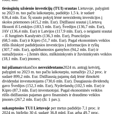
tiesioginių užsienio investicijų (TUI) srautas
Lietuvoje, palyginti
su 2023 m. tuo pačiu laikotarpiu, padidėjo 1,5 k. ir sudarė
636,4 mln. Eur. Šį srauto pokytį lėmė nerezidentų investicijos į
skolos priemones (415,2 mln. Eur). Didžiausi srautai į Lietuvą
fiksuoti iš Lenkijos (183,5 mln. Eur), Švedijos (136,7 mln. Eur),
JAV (136,4 mln. Eur) ir Latvijos (117,9 mln. Eur), o neigiami srautai
– iš Jungtinės Karalystės (136,3 mln. Eur), Prancūzijos
(68,5 mln. Eur) ir Kipro (51,7 mln. Eur). Pagal ekonominės veiklos
rūšis išsiskyrė padidėjusios investicijos į informacijos ir ryšių
(307,7 mln. Eur), apdirbamosios gamybos (94,2 mln. Eur) ir
sumažėjusios – į žemės ūkio, miškininkystės ir žuvininkystės veiklos
(18,1 mln. Eur) įmones;
tui pižama
tenkančios
nerezidentams
2024 m. antrąjį ketvirtį,
palyginti su 2023 m. tuo pačiu laikotarpiu, sumažėjo 23,2 proc. ir
sudarė 899,2 mln. Eur. Didžiausią pajamų dalį lėmė išmokėti
dividendai investuotojams (730,6 mln. Eur). Daugiausia dividendų
gavo Švedijos (152,3 mln. Eur), Nyderlandų (102,5 mln. Eur) ir
Kipro (87,3 mln. Eur) investuotojai. Pagal ekonominės veiklos
rūšis didžiausias pajamas gavo finansinės ir draudimo veiklos
įmonės (267,2 mln. Eur) (žr. 1 pav.);
sukauptosios TUI
Lietuvoje
per metus padidėjo 7,1 proc. ir
2024 m. birželio 30 d. sudarė 36,8 mlrd. Eur, arba 49,7 proc.