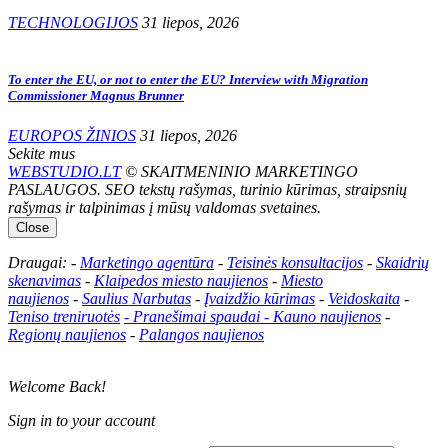
TECHNOLOGIJOS
31 liepos, 2026
To enter the EU, or not to enter the EU? Interview with Migration
Commissioner Magnus Brunner
EUROPOS ŽINIOS
31 liepos, 2026
Sekite mus
WEBSTUDIO.LT
© SKAITMENINIO MARKETINGO
PASLAUGOS. SEO tekstų rašymas, turinio kūrimas, straipsnių
rašymas ir talpinimas į mūsų valdomas svetaines.
Close
Draugai: -
Marketingo agentūra
-
Teisinės konsultacijos
-
Skaidrių
skenavimas
-
Klaipedos miesto naujienos
-
Miesto
naujienos
-
Saulius Narbutas
-
Įvaizdžio kūrimas
-
Veidoskaita
-
Teniso treniruotės
- Pranešimai spaudai -
Kauno naujienos
-
Regionų naujienos
-
Palangos naujienos
Welcome Back!
Sign in to your account