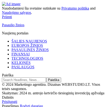
Naudodamiesi šia svetaine sutinkate su
Privatumo politika
and
Naudojimo sąlygos
.
Priimti
Pasaulio žinios
Naujienų portalas
ŠALIES NAUJIENOS
EUROPOS ŽINIOS
PASAULINĖS ŽINIOS
FINANSAI
TECHNOLOGIJOS
KELIONĖS
PASLAUGOS
Paieška
© 2024 Marketingo agentūra. Dizainas WEBSTUDIO.LT. Visos
teisės saugomos.
Skaitymas:
2024 m. antrojo ketvirčio tiesioginių investicijų apžvalga
Dalintis
Prisijungti
Pranešimas
Rodyti daugiau