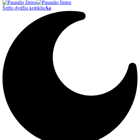
Šrifto dydžio keitiklis
Aa