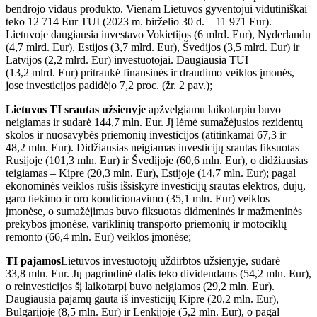
bendrojo vidaus produkto. Vienam Lietuvos gyventojui vidutiniškai
teko 12 714 Eur TUI (2023 m. birželio 30 d. – 11 971 Eur).
Lietuvoje daugiausia investavo Vokietijos (6 mlrd. Eur), Nyderlandų
(4,7 mlrd. Eur), Estijos (3,7 mlrd. Eur), Švedijos (3,5 mlrd. Eur) ir
Latvijos (2,2 mlrd. Eur) investuotojai. Daugiausia TUI
(13,2 mlrd. Eur) pritraukė finansinės ir draudimo veiklos įmonės,
jose investicijos padidėjo 7,2 proc. (žr. 2 pav.);
Lietuvos TI srautas užsienyje
apžvelgiamu laikotarpiu buvo
neigiamas ir sudarė 144,7 mln. Eur. Jį lėmė sumažėjusios rezidentų
skolos ir nuosavybės priemonių investicijos (atitinkamai 67,3 ir
48,2 mln. Eur). Didžiausias neigiamas investicijų srautas fiksuotas
Rusijoje (101,3 mln. Eur) ir Švedijoje (60,6 mln. Eur), o didžiausias
teigiamas – Kipre (20,3 mln. Eur), Estijoje (14,7 mln. Eur); pagal
ekonominės veiklos rūšis išsiskyrė investicijų srautas elektros, dujų,
garo tiekimo ir oro kondicionavimo (35,1 mln. Eur) veiklos
įmonėse, o sumažėjimas buvo fiksuotas didmeninės ir mažmeninės
prekybos įmonėse, variklinių transporto priemonių ir motociklų
remonto (66,4 mln. Eur) veiklos įmonėse;
TI pajamos
Lietuvos investuotojų uždirbtos užsienyje, sudarė
33,8 mln. Eur. Jų pagrindinė dalis teko dividendams (54,2 mln. Eur),
o reinvesticijos šį laikotarpį buvo neigiamos (29,2 mln. Eur).
Daugiausia pajamų gauta iš investicijų Kipre (20,2 mln. Eur),
Bulgarijoje (8,5 mln. Eur) ir Lenkijoje (5,2 mln. Eur), o pagal