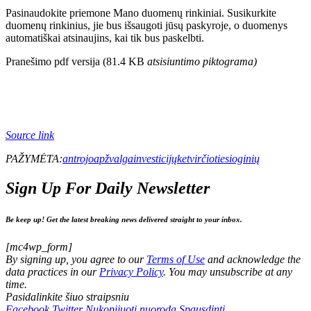
Pasinaudokite priemone Mano duomenų rinkiniai. Susikurkite
duomenų rinkinius, jie bus išsaugoti jūsų paskyroje, o duomenys
automatiškai atsinaujins, kai tik bus paskelbti.
Pranešimo pdf versija (81.4 KB
atsisiuntimo piktograma
)
Source link
PAŽYMĖTA:
antrojo
apžvalga
investicijų
ketvirčio
tiesioginių
Sign Up For Daily Newsletter
Be keep up! Get the latest breaking news delivered straight to your inbox.
[mc4wp_form]
By signing up, you agree to our
Terms of Use
and acknowledge the
data practices in our
Privacy Policy
. You may unsubscribe at any
time.
Pasidalinkite šiuo straipsniu
Facebook
Twitter
Nukopijuoti nuorodą
Spausdinti