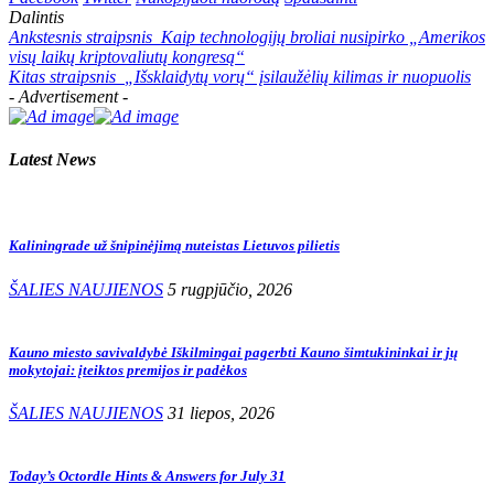
Dalintis
Ankstesnis straipsnis
Kaip technologijų broliai nusipirko „Amerikos
visų laikų kriptovaliutų kongresą“
Kitas straipsnis
„Išsklaidytų vorų“ įsilaužėlių kilimas ir nuopuolis
- Advertisement -
Latest News
Kaliningrade už šnipinėjimą nuteistas Lietuvos pilietis
ŠALIES NAUJIENOS
5 rugpjūčio, 2026
Kauno miesto savivaldybė Iškilmingai pagerbti Kauno šimtukininkai ir jų
mokytojai: įteiktos premijos ir padėkos
ŠALIES NAUJIENOS
31 liepos, 2026
Today’s Octordle Hints & Answers for July 31