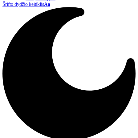
Šrifto dydžio keitiklis
Aa