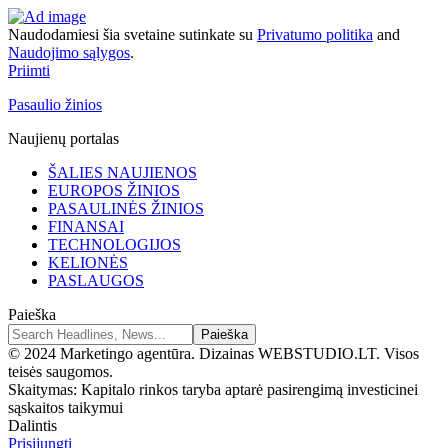
Naudodamiesi šia svetaine sutinkate su
Privatumo politika
and
Naudojimo sąlygos
.
Priimti
Pasaulio žinios
Naujienų portalas
ŠALIES NAUJIENOS
EUROPOS ŽINIOS
PASAULINĖS ŽINIOS
FINANSAI
TECHNOLOGIJOS
KELIONĖS
PASLAUGOS
Paieška
© 2024 Marketingo agentūra. Dizainas WEBSTUDIO.LT. Visos
teisės saugomos.
Skaitymas:
Kapitalo rinkos taryba aptarė pasirengimą investicinei
sąskaitos taikymui
Dalintis
Prisijungti