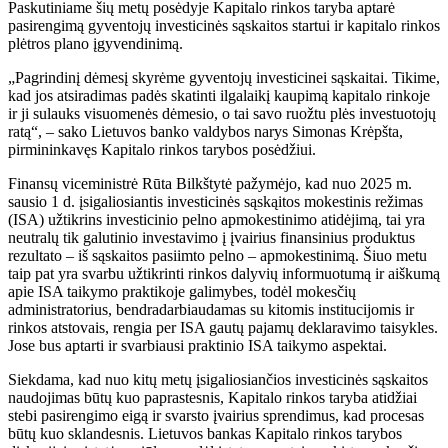
Paskutiniame šių metų posėdyje Kapitalo rinkos taryba aptarė
pasirengimą gyventojų investicinės sąskaitos startui ir kapitalo rinkos
plėtros plano įgyvendinimą.
„Pagrindinį dėmesį skyrėme gyventojų investicinei sąskaitai. Tikime,
kad jos atsiradimas padės skatinti ilgalaikį kaupimą kapitalo rinkoje
ir ji sulauks visuomenės dėmesio, o tai savo ruožtu plės investuotojų
ratą“, – sako Lietuvos banko valdybos narys Simonas Krėpšta,
pirmininkavęs Kapitalo rinkos tarybos posėdžiui.
Finansų viceministrė Rūta Bilkštytė pažymėjo, kad nuo 2025 m.
sausio 1 d. įsigaliosiantis investicinės sąskąitos mokestinis režimas
(ISA) užtikrins investicinio pelno apmokestinimo atidėjimą, tai yra
neutralų tik galutinio investavimo į įvairius finansinius produktus
rezultato – iš sąskaitos pasiimto pelno – apmokestinimą. Šiuo metu
taip pat yra svarbu užtikrinti rinkos dalyvių informuotumą ir aiškumą
apie ISA taikymo praktikoje galimybes, todėl mokesčių
administratorius, bendradarbiaudamas su kitomis institucijomis ir
rinkos atstovais, rengia per ISA gautų pajamų deklaravimo taisykles.
Jose bus aptarti ir svarbiausi praktinio ISA taikymo aspektai.
Siekdama, kad nuo kitų metų įsigaliosiančios investicinės sąskaitos
naudojimas būtų kuo paprastesnis, Kapitalo rinkos taryba atidžiai
stebi pasirengimo eigą ir svarsto įvairius sprendimus, kad procesas
būtų kuo sklandesnis. Lietuvos bankas Kapitalo rinkos tarybos