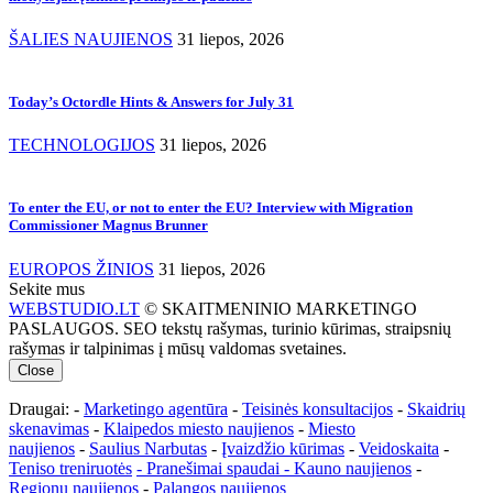
ŠALIES NAUJIENOS
31 liepos, 2026
Today’s Octordle Hints & Answers for July 31
TECHNOLOGIJOS
31 liepos, 2026
To enter the EU, or not to enter the EU? Interview with Migration
Commissioner Magnus Brunner
EUROPOS ŽINIOS
31 liepos, 2026
Sekite mus
WEBSTUDIO.LT
© SKAITMENINIO MARKETINGO
PASLAUGOS. SEO tekstų rašymas, turinio kūrimas, straipsnių
rašymas ir talpinimas į mūsų valdomas svetaines.
Close
Draugai: -
Marketingo agentūra
-
Teisinės konsultacijos
-
Skaidrių
skenavimas
-
Klaipedos miesto naujienos
-
Miesto
naujienos
-
Saulius Narbutas
-
Įvaizdžio kūrimas
-
Veidoskaita
-
Teniso treniruotės
- Pranešimai spaudai -
Kauno naujienos
-
Regionų naujienos
-
Palangos naujienos