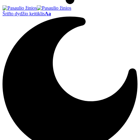
Šrifto dydžio keitiklis
Aa