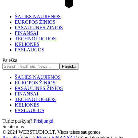
ŠALIES NAUJIENOS
EUROPOS ŽINIOS
PASAULINĖS ŽINIOS
FINANSAI
TECHNOLOGIJOS
KELIONĖS
PASLAUGOS
Paieška
ŠALIES NAUJIENOS
EUROPOS ŽINIOS
PASAULINĖS ŽINIOS
FINANSAI
TECHNOLOGIJOS
KELIONĖS
PASLAUGOS
Turite paskyrą?
Prisijungti
Sekite mus
© 2024 WEBSTUDIO.LT. Visos teisės saugomos.
Pasaulio žinios
>
Blog
>
FINANSAI
>
Kapitalo rinkos taryba