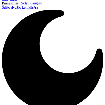
Pranešimas
Rodyti daugiau
Šrifto dydžio keitiklis
Aa