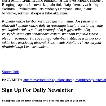
skirtą renginį „Finansavimo pritraukimas Lietuvos kapitalo rinkoje“.
Renginyje aptarta Lietuvos kapitalo rinka kaip alternatyva bankų
skolinimui, reikalavimai, atsirandantys tampant listinguojama
bendrove, sėkmės istorijos ir kitos aktualijas.
Kapitalo rinkos taryba įkurta praėjusiais metais. Jos paskirtis –
užtikrinti kapitalo rinkos dalyvių (paslaugų teikėjų ir vartotojų), taip
pat kapitalo rinkos politiką formuojančių ir įgyvendinančių
valstybės institucijų bendradarbiavimą, skatinant kapitalo rinkos
plėtrą ir pažangą. Tarybą sudaro valstybės institucijų ir privačiojo
sektoriaus asociacijų atstovai. Šiais metais Kapitalo rinkos tarybai
pirmininkauja Lietuvos bankas.
Source link
PAŽYMĖTA:
aptarė
investicinei
Kapitalo
pasirengimą
rinkos
sąskaitos
ta
Sign Up For Daily Newsletter
Be keep up! Get the latest breaking news delivered straight to your inbox.