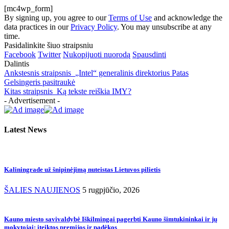
[mc4wp_form]
By signing up, you agree to our
Terms of Use
and acknowledge the
data practices in our
Privacy Policy
. You may unsubscribe at any
time.
Pasidalinkite šiuo straipsniu
Facebook
Twitter
Nukopijuoti nuorodą
Spausdinti
Dalintis
Ankstesnis straipsnis
„Intel“ generalinis direktorius Patas
Gelsingeris pasitraukė
Kitas straipsnis
Ką tekste reiškia IMY?
- Advertisement -
Latest News
Kaliningrade už šnipinėjimą nuteistas Lietuvos pilietis
ŠALIES NAUJIENOS
5 rugpjūčio, 2026
Kauno miesto savivaldybė Iškilmingai pagerbti Kauno šimtukininkai ir jų
mokytojai: įteiktos premijos ir padėkos