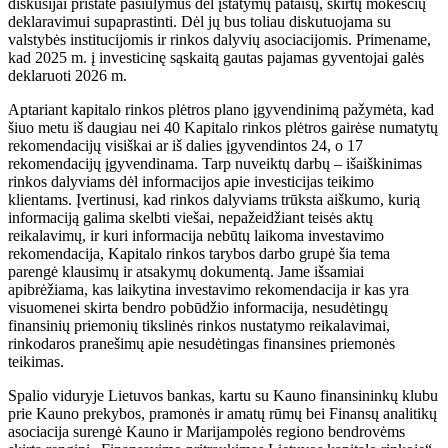
diskusijai pristatė pasiūlymus dėl įstatymų pataisų, skirtų mokesčių
deklaravimui supaprastinti. Dėl jų bus toliau diskutuojama su
valstybės institucijomis ir rinkos dalyvių asociacijomis. Primename,
kad 2025 m. į investicinę sąskaitą gautas pajamas gyventojai galės
deklaruoti 2026 m.
Aptariant kapitalo rinkos plėtros plano įgyvendinimą pažymėta, kad
šiuo metu iš daugiau nei 40 Kapitalo rinkos plėtros gairėse numatytų
rekomendacijų visiškai ar iš dalies įgyvendintos 24, o 17
rekomendacijų įgyvendinama. Tarp nuveiktų darbų – išaiškinimas
rinkos dalyviams dėl informacijos apie investicijas teikimo
klientams. Įvertinusi, kad rinkos dalyviams trūksta aiškumo, kurią
informaciją galima skelbti viešai, nepažeidžiant teisės aktų
reikalavimų, ir kuri informacija nebūtų laikoma investavimo
rekomendacija, Kapitalo rinkos tarybos darbo grupė šia tema
parengė klausimų ir atsakymų dokumentą. Jame išsamiai
apibrėžiama, kas laikytina investavimo rekomendacija ir kas yra
visuomenei skirta bendro pobūdžio informacija, nesudėtingų
finansinių priemonių tikslinės rinkos nustatymo reikalavimai,
rinkodaros pranešimų apie nesudėtingas finansines priemonės
teikimas.
Spalio viduryje Lietuvos bankas, kartu su Kauno finansininkų klubu
prie Kauno prekybos, pramonės ir amatų rūmų bei Finansų analitikų
asociacija surengė Kauno ir Marijampolės regiono bendrovėms