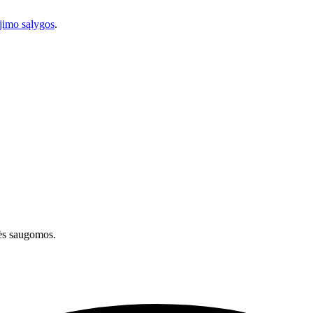
imo sąlygos
.
ės saugomos.