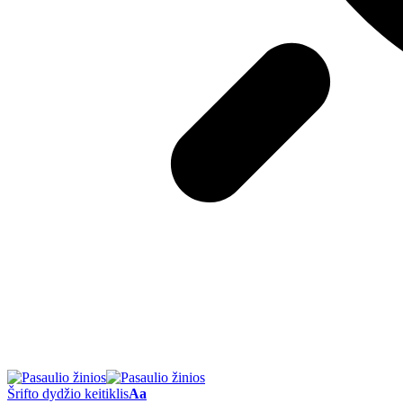
Šrifto dydžio keitiklis
Aa