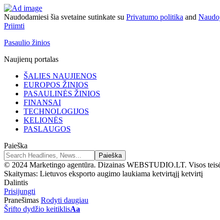
Naudodamiesi šia svetaine sutinkate su
Privatumo politika
and
Naudoj
Priimti
Pasaulio žinios
Naujienų portalas
ŠALIES NAUJIENOS
EUROPOS ŽINIOS
PASAULINĖS ŽINIOS
FINANSAI
TECHNOLOGIJOS
KELIONĖS
PASLAUGOS
Paieška
© 2024 Marketingo agentūra. Dizainas WEBSTUDIO.LT. Visos teis
Skaitymas:
Lietuvos eksporto augimo laukiama ketvirtąjį ketvirtį
Dalintis
Prisijungti
Pranešimas
Rodyti daugiau
Šrifto dydžio keitiklis
Aa