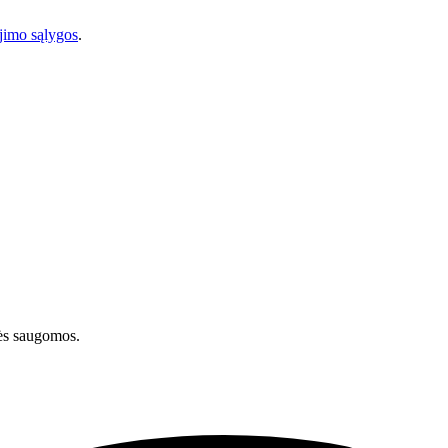
imo sąlygos
.
ės saugomos.