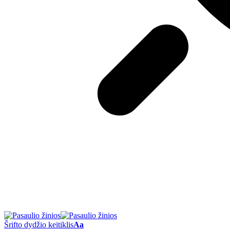
Šrifto dydžio keitiklis
Aa