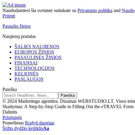
Naudodamiesi šia svetaine sutinkate su
Privatumo politika
and
Naudoj
Priimti
Pasaulio žinios
Naujienų portalas
ŠALIES NAUJIENOS
EUROPOS ŽINIOS
PASAULINĖS ŽINIOS
FINANSAI
TECHNOLOGIJOS
KELIONĖS
PASLAUGOS
Paieška
© 2024 Marketingo agentūra. Dizainas WEBSTUDIO.LT. Visos teis
Skaitymas:
A Step-by-Step Guide to Filling Out the eTRAVEL Form
Dalintis
Prisijungti
Pranešimas
Rodyti daugiau
Šrifto dydžio keitiklis
Aa