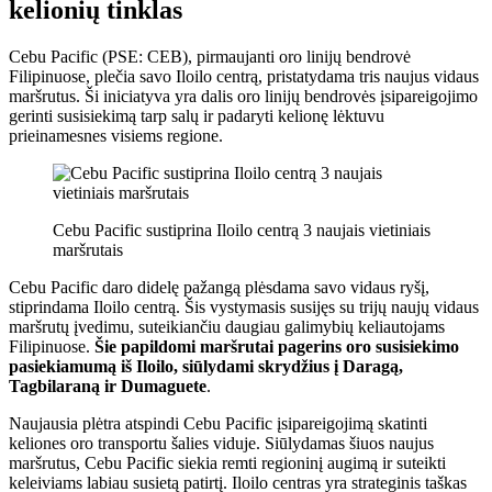
kelionių tinklas
Cebu Pacific (PSE: CEB), pirmaujanti oro linijų bendrovė
Filipinuose, plečia savo Iloilo centrą, pristatydama tris naujus vidaus
maršrutus. Ši iniciatyva yra dalis oro linijų bendrovės įsipareigojimo
gerinti susisiekimą tarp salų ir padaryti kelionę lėktuvu
prieinamesnes visiems regione.
Cebu Pacific sustiprina Iloilo centrą 3 naujais vietiniais
maršrutais
Cebu Pacific daro didelę pažangą plėsdama savo vidaus ryšį,
stiprindama Iloilo centrą. Šis vystymasis susijęs su trijų naujų vidaus
maršrutų įvedimu, suteikiančiu daugiau galimybių keliautojams
Filipinuose.
Šie papildomi maršrutai pagerins oro susisiekimo
pasiekiamumą iš Iloilo, siūlydami skrydžius į Daragą,
Tagbilaraną ir Dumaguete
.
Naujausia plėtra atspindi Cebu Pacific įsipareigojimą skatinti
keliones oro transportu šalies viduje. Siūlydamas šiuos naujus
maršrutus, Cebu Pacific siekia remti regioninį augimą ir suteikti
keleiviams labiau susietą patirtį. Iloilo centras yra strateginis taškas