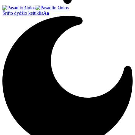
Šrifto dydžio keitiklis
Aa