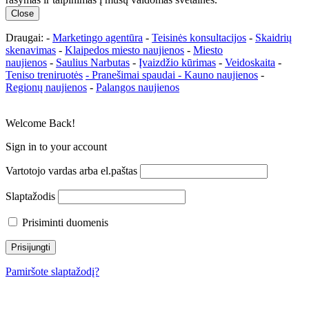
Close
Draugai: -
Marketingo agentūra
-
Teisinės konsultacijos
-
Skaidrių
skenavimas
-
Klaipedos miesto naujienos
-
Miesto
naujienos
-
Saulius Narbutas
-
Įvaizdžio kūrimas
-
Veidoskaita
-
Teniso treniruotės
- Pranešimai spaudai -
Kauno naujienos
-
Regionų naujienos
-
Palangos naujienos
Welcome Back!
Sign in to your account
Vartotojo vardas arba el.paštas
Slaptažodis
Prisiminti duomenis
Pamiršote slaptažodį?