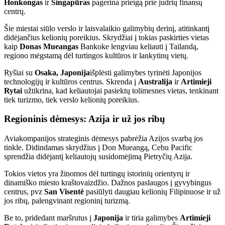
Honkongas
ir
Singapūras
pagerina prieigą prie judrių finansų
centrų.
Šie miestai siūlo verslo ir laisvalaikio galimybių derinį, atitinkantį
didėjančius kelionių poreikius. Skrydžiai į tokias paskirties vietas
kaip
Donas Mueangas
Bankoke lengviau keliauti į Tailandą,
regiono mėgstamą dėl turtingos kultūros ir lankytinų vietų.
Ryšiai su
Osaka, Japonija
išplėsti galimybes tyrinėti Japonijos
technologijų ir kultūros centrus. Skrenda į
Australija
ir
Artimieji
Rytai
užtikrina, kad keliautojai pasiektų tolimesnes vietas, tenkinant
tiek turizmo, tiek verslo kelionių poreikius.
Regioninis dėmesys: Azija ir už jos ribų
Aviakompanijos strateginis dėmesys pabrėžia Azijos svarbą jos
tinkle. Didindamas skrydžius į Don Mueangą, Cebu Pacific
sprendžia didėjantį keliautojų susidomėjimą Pietryčių Azija.
Tokios vietos yra žinomos dėl turtingų istorinių orientyrų ir
dinamiško miesto kraštovaizdžio. Dažnos paslaugos į gyvybingus
centrus, pvz
San Visentė
pasiūlyti daugiau kelionių Filipinuose ir už
jos ribų, palengvinant regioninį turizmą.
Be to, pridedant maršrutus į
Japonija
ir tiria galimybes
Artimieji