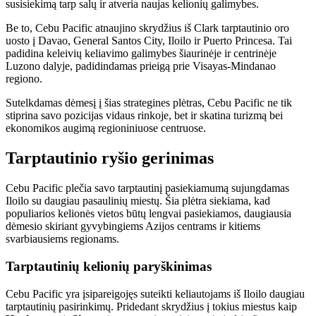
susisiekimą tarp salų ir atveria naujas kelionių galimybes.
Be to, Cebu Pacific atnaujino skrydžius iš Clark tarptautinio oro
uosto į Davao, General Santos City, Iloilo ir Puerto Princesa. Tai
padidina keleivių keliavimo galimybes šiaurinėje ir centrinėje
Luzono dalyje, padidindamas prieigą prie Visayas-Mindanao
regiono.
Sutelkdamas dėmesį į šias strategines plėtras, Cebu Pacific ne tik
stiprina savo pozicijas vidaus rinkoje, bet ir skatina turizmą bei
ekonomikos augimą regioniniuose centruose.
Tarptautinio ryšio gerinimas
Cebu Pacific plečia savo tarptautinį pasiekiamumą sujungdamas
Iloilo su daugiau pasaulinių miestų. Šia plėtra siekiama, kad
populiarios kelionės vietos būtų lengvai pasiekiamos, daugiausia
dėmesio skiriant gyvybingiems Azijos centrams ir kitiems
svarbiausiems regionams.
Tarptautinių kelionių paryškinimas
Cebu Pacific yra įsipareigojęs suteikti keliautojams iš Iloilo daugiau
tarptautinių pasirinkimų. Pridedant skrydžius į tokius miestus kaip