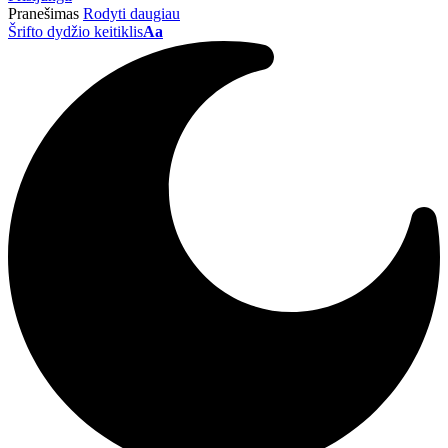
Pranešimas
Rodyti daugiau
Šrifto dydžio keitiklis
Aa