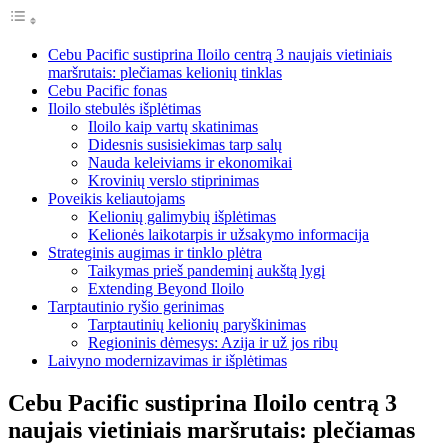
Cebu Pacific sustiprina Iloilo centrą 3 naujais vietiniais
maršrutais: plečiamas kelionių tinklas
Cebu Pacific fonas
Iloilo stebulės išplėtimas
Iloilo kaip vartų skatinimas
Didesnis susisiekimas tarp salų
Nauda keleiviams ir ekonomikai
Krovinių verslo stiprinimas
Poveikis keliautojams
Kelionių galimybių išplėtimas
Kelionės laikotarpis ir užsakymo informacija
Strateginis augimas ir tinklo plėtra
Taikymas prieš pandeminį aukštą lygį
Extending Beyond Iloilo
Tarptautinio ryšio gerinimas
Tarptautinių kelionių paryškinimas
Regioninis dėmesys: Azija ir už jos ribų
Laivyno modernizavimas ir išplėtimas
Cebu Pacific sustiprina Iloilo centrą 3
naujais vietiniais maršrutais: plečiamas