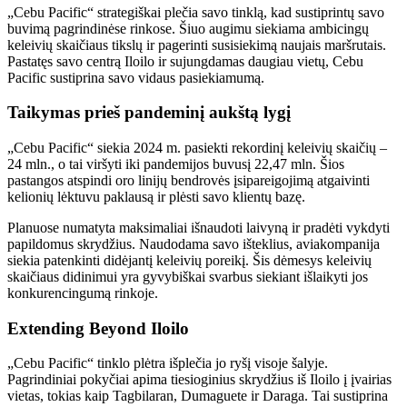
„Cebu Pacific“ strategiškai plečia savo tinklą, kad sustiprintų savo
buvimą pagrindinėse rinkose. Šiuo augimu siekiama ambicingų
keleivių skaičiaus tikslų ir pagerinti susisiekimą naujais maršrutais.
Pastatęs savo centrą Iloilo ir sujungdamas daugiau vietų, Cebu
Pacific sustiprina savo vidaus pasiekiamumą.
Taikymas prieš pandeminį aukštą lygį
„Cebu Pacific“ siekia 2024 m. pasiekti rekordinį keleivių skaičių –
24 mln., o tai viršyti iki pandemijos buvusį 22,47 mln. Šios
pastangos atspindi oro linijų bendrovės įsipareigojimą atgaivinti
kelionių lėktuvu paklausą ir plėsti savo klientų bazę.
Planuose numatyta maksimaliai išnaudoti laivyną ir pradėti vykdyti
papildomus skrydžius. Naudodama savo išteklius, aviakompanija
siekia patenkinti didėjantį keleivių poreikį. Šis dėmesys keleivių
skaičiaus didinimui yra gyvybiškai svarbus siekiant išlaikyti jos
konkurencingumą rinkoje.
Extending Beyond Iloilo
„Cebu Pacific“ tinklo plėtra išplečia jo ryšį visoje šalyje.
Pagrindiniai pokyčiai apima tiesioginius skrydžius iš Iloilo į įvairias
vietas, tokias kaip Tagbilaran, Dumaguete ir Daraga. Tai sustiprina