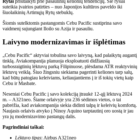
Rytai
prisitaikyti prie pasaulinių kelionių tendencijų. Šie ryšiai
suteikia įvairios patirties – nuo ​​Japonijos kultūros paveldo iki
šiuolaikinių Artimųjų Rytų stebuklų.
Šiomis sutelktomis pastangomis Cebu Pacific sustiprina savo
vaidmenį sujungiant Iloilo su Azija ir pasauliu.
Laivyno modernizavimas ir išplėtimas
„Cebu Pacific“ aktyviai tobulina savo laivyną, kad palaikytų augantį
tinklą. Aviakompanija planuoja eksploatuoti didžiausią
turbosraigtinių lėktuvų parką Filipinuose, plėsdama ATR reaktyvinių
lėktuvų veiklą. Šiuo žingsniu siekiama pagerinti keliones tarp salų,
kad būtų patogiau keleiviams, keliaujantiems į ir iš tokių vietų kaip
Cebu ir Masbate.
Neseniai Cebu Pacific į savo kolekciją įtraukė 12-ąjį lėktuvą 2024
m. – A321neo. Šiame orlaivyje yra 236 sėdimos vietos, o tai
pabrėžia, kad aviakompanija siekia didinti talpą ir keleivių komfortą.
Naujasis orlaivis atvyko į Ninoy Aquino tarptautinį oro uostą ir jau
yra jų modernizavimo pastangų dalis.
Pagrindiniai taškai:
Lėktuvo tipas
: Airbus A321neo