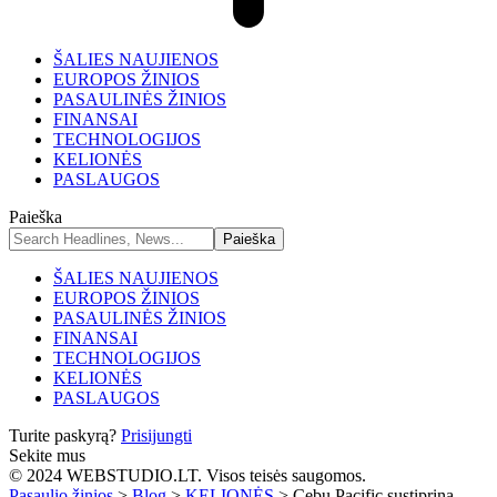
ŠALIES NAUJIENOS
EUROPOS ŽINIOS
PASAULINĖS ŽINIOS
FINANSAI
TECHNOLOGIJOS
KELIONĖS
PASLAUGOS
Paieška
ŠALIES NAUJIENOS
EUROPOS ŽINIOS
PASAULINĖS ŽINIOS
FINANSAI
TECHNOLOGIJOS
KELIONĖS
PASLAUGOS
Turite paskyrą?
Prisijungti
Sekite mus
© 2024 WEBSTUDIO.LT. Visos teisės saugomos.
Pasaulio žinios
>
Blog
>
KELIONĖS
>
Cebu Pacific sustiprina