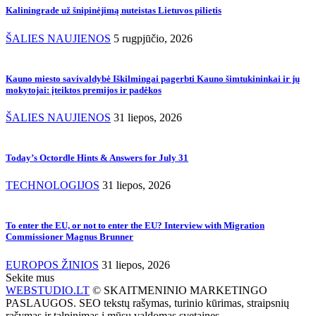
Kaliningrade už šnipinėjimą nuteistas Lietuvos pilietis
ŠALIES NAUJIENOS
5 rugpjūčio, 2026
Kauno miesto savivaldybė Iškilmingai pagerbti Kauno šimtukininkai ir jų
mokytojai: įteiktos premijos ir padėkos
ŠALIES NAUJIENOS
31 liepos, 2026
Today’s Octordle Hints & Answers for July 31
TECHNOLOGIJOS
31 liepos, 2026
To enter the EU, or not to enter the EU? Interview with Migration
Commissioner Magnus Brunner
EUROPOS ŽINIOS
31 liepos, 2026
Sekite mus
WEBSTUDIO.LT
© SKAITMENINIO MARKETINGO
PASLAUGOS. SEO tekstų rašymas, turinio kūrimas, straipsnių
rašymas ir talpinimas į mūsų valdomas svetaines.