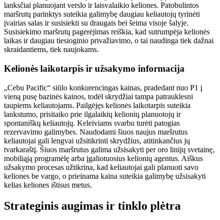
lanksčiai planuojant verslo ir laisvalaikio keliones. Patobulintos
maršrutų parinktys suteikia galimybę daugiau keliautojų tyrinėti
įvairias salas ir susisiekti su draugais bei šeima visoje šalyje.
Susisiekimo maršrutų pagerėjimas reiškia, kad sutrumpėja kelionės
laikas ir daugiau tiesioginio privažiavimo, o tai naudinga tiek dažnai
skraidantiems, tiek naujokams.
Kelionės laikotarpis ir užsakymo informacija
„Cebu Pacific“ siūlo konkurencingas kainas, pradedant nuo P1 į
vieną pusę bazinės kainos, todėl skrydžiai tampa patrauklesni
taupiems keliautojams. Pailgėjęs kelionės laikotarpis suteikia
lankstumo, prisitaiko prie ilgalaikių kelionių planuotojų ir
spontaniškų keliautojų. Keleiviams svarbu turėti patogias
rezervavimo galimybes. Naudodami šiuos naujus maršrutus
keliautojai gali lengvai užsitikrinti skrydžius, atitinkančius jų
tvarkaraštį. Šiuos maršrutus galima užsisakyti per oro linijų svetainę,
mobiliąją programėlę arba įgaliotuosius kelionių agentus. Aiškus
užsakymo procesas užtikrina, kad keliautojai gali planuoti savo
keliones be vargo, o prieinama kaina suteikia galimybę užsisakyti
kelias keliones ištisus metus.
Strateginis augimas ir tinklo plėtra