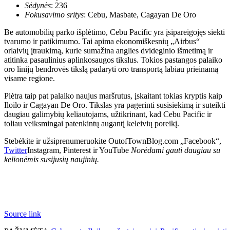
Sėdynės
: 236
Fokusavimo sritys
: Cebu, Masbate, Cagayan De Oro
Be automobilių parko išplėtimo, Cebu Pacific yra įsipareigojęs siekti
tvarumo ir patikimumo. Tai apima ekonomiškesnių „Airbus“
orlaivių įtraukimą, kurie sumažina anglies dvideginio išmetimą ir
atitinka pasaulinius aplinkosaugos tikslus. Tokios pastangos palaiko
oro linijų bendrovės tikslą padaryti oro transportą labiau prieinamą
visame regione.
Plėtra taip pat palaiko naujus maršrutus, įskaitant tokias kryptis kaip
Iloilo ir Cagayan De Oro. Tikslas yra pagerinti susisiekimą ir suteikti
daugiau galimybių keliautojams, užtikrinant, kad Cebu Pacific ir
toliau veiksmingai patenkintų augantį keleivių poreikį.
Stebėkite ir užsiprenumeruokite OutofTownBlog.com „Facebook“,
Twitter
Instagram, Pinterest ir YouTube
Norėdami gauti daugiau su
kelionėmis susijusių naujinių.
Source link