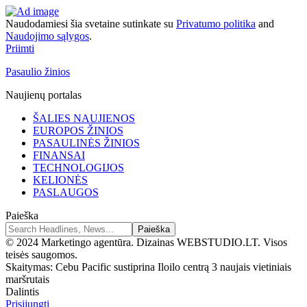
Naudodamiesi šia svetaine sutinkate su
Privatumo politika
and
Naudojimo sąlygos
.
Priimti
Pasaulio žinios
Naujienų portalas
ŠALIES NAUJIENOS
EUROPOS ŽINIOS
PASAULINĖS ŽINIOS
FINANSAI
TECHNOLOGIJOS
KELIONĖS
PASLAUGOS
Paieška
© 2024 Marketingo agentūra. Dizainas WEBSTUDIO.LT. Visos
teisės saugomos.
Skaitymas:
Cebu Pacific sustiprina Iloilo centrą 3 naujais vietiniais
maršrutais
Dalintis
Prisijungti