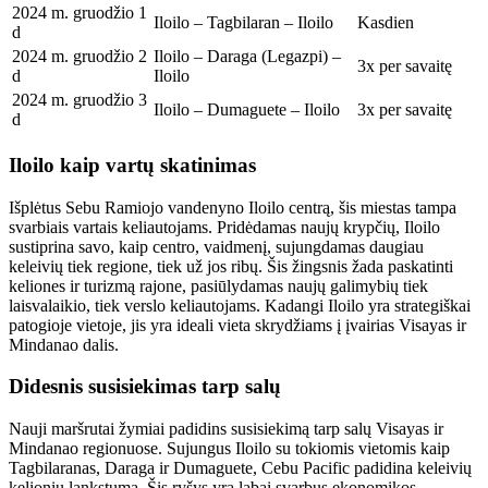
2024 m. gruodžio 1
Iloilo – Tagbilaran – Iloilo
Kasdien
d
2024 m. gruodžio 2
Iloilo – Daraga (Legazpi) –
3x per savaitę
d
Iloilo
2024 m. gruodžio 3
Iloilo – Dumaguete – Iloilo
3x per savaitę
d
Iloilo kaip vartų skatinimas
Išplėtus Sebu Ramiojo vandenyno Iloilo centrą, šis miestas tampa
svarbiais vartais keliautojams. Pridėdamas naujų krypčių, Iloilo
sustiprina savo, kaip centro, vaidmenį, sujungdamas daugiau
keleivių tiek regione, tiek už jos ribų. Šis žingsnis žada paskatinti
keliones ir turizmą rajone, pasiūlydamas naujų galimybių tiek
laisvalaikio, tiek verslo keliautojams. Kadangi Iloilo yra strategiškai
patogioje vietoje, jis yra ideali vieta skrydžiams į įvairias Visayas ir
Mindanao dalis.
Didesnis susisiekimas tarp salų
Nauji maršrutai žymiai padidins susisiekimą tarp salų Visayas ir
Mindanao regionuose. Sujungus Iloilo su tokiomis vietomis kaip
Tagbilaranas, Daraga ir Dumaguete, Cebu Pacific padidina keleivių
kelionių lankstumą. Šis ryšys yra labai svarbus ekonomikos