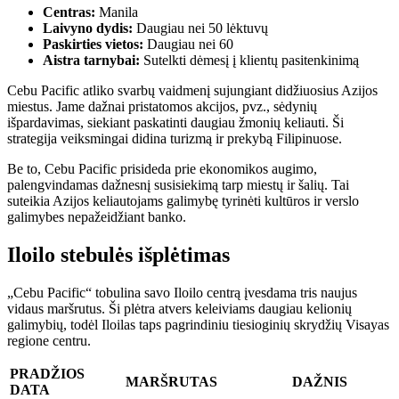
Centras:
Manila
Laivyno dydis:
Daugiau nei 50 lėktuvų
Paskirties vietos:
Daugiau nei 60
Aistra tarnybai:
Sutelkti dėmesį į klientų pasitenkinimą
Cebu Pacific atliko svarbų vaidmenį sujungiant didžiuosius Azijos
miestus. Jame dažnai pristatomos akcijos, pvz., sėdynių
išpardavimas, siekiant paskatinti daugiau žmonių keliauti. Ši
strategija veiksmingai didina turizmą ir prekybą Filipinuose.
Be to, Cebu Pacific prisideda prie ekonomikos augimo,
palengvindamas dažnesnį susisiekimą tarp miestų ir šalių. Tai
suteikia Azijos keliautojams galimybę tyrinėti kultūros ir verslo
galimybes nepažeidžiant banko.
Iloilo stebulės išplėtimas
„Cebu Pacific“ tobulina savo Iloilo centrą įvesdama tris naujus
vidaus maršrutus. Ši plėtra atvers keleiviams daugiau kelionių
galimybių, todėl Iloilas taps pagrindiniu tiesioginių skrydžių Visayas
regione centru.
PRADŽIOS
MARŠRUTAS
DAŽNIS
DATA