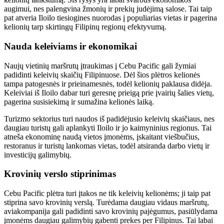
augimui, nes palengvina žmonių ir prekių judėjimą salose. Tai taip
pat atveria Iloilo tiesiogines nuorodas į populiarias vietas ir pagerina
kelionių tarp skirtingų Filipinų regionų efektyvumą.
Nauda keleiviams ir ekonomikai
Naujų vietinių maršrutų įtraukimas į Cebu Pacific gali žymiai
padidinti keleivių skaičių Filipinuose. Dėl šios plėtros kelionės
tampa patogesnės ir prieinamesnės, todėl kelionių paklausa didėja.
Keleiviai iš Iloilo dabar turi geresnę prieigą prie įvairių šalies vietų,
pagerina susisiekimą ir sumažina kelionės laiką.
Turizmo sektorius turi naudos iš padidėjusio keleivių skaičiaus, nes
daugiau turistų gali aplankyti Iloilo ir jo kaimyninius regionus. Tai
atneša ekonominę naudą vietos įmonėms, įskaitant viešbučius,
restoranus ir turistų lankomas vietas, todėl atsiranda darbo vietų ir
investicijų galimybių.
Krovinių verslo stiprinimas
Cebu Pacific plėtra turi įtakos ne tik keleivių kelionėms; ji taip pat
stiprina savo krovinių verslą. Turėdama daugiau vidaus maršrutų,
aviakompanija gali padidinti savo krovinių pajėgumus, pasiūlydama
įmonėms daugiau galimybių gabenti prekes per Filipinus. Tai labai