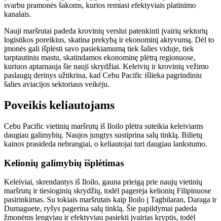
svarbu pramonės šakoms, kurios remiasi efektyviais platinimo
kanalais.
Nauji maršrutai padeda krovinių verslui patenkinti įvairių sektorių
logistikos poreikius, skatina prekybą ir ekonominį aktyvumą. Dėl to
įmonės gali išplėsti savo pasiekiamumą tiek šalies viduje, tiek
tarptautiniu mastu, skatindamos ekonominę plėtrą regionuose,
kuriuos aptarnauja šie nauji skrydžiai. Keleivių ir krovinių vežimo
paslaugų derinys užtikrina, kad Cebu Pacific išlieka pagrindiniu
šalies aviacijos sektoriaus veikėju.
Poveikis keliautojams
Cebu Pacific vietinių maršrutų iš Iloilo plėtra suteikia keleiviams
daugiau galimybių. Naujos jungtys sustiprina salų tinklą. Bilietų
kainos prasideda nebrangiai, o keliautojai turi daugiau lankstumo.
Kelionių galimybių išplėtimas
Keleiviai, skrendantys iš Iloilo, gauna prieigą prie naujų vietinių
maršrutų ir tiesioginių skrydžių, todėl pagerėja kelionių Filipinuose
pasirinkimas. Su tokiais maršrutais kaip Iloilo į Tagbilaran, Daraga ir
Dumaguete, ryšys pagerina salų tinklą. Šie papildymai padeda
žmonėms lengviau ir efektyviau pasiekti įvairias kryptis, todėl