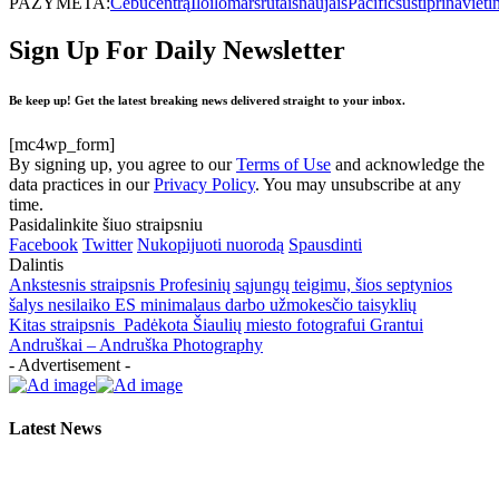
PAŽYMĖTA:
Cebu
centrą
Iloilo
maršrutais
naujais
Pacific
sustiprina
vieti
Sign Up For Daily Newsletter
Be keep up! Get the latest breaking news delivered straight to your inbox.
[mc4wp_form]
By signing up, you agree to our
Terms of Use
and acknowledge the
data practices in our
Privacy Policy
. You may unsubscribe at any
time.
Pasidalinkite šiuo straipsniu
Facebook
Twitter
Nukopijuoti nuorodą
Spausdinti
Dalintis
Ankstesnis straipsnis
Profesinių sąjungų teigimu, šios septynios
šalys nesilaiko ES minimalaus darbo užmokesčio taisyklių
Kitas straipsnis
Padėkota Šiaulių miesto fotografui Grantui
Andruškai – Andruška Photography
- Advertisement -
Latest News