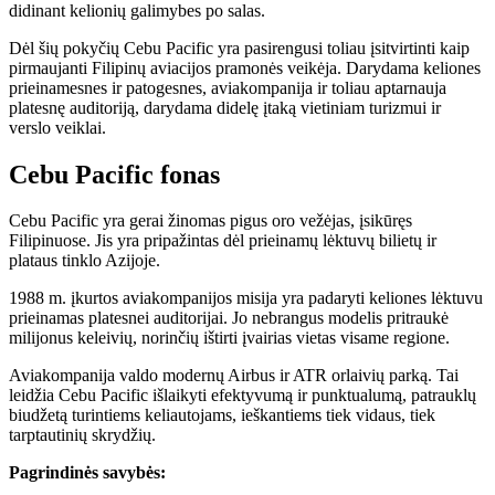
didinant kelionių galimybes po salas.
Dėl šių pokyčių Cebu Pacific yra pasirengusi toliau įsitvirtinti kaip
pirmaujanti Filipinų aviacijos pramonės veikėja. Darydama keliones
prieinamesnes ir patogesnes, aviakompanija ir toliau aptarnauja
platesnę auditoriją, darydama didelę įtaką vietiniam turizmui ir
verslo veiklai.
Cebu Pacific fonas
Cebu Pacific yra gerai žinomas pigus oro vežėjas, įsikūręs
Filipinuose. Jis yra pripažintas dėl prieinamų lėktuvų bilietų ir
plataus tinklo Azijoje.
1988 m. įkurtos aviakompanijos misija yra padaryti keliones lėktuvu
prieinamas platesnei auditorijai. Jo nebrangus modelis pritraukė
milijonus keleivių, norinčių ištirti įvairias vietas visame regione.
Aviakompanija valdo modernų Airbus ir ATR orlaivių parką. Tai
leidžia Cebu Pacific išlaikyti efektyvumą ir punktualumą, patrauklų
biudžetą turintiems keliautojams, ieškantiems tiek vidaus, tiek
tarptautinių skrydžių.
Pagrindinės savybės: