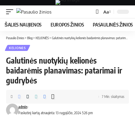
Aa
ŠALIES NAUJIENOS
EUROPOS ŽINIOS
PASAULINĖS ŽINIOS
Pasaulio žinios
>
Blog
>
KELIONĖS
>
Galutinės nuotykių kelionės baidarėmis planavimas: patarimai ir gudrybės
KELIONĖS
Galutinės nuotykių kelionės
baidarėmis planavimas: patarimai ir
gudrybės
7 Min. skaitymas
admin
Paskutinį kartą atnaujinta: 13 rugpjūčio, 2024 5:26 pm