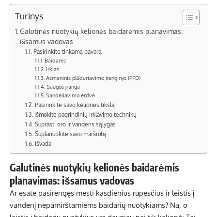
Turinys
Galutinės nuotykių kelionės baidarėmis planavimas:
išsamus vadovas
Pasirinkite tinkamą pavarą
Baidarės
Irklas
Asmeninis plūduriavimo įrenginys (PFD)
Saugos įranga
Sandėliavimo erdvė
Pasirinkite savo kelionės tikslą
Išmokite pagrindinių irklavimo technikų
Suprasti oro ir vandens sąlygas
Suplanuokite savo maršrutą
Išvada
Galutinės nuotykių kelionės baidarėmis
planavimas: išsamus vadovas
Ar esate pasirengęs mesti kasdienius rūpesčius ir leistis į
vandenį nepamirštamiems baidarių nuotykiams? Na, o