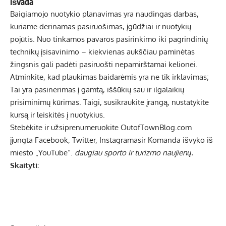
Išvada
Baigiamojo nuotykio planavimas yra naudingas darbas,
kuriame derinamas pasiruošimas, įgūdžiai ir nuotykių
pojūtis. Nuo tinkamos pavaros pasirinkimo iki pagrindinių
technikų įsisavinimo – kiekvienas aukščiau paminėtas
žingsnis gali padėti pasiruošti nepamirštamai kelionei.
Atminkite, kad plaukimas baidarėmis yra ne tik irklavimas;
Tai yra pasinerimas į gamtą, iššūkių sau ir ilgalaikių
prisiminimų kūrimas. Taigi, susikraukite įrangą, nustatykite
kursą ir leiskitės į nuotykius.
Stebėkite ir užsiprenumeruokite
OutofTownBlog.com
įjungta
Facebook
,
Twitter
,
Instagramas
ir
Komanda išvyko iš
miesto
„YouTube“.
daugiau sporto ir turizmo naujienų.
Skaityti: