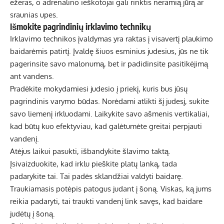
ežeras, o adrenalino ieškotojai gali rinktis neramią jūrą ar
sraunias upes.
Išmokite pagrindinių irklavimo technikų
Irklavimo technikos įvaldymas yra raktas į visavertį plaukimo
baidarėmis patirtį. Įvaldę šiuos esminius judesius, jūs ne tik
pagerinsite savo malonumą, bet ir padidinsite pasitikėjimą
ant vandens.
Pradėkite mokydamiesi judesio į priekį, kuris bus jūsų
pagrindinis varymo būdas. Norėdami atlikti šį judesį, sukite
savo liemenį irkluodami. Laikykite savo ašmenis vertikaliai,
kad būtų kuo efektyviau, kad galėtumėte greitai perpjauti
vandenį.
Atėjus laikui pasukti, išbandykite šlavimo taktą.
Įsivaizduokite, kad irklu pieškite platų lanką, tada
padarykite tai. Tai padės sklandžiai valdyti baidarę.
Traukiamasis potėpis patogus judant į šoną. Viskas, ką jums
reikia padaryti, tai traukti vandenį link savęs, kad baidare
judėtų į šoną.