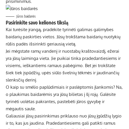
prisiminimus.
Jūros baidarės
Pasirinkite savo kelionės tikslą
Kai turėsite įrangą, pradėkite tyrinėti galimas galimybes
baidarių paskirties vietos
. Jūsų trokštama baidarių nuotykių
rūšis padės išsirinkti geriausią vietą.
Jei mėgstate ramų vandenį ir nuostabų kraštovaizdį, ežerai
yra jūsų laiminga vieta. Jie puikiai tinka pradedantiesiems ir
visiems, ieškantiems ramaus pabėgimo. Bet jei trokštate
šiek tiek įspūdžių, upės siūlo švelnių tėkmės ir jaudinančių
slenksčių derinį.
O kaip su smėlio paplūdimiais ir paslėptomis įlankomis? Na,
o plaukimas baidarėmis yra jūsų bilietas į šį rojų. Galėsite
tyrinėti uolėtas pakrantes, pastebėti jūros gyvybę ir
mėgautis saule.
Galiausiai jūsų pasirinkimas priklauso nuo jūsų įgūdžių lygio
ir to, kas jus jaudina. Pradedantiesiems gali patikti ramus