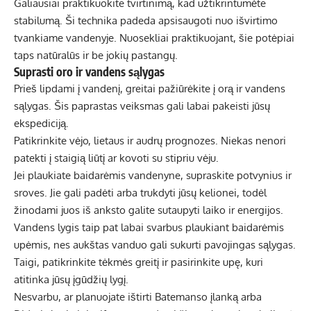
Galiausiai praktikuokite tvirtinimą, kad užtikrintumėte
stabilumą. Ši technika padeda apsisaugoti nuo išvirtimo
tvankiame vandenyje. Nuosekliai praktikuojant, šie potėpiai
taps natūralūs ir be jokių pastangų.
Suprasti oro ir vandens sąlygas
Prieš lipdami į vandenį, greitai pažiūrėkite į orą ir vandens
sąlygas. Šis paprastas veiksmas gali labai pakeisti jūsų
ekspediciją.
Patikrinkite vėjo, lietaus ir audrų prognozes. Niekas nenori
patekti į staigią liūtį ar kovoti su stipriu vėju.
Jei plaukiate baidarėmis vandenyne, supraskite potvynius ir
sroves. Jie gali padėti arba trukdyti jūsų kelionei, todėl
žinodami juos iš anksto galite sutaupyti laiko ir energijos.
Vandens lygis taip pat labai svarbus plaukiant baidarėmis
upėmis, nes aukštas vanduo gali sukurti pavojingas sąlygas.
Taigi, patikrinkite tėkmės greitį ir pasirinkite upę, kuri
atitinka jūsų įgūdžių lygį.
Nesvarbu, ar planuojate
ištirti Batemanso įlanką
arba