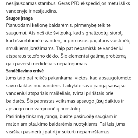
nesijausdamas stambus. Geras PFD ekspedicijos metu išliks
vandenyje ir nesijaudins.
Saugos įranga
Planuodami kelionę baidarėmis, pirmenybę teikite
saugumui. Atsineškite švilpuką, kad signalizuotų, siurblį,
kad išsiurbtumėte vandenį, ir pirmosios pagalbos vaistinėlę
smulkiems įbrėžimams. Taip pat nepamirškite vandeniui
atsparaus telefono dėklo. Šie elementai galimą problemą
gali paversti nedideliais nepatogumais.
Sandėliavimo erdvė
Jums taip pat reikės pakankamai vietos, kad apsaugotumėte
savo daiktus nuo vandens. Laikykite savo įrangą sausą su
vandeniui atspariais maišeliais, tvirtai pririštais prie
baidarės. Šis paprastas veiksmas apsaugo jūsų daiktus ir
apsaugo nuo varginančių nuostolių.
Pasirinkę tinkamą įrangą, būsite pasiruošę saugiam ir
maloniam plaukimo baidarėmis nuotykiams. Tai leis jums
visiškai pasinerti į patirtį ir sukurti nepamirštamus