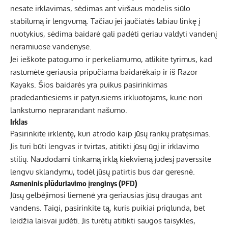
nesate irklavimas, sėdimas ant viršaus modelis siūlo
stabilumą ir lengvumą. Tačiau jei jaučiatės labiau linkę į
nuotykius, sėdima baidarė gali padėti geriau valdyti vandenį
neramiuose vandenyse.
Jei ieškote patogumo ir perkeliamumo, atlikite tyrimus, kad
rastumėte
geriausia pripučiama baidarė
kaip ir iš Razor
Kayaks. Šios baidarės yra puikus pasirinkimas
pradedantiesiems ir patyrusiems irkluotojams, kurie nori
lankstumo neprarandant našumo.
Irklas
Pasirinkite irklentę, kuri atrodo kaip jūsų rankų pratęsimas.
Jis turi būti lengvas ir tvirtas, atitikti jūsų ūgį ir irklavimo
stilių. Naudodami tinkamą irklą kiekvieną judesį paverssite
lengvu sklandymu, todėl jūsų patirtis bus dar geresnė.
Asmeninis plūduriavimo įrenginys (PFD)
Jūsų gelbėjimosi liemenė yra geriausias jūsų draugas ant
vandens. Taigi, pasirinkite tą, kuris puikiai priglunda, bet
leidžia laisvai judėti. Jis turėtų atitikti saugos taisykles,