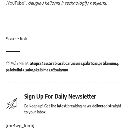
„YouTube“.
daugiau kelionių ir technologijų naujienų.
Source link
PAŽYMĖTA:
atsiprašau
Grab
GrabCar
naujas
pabrėžia
patikimumą
patobulintą
sako
skelbimas
užsakymo
Sign Up For Daily Newsletter
Be keep up! Get the latest breaking news delivered straight
to your inbox.
[mc4wp_form]