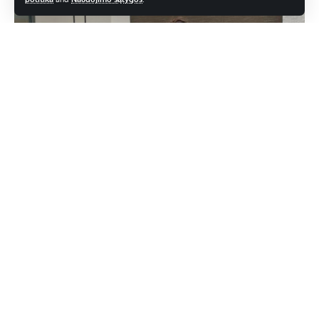
Gerai judėkite „The Westin Manila“: holistinė