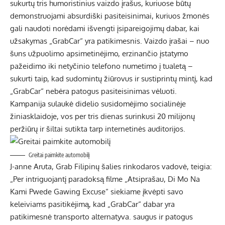
sukurtų tris humoristinius vaizdo įrašus, kuriuose būtų
demonstruojami absurdiški pasiteisinimai, kuriuos žmonės
gali naudoti norėdami išvengti įsipareigojimų dabar, kai
užsakymas „GrabCar“ yra patikimesnis. Vaizdo įrašai – nuo ​​
šuns užpuolimo apsimetinėjimo, erzinančio įstatymo
pažeidimo iki netyčinio telefono numetimo į tualetą –
sukurti taip, kad sudomintų žiūrovus ir sustiprintų mintį, kad
„GrabCar“ nebėra patogus pasiteisinimas vėluoti.
Kampanija sulaukė didelio susidomėjimo socialinėje
žiniasklaidoje, vos per tris dienas surinkusi 20 milijonų
peržiūrų ir šiltai sutikta tarp internetinės auditorijos.
Greitai paimkite automobilį
J-anne Aruta, Grab Filipinų šalies rinkodaros vadovė, teigia:
„Per intriguojantį paradoksą filme „Atsiprašau, Di Mo Na
Kami Pwede Gawing Excuse“ siekiame įkvėpti savo
keleiviams pasitikėjimą, kad „GrabCar“ dabar yra
patikimesnė transporto alternatyva. saugus ir patogus