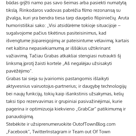
būdas grįžti namo pas savo šeimas arba pasiekti numatytą
tikslą. Rinkodaros vadovas pabrėžia filmo rezonansą su
įžvalga, kuri yra bendra tiesa tarp daugelio filipiniečių. Aruta
humoristiškai sako: „Visi atsidūrėme tokioje situacijoje –
sugalvojome pačius tikėtinus pasiteisinimus, kad
išvengtume įsipareigojimų ar pateisintume vėlavimą; kartais
net kaltina nepasiekiamumą ar iššūkius užtikrinant
važiavimą. Tačiau Grabas atkakliai stengiasi nutraukti šį
linksmą įprotį žaisti kortele „Aš negalėjau užsisakyti
pavėžėjimo“.
Grabas tai sieja su įvairiomis pastangomis išlaikyti
aktyvesnius vairuotojus-partnerius; ir daugybę technologijų
bei naujų funkcijų, tokių kaip išankstinis užsakymas, kelių
taksi tipo rezervavimas ir grupiniai pasivažinėjimai, kurie
pagerina ir optimizuoja kiekvieno „GrabCar“ patikimumą ir
panaudojimą.
Stebėkite ir užsiprenumeruokite OutofTownBlog.com
„Facebook“,
Twitter
Instagram ir Team out Of Town