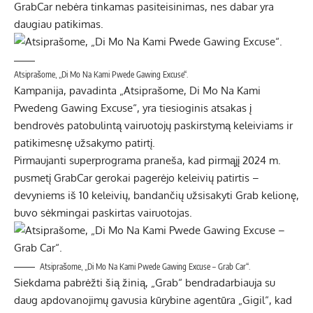
GrabCar nebėra tinkamas pasiteisinimas, nes dabar yra
daugiau patikimas.
Atsiprašome, „Di Mo Na Kami Pwede Gawing Excuse“.
Kampanija, pavadinta „Atsiprašome, Di Mo Na Kami
Pwedeng Gawing Excuse“, yra tiesioginis atsakas į
bendrovės patobulintą vairuotojų paskirstymą keleiviams ir
patikimesnę užsakymo patirtį.
Pirmaujanti superprograma praneša, kad pirmąjį 2024 m.
pusmetį GrabCar gerokai pagerėjo keleivių patirtis –
devyniems iš 10 keleivių, bandančių užsisakyti Grab kelionę,
buvo sėkmingai paskirtas vairuotojas.
Atsiprašome, „Di Mo Na Kami Pwede Gawing Excuse – Grab Car“.
Siekdama pabrėžti šią žinią, „Grab“ bendradarbiauja su
daug apdovanojimų gavusia kūrybine agentūra „Gigil“, kad