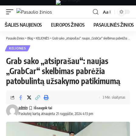
Aa
ŠALIES NAUJIENOS
EUROPOS ŽINIOS
PASAULINĖS ŽINIOS
Pasaulio žinios
>
Blog
>
KELIONĖS
>
Grab sako „atsiprašau“: naujas „GrabCar“ skelbimas pabrėžia patobulintą užsakymo patikimumą
KELIONĖS
Grab sako „atsiprašau“: naujas
„GrabCar“ skelbimas pabrėžia
patobulintą užsakymo patikimumą
3 Min. skaitymas
admin
Paskutinį kartą atnaujinta: 21 rugpjūčio, 2024 4:13 pm