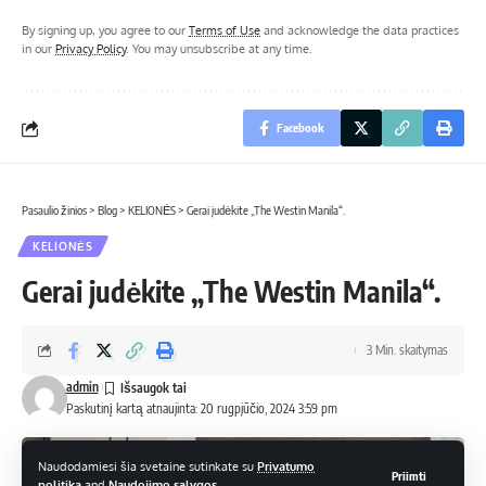
By signing up, you agree to our
Terms of Use
and acknowledge the data practices
in our
Privacy Policy
. You may unsubscribe at any time.
Facebook
Pasaulio žinios
>
Blog
>
KELIONĖS
>
Gerai judėkite „The Westin Manila“.
KELIONĖS
Gerai judėkite „The Westin Manila“.
3 Min. skaitymas
admin
Paskutinį kartą atnaujinta: 20 rugpjūčio, 2024 3:59 pm
Naudodamiesi šia svetaine sutinkate su
Privatumo
Priimti
politika
and
Naudojimo sąlygos
.