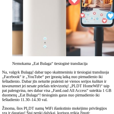
Nemokama „Eat Bulaga“ tiesioginė transliacija
Na, valgyk Bulagą! dabar tapo skaitmeniniu ir tiesiogiai transliuoja
„Facebook“ ir „YouTube“ per įprastą laiką nuo pirmadienio iki
šeštadienio. Dabar jūs neturite praleisti nė vienos serijos
kulitan
ir
tawanan
net jei nesate priešais televizorių! „PLDT HomeWiFi“ taip
pat palengvina, nes dabar visa „FamLoad All Access“ suteikia 1 GB
duomenų „Eat Bulaga“! tiesioginis garas nuo pirmadienio iki
šeštadienio 11.30–14.30 val.
Žinoma, šios PLDT namų WiFi išankstinio mokėjimo privilegijos
yra ir daugiau! Štai penki dalykai, kuriuos reikia žinoti: