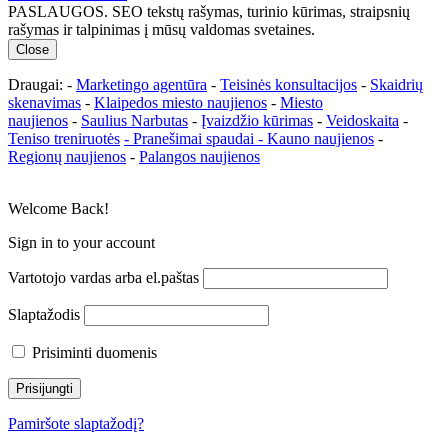
PASLAUGOS. SEO tekstų rašymas, turinio kūrimas, straipsnių
rašymas ir talpinimas į mūsų valdomas svetaines.
Close
Draugai: -
Marketingo agentūra
-
Teisinės konsultacijos
-
Skaidrių
skenavimas
-
Klaipedos miesto naujienos
-
Miesto
naujienos
-
Saulius Narbutas
-
Įvaizdžio kūrimas
-
Veidoskaita
-
Teniso treniruotės
- Pranešimai spaudai -
Kauno naujienos
-
Regionų naujienos
-
Palangos naujienos
Welcome Back!
Sign in to your account
Vartotojo vardas arba el.paštas
Slaptažodis
Prisiminti duomenis
Pamiršote slaptažodį?