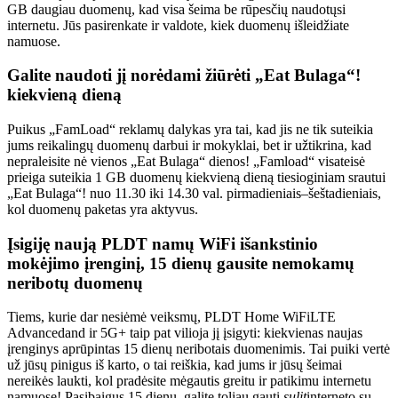
GB daugiau duomenų, kad visa šeima be rūpesčių naudotųsi
internetu. Jūs pasirenkate ir valdote, kiek duomenų išleidžiate
namuose.
Galite naudoti jį norėdami žiūrėti „Eat Bulaga“!
kiekvieną dieną
Puikus „FamLoad“ reklamų dalykas yra tai, kad jis ne tik suteikia
jums reikalingų duomenų darbui ir mokyklai, bet ir užtikrina, kad
nepraleisite nė vienos „Eat Bulaga“ dienos! „Famload“ visateisė
prieiga suteikia 1 GB duomenų kiekvieną dieną tiesioginiam srautui
„Eat Bulaga“! nuo 11.30 iki 14.30 val. pirmadieniais–šeštadieniais,
kol duomenų paketas yra aktyvus.
Įsigiję naują PLDT namų WiFi išankstinio
mokėjimo įrenginį, 15 dienų gausite nemokamų
neribotų duomenų
Tiems, kurie dar nesiėmė veiksmų, PLDT Home WiFiLTE
Advancedand ir 5G+ taip pat vilioja jį įsigyti: kiekvienas naujas
įrenginys aprūpintas 15 dienų neribotais duomenimis. Tai puiki vertė
už jūsų pinigus iš karto, o tai reiškia, kad jums ir jūsų šeimai
nereikės laukti, kol pradėsite mėgautis greitu ir patikimu internetu
namuose! Pasibaigus 15 dienų, galite toliau gauti
sulit
interneto su