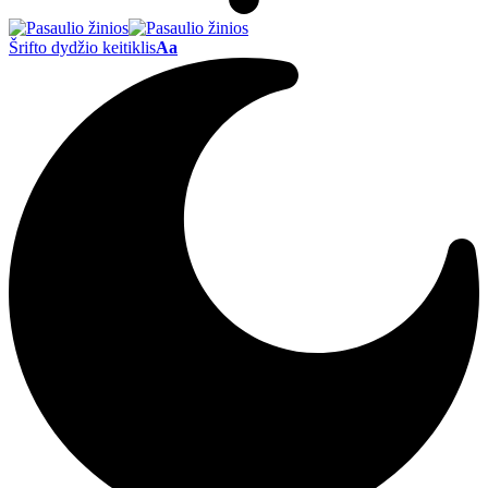
Šrifto dydžio keitiklis
Aa