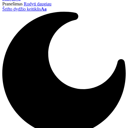
Pranešimas
Rodyti daugiau
Šrifto dydžio keitiklis
Aa