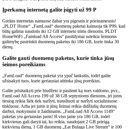
Įperkamą internetą galite įsigyti už 99 P
Greitas internetas namuose dabar yra pigesnis ir prieinamesnis!
„PLDT Home“ „FamLoad“ duomenų paketai kainuoja tik P99, kad
būtų galima naudotis iki 12 GB interneto trims dienoms. PLDT
HomeWiFi „Famload All Access“ pasiūlymai suteikia šeimoms
galimybę pasirinkti duomenų paketus iki 186 GB, kurie tinka 30
dienų.
Galite gauti duomenų paketus, kurie tinka jūsų
šeimos poreikiams
„FamLoad“ duomenų paketai yra ypač lankstūs, todėl galite
užsisakyti tuos, kurie geriausiai atitinka jūsų poreikius.
Galite prisitaikyti prie biudžeto ir pasiimti ką nors valdomo, pvz.,
FamLoad All Access 199 už 38 GB septynioms dienoms, jei jums
tiesiog reikia šiek tiek naršyti, transliuoti ar naršyti socialiniuose
tinkluose. Arba jei jums ir jūsų šeimai reikia didžiulių duomenų
darbui, mokymuisi ir žaidimams, „FamLoad All Access 1149“
paketas yra geriausias jums! Iš viso jame yra 186 GB, todėl
kiekvienas gali daryti tai, ko reikia, naudojant 2 GB prieigą
kiekvieną dieną, 1 GB duomenų „Eat Bulaga Live Stream“ ir 100