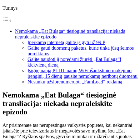
Turinys
Nemokama „Eat Bulaga“ tiesioginė transliacija: niekada
nepraleiskite epizodo
Įperkamą internetą galite įsigyti už 99 P
Galite gauti duomenų paketus, kurie tinka jūsų šeimos
poreikiams
Galite naudoti jį norėdami žiūrėti „Eat Bulaga“!
kiekvieną dieną
Įsigiję naują PLDT namų WiFi išankstinio mokėjimo
įrenginį, 15 dienų gausite nemokamų neribotų duomenų
Nesunku užsiprenumeruoti „FamLoad“ reklamą
Nemokama „Eat Bulaga“ tiesioginė
transliacija: niekada nepraleiskite
epizodo
Ar prisimenate tas nerūpestingas vaikystės popietes, kai nekantriai
įsitaisėte prie televizoriaus ir mėgavotės savo mylimu šou „Eat
Bulaga“? Ryškios spalvos, gyvi šeimininkai ir užkrečiantis juokas