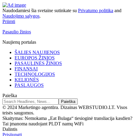
Naudodamiesi šia svetaine sutinkate su
Privatumo politika
and
Naudojimo sąlygos
.
Priimti
Pasaulio žinios
Naujienų portalas
ŠALIES NAUJIENOS
EUROPOS ŽINIOS
PASAULINĖS ŽINIOS
FINANSAI
TECHNOLOGIJOS
KELIONĖS
PASLAUGOS
Paieška
© 2024 Marketingo agentūra. Dizainas WEBSTUDIO.LT. Visos
teisės saugomos.
Skaitymas:
Nemokama „Eat Bulaga“ tiesioginė transliacija kasdien?
Tai įmanoma naudojant PLDT namų WiFi
Dalintis
Prisijungti