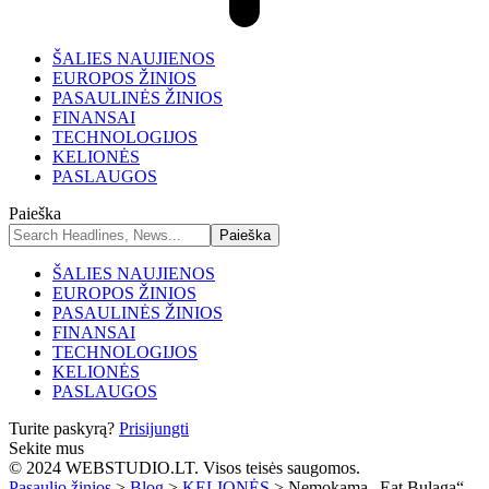
ŠALIES NAUJIENOS
EUROPOS ŽINIOS
PASAULINĖS ŽINIOS
FINANSAI
TECHNOLOGIJOS
KELIONĖS
PASLAUGOS
Paieška
ŠALIES NAUJIENOS
EUROPOS ŽINIOS
PASAULINĖS ŽINIOS
FINANSAI
TECHNOLOGIJOS
KELIONĖS
PASLAUGOS
Turite paskyrą?
Prisijungti
Sekite mus
© 2024 WEBSTUDIO.LT. Visos teisės saugomos.
Pasaulio žinios
>
Blog
>
KELIONĖS
>
Nemokama „Eat Bulaga“