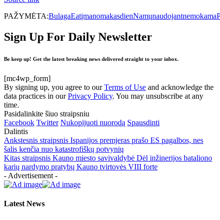
PAŽYMĖTA:
Bulaga
Eat
įmanoma
kasdien
Namų
naudojant
nemokama
Sign Up For Daily Newsletter
Be keep up! Get the latest breaking news delivered straight to your inbox.
[mc4wp_form]
By signing up, you agree to our
Terms of Use
and acknowledge the
data practices in our
Privacy Policy
. You may unsubscribe at any
time.
Pasidalinkite šiuo straipsniu
Facebook
Twitter
Nukopijuoti nuorodą
Spausdinti
Dalintis
Ankstesnis straipsnis
Ispanijos premjeras prašo ES pagalbos, nes
šalis kenčia nuo katastrofiškų potvynių
Kitas straipsnis
Kauno miesto savivaldybė Dėl inžinerijos bataliono
karių nardymo pratybų Kauno tvirtovės VIII forte
- Advertisement -
Latest News