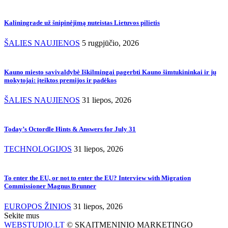
Kaliningrade už šnipinėjimą nuteistas Lietuvos pilietis
ŠALIES NAUJIENOS
5 rugpjūčio, 2026
Kauno miesto savivaldybė Iškilmingai pagerbti Kauno šimtukininkai ir jų
mokytojai: įteiktos premijos ir padėkos
ŠALIES NAUJIENOS
31 liepos, 2026
Today’s Octordle Hints & Answers for July 31
TECHNOLOGIJOS
31 liepos, 2026
To enter the EU, or not to enter the EU? Interview with Migration
Commissioner Magnus Brunner
EUROPOS ŽINIOS
31 liepos, 2026
Sekite mus
WEBSTUDIO.LT
© SKAITMENINIO MARKETINGO