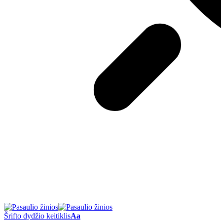
Šrifto dydžio keitiklis
Aa