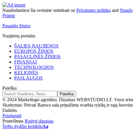
Naudodamiesi šia svetaine sutinkate su
Privatumo politika
and
Naudoj
Priimti
Pasaulio žinios
Naujienų portalas
ŠALIES NAUJIENOS
EUROPOS ŽINIOS
PASAULINĖS ŽINIOS
FINANSAI
TECHNOLOGIJOS
KELIONĖS
PASLAUGOS
Paieška
© 2024 Marketingo agentūra. Dizainas WEBSTUDIO.LT. Visos teis
Skaitymas:
Privati ​​Banwa sala pripažinta svarbia ryklių ir rajų buvein
Dalintis
Prisijungti
Pranešimas
Rodyti daugiau
Šrifto dydžio keitiklis
Aa