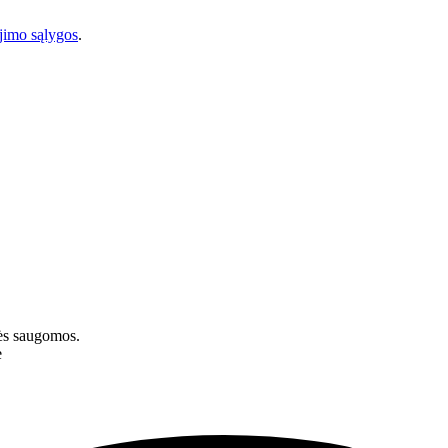
imo sąlygos
.
ės saugomos.
e