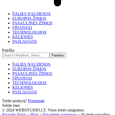
ŠALIES NAUJIENOS
EUROPOS ŽINIOS
PASAULINĖS ŽINIOS
FINANSAI
TECHNOLOGIJOS
KELIONĖS
PASLAUGOS
Paieška
ŠALIES NAUJIENOS
EUROPOS ŽINIOS
PASAULINĖS ŽINIOS
FINANSAI
TECHNOLOGIJOS
KELIONĖS
PASLAUGOS
Turite paskyrą?
Prisijungti
Sekite mus
© 2024 WEBSTUDIO.LT. Visos teisės saugomos.
Pasaulio žinios
>
Blog
>
Pasaulinės naujienos
>
30-metė sumažino