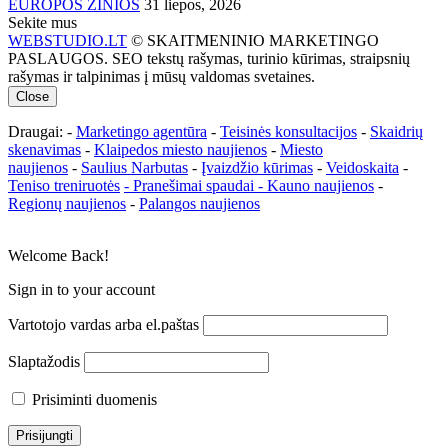
EUROPOS ŽINIOS
31 liepos, 2026
Sekite mus
WEBSTUDIO.LT
© SKAITMENINIO MARKETINGO
PASLAUGOS. SEO tekstų rašymas, turinio kūrimas, straipsnių
rašymas ir talpinimas į mūsų valdomas svetaines.
Close
Draugai: -
Marketingo agentūra
-
Teisinės konsultacijos
-
Skaidrių
skenavimas
-
Klaipedos miesto naujienos
-
Miesto
naujienos
-
Saulius Narbutas
-
Įvaizdžio kūrimas
-
Veidoskaita
-
Teniso treniruotės
- Pranešimai spaudai -
Kauno naujienos
-
Regionų naujienos
-
Palangos naujienos
Welcome Back!
Sign in to your account
Vartotojo vardas arba el.paštas
Slaptažodis
Prisiminti duomenis