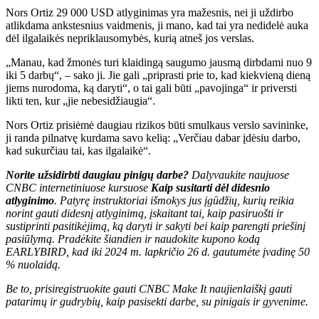
Nors Ortiz 29 000 USD atlyginimas yra mažesnis, nei ji uždirbo
atlikdama ankstesnius vaidmenis, ji mano, kad tai yra nedidelė auka
dėl ilgalaikės nepriklausomybės, kurią atneš jos verslas.
„Manau, kad žmonės turi klaidingą saugumo jausmą dirbdami nuo 9
iki 5 darbų“, – sako ji. Jie gali „priprasti prie to, kad kiekvieną dieną
jiems nurodoma, ką daryti“, o tai gali būti „pavojinga“ ir priversti
likti ten, kur „jie nebesidžiaugia“.
Nors Ortiz prisiėmė daugiau rizikos būti smulkaus verslo savininke,
ji randa pilnatvę kurdama savo kelią: „Verčiau dabar įdėsiu darbo,
kad sukurčiau tai, kas ilgalaikė“.
Norite užsidirbti daugiau pinigų darbe?
Dalyvaukite naujuose
CNBC internetiniuose kursuose
Kaip susitarti dėl didesnio
atlyginimo
. Patyrę instruktoriai išmokys jus įgūdžių, kurių reikia
norint gauti didesnį atlyginimą, įskaitant tai, kaip pasiruošti ir
sustiprinti pasitikėjimą, ką daryti ir sakyti bei kaip parengti priešinį
pasiūlymą. Pradėkite šiandien ir naudokite kupono kodą
EARLYBIRD, kad iki 2024 m. lapkričio 26 d. gautumėte įvadinę 50
% nuolaidą.
Be to,
prisiregistruokite gauti CNBC Make It naujienlaiškį
gauti
patarimų ir gudrybių, kaip pasisekti darbe, su pinigais ir gyvenime.