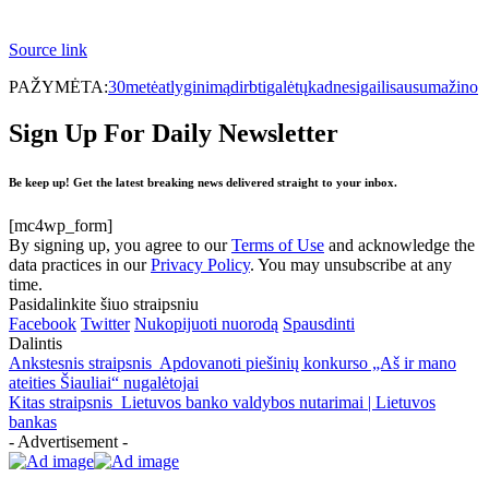
Source link
PAŽYMĖTA:
30metė
atlyginimą
dirbti
galėtų
kad
nesigaili
sau
sumažino
Sign Up For Daily Newsletter
Be keep up! Get the latest breaking news delivered straight to your inbox.
[mc4wp_form]
By signing up, you agree to our
Terms of Use
and acknowledge the
data practices in our
Privacy Policy
. You may unsubscribe at any
time.
Pasidalinkite šiuo straipsniu
Facebook
Twitter
Nukopijuoti nuorodą
Spausdinti
Dalintis
Ankstesnis straipsnis
Apdovanoti piešinių konkurso „Aš ir mano
ateities Šiauliai“ nugalėtojai
Kitas straipsnis
Lietuvos banko valdybos nutarimai | Lietuvos
bankas
- Advertisement -