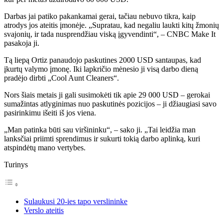
Darbas jai patiko pakankamai gerai, tačiau nebuvo tikra, kaip
atrodys jos ateitis įmonėje. „Supratau, kad negaliu laukti kitų žmonių
svajonių, ir tada nusprendžiau viską įgyvendinti“, – CNBC Make It
pasakoja ji.
Tą liepą Ortiz panaudojo paskutines 2000 USD santaupas, kad
įkurtų valymo įmonę. Iki lapkričio mėnesio ji visą darbo dieną
pradėjo dirbti „Cool Aunt Cleaners“.
Nors šiais metais ji gali susimokėti tik apie 29 000 USD – gerokai
sumažintas atlyginimas nuo paskutinės pozicijos – ji džiaugiasi savo
pasirinkimu išeiti iš jos viena.
„Man patinka būti sau viršininku“, – sako ji. „Tai leidžia man
lanksčiai priimti sprendimus ir sukurti tokią darbo aplinką, kuri
atspindėtų mano vertybes.
Turinys
Sulaukusi 20-ies tapo verslininke
Verslo ateitis