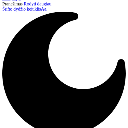
Pranešimas
Rodyti daugiau
Šrifto dydžio keitiklis
Aa