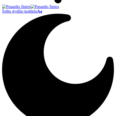
Šrifto dydžio keitiklis
Aa