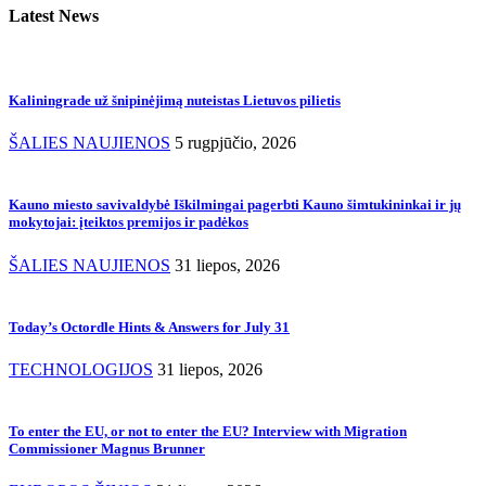
Latest News
Kaliningrade už šnipinėjimą nuteistas Lietuvos pilietis
ŠALIES NAUJIENOS
5 rugpjūčio, 2026
Kauno miesto savivaldybė Iškilmingai pagerbti Kauno šimtukininkai ir jų
mokytojai: įteiktos premijos ir padėkos
ŠALIES NAUJIENOS
31 liepos, 2026
Today’s Octordle Hints & Answers for July 31
TECHNOLOGIJOS
31 liepos, 2026
To enter the EU, or not to enter the EU? Interview with Migration
Commissioner Magnus Brunner