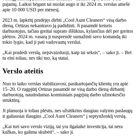
pajamų. Laikui bėgant tai nuolat augo ir iki 2024 m. verslas atnešė
apie 10 000 USD per mėnesį.
2023 m. lapkritį pradėjęs dirbti „Cool Aunt Cleaners“ visą darbo
dieną, Ortizas nekantravo ją padidinti. Ji pasamdė keturis
darbuotojus, tačiau greitai suprato iššūkius, kylančius dėl per greitos
plėtros. 2024 m. vasarą ji nusprendė sumažinti savo komandą iki
tokio lygio, kad ji pati vadovautų verslui.
„Kai pradedi verslą, neįsivaizduoji, kaip tai seksis“, – sako ji. – Bet
tu eini toliau, nes tiki tuo, ką statai.
Verslo ateitis
Nuo to laiko verslas stabilizavosi, pasikartojančių klientų yra apie
15–20. O rugpjūtį Ortizas pasamdė ne visą darbo dieną dirbantį
darbuotoją, naudodamas komisiniais pagrįstą darbo užmokesčio
struktūrą.
Ji planuoja ir toliau plėstis, nes užsitikrins daugiau valymo paslaugų
ir galiausiai išaugins „Cool Aunt Cleaners“ į septynženklį verslą.
„Kai turi savo verslo viziją, tai yra ilgalaikė investicija, tai nėra
kažkas, ko galima skubėti“, – sako ji.