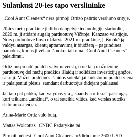
Sulaukusi 20-ies tapo verslininke
„Cool Aunt Cleaners“ nėra pirmoji Ortizo patirtis verslumo srityje.
20-ies metų pradžioje ji dirbo daugelyje technologijų startuolių,
2020 m. ji atidarė augalų parduotuvę Vičitoje, Kanzaso valstijoje.
Nors parduotuvė buvo uždaryta 2021 m. pradžioje, ji išmokė ją
valdyti atsargas, klientų aptarnavimą ir biudžetą – pagrindines
pamokas, kurias ji vėliau išmoko. taikoma „Cool Aunt Cleaners“
paleidimui.
Ortiz nusprendė pradėti valymo verslą, o ne kitą mažmeninę
parduotuvę dėl mažų pradžios išlaidų ir solidžios investicijų grąžos,
sako ji. Mažos pridėtinės išlaidos suteikė jai lankstumo pradėti vienai
ir palaipsniui plėstis, samdant darbuotojus didėjant paklausai.
Jai taip pat patiko, kad valymas yra „išbandyta ir tikra“ paslauga,
kuri teikiama „amžinai“, o tai suteikia vilties, kad verslas suteiks
stabilumo ateičiai.
Anna-Marie Ortiz valo butą.
Mattas Wolcottas | CNBC Padarykite tai
Pirmąjį mėnesį „Cool Aunt Cleaners“ uždirbo apie 2600 USD