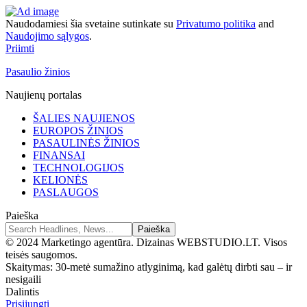
Naudodamiesi šia svetaine sutinkate su
Privatumo politika
and
Naudojimo sąlygos
.
Priimti
Pasaulio žinios
Naujienų portalas
ŠALIES NAUJIENOS
EUROPOS ŽINIOS
PASAULINĖS ŽINIOS
FINANSAI
TECHNOLOGIJOS
KELIONĖS
PASLAUGOS
Paieška
© 2024 Marketingo agentūra. Dizainas WEBSTUDIO.LT. Visos
teisės saugomos.
Skaitymas:
30-metė sumažino atlyginimą, kad galėtų dirbti sau – ir
nesigaili
Dalintis
Prisijungti