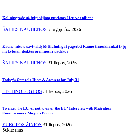
Kaliningrade už šnipinėjimą nuteistas Lietuvos pilietis
ŠALIES NAUJIENOS
5 rugpjūčio, 2026
Kauno miesto savivaldybė Iškilmingai pagerbti Kauno šimtukininkai ir jų
mokytojai: įteiktos premijos ir padėkos
ŠALIES NAUJIENOS
31 liepos, 2026
Today’s Octordle Hints & Answers for July 31
TECHNOLOGIJOS
31 liepos, 2026
To enter the EU, or not to enter the EU? Interview with Migration
Commissioner Magnus Brunner
EUROPOS ŽINIOS
31 liepos, 2026
Sekite mus