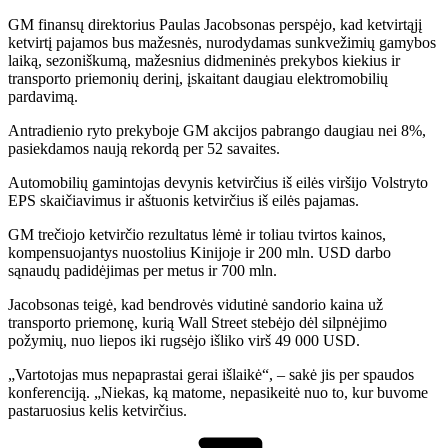
GM finansų direktorius Paulas Jacobsonas perspėjo, kad ketvirtąjį
ketvirtį pajamos bus mažesnės, nurodydamas sunkvežimių gamybos
laiką, sezoniškumą, mažesnius didmeninės prekybos kiekius ir
transporto priemonių derinį, įskaitant daugiau elektromobilių
pardavimą.
Antradienio ryto prekyboje GM akcijos pabrango daugiau nei 8%,
pasiekdamos naują rekordą per 52 savaites.
Automobilių gamintojas devynis ketvirčius iš eilės viršijo Volstryto
EPS skaičiavimus ir aštuonis ketvirčius iš eilės pajamas.
GM trečiojo ketvirčio rezultatus lėmė ir toliau tvirtos kainos,
kompensuojantys nuostolius Kinijoje ir 200 mln. USD darbo
sąnaudų padidėjimas per metus ir 700 mln.
Jacobsonas teigė, kad bendrovės vidutinė sandorio kaina už
transporto priemonę, kurią Wall Street stebėjo dėl silpnėjimo
požymių, nuo liepos iki rugsėjo išliko virš 49 000 USD.
„Vartotojas mus nepaprastai gerai išlaikė“, – sakė jis per spaudos
konferenciją. „Niekas, ką matome, nepasikeitė nuo to, kur buvome
pastaruosius kelis ketvirčius.