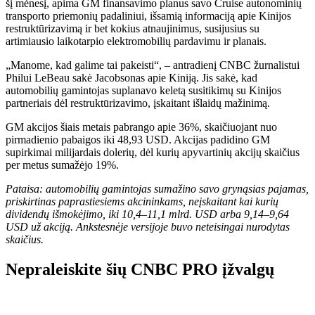
šį mėnesį, apima GM finansavimo planus savo Cruise autonominių
transporto priemonių padaliniui, išsamią informaciją apie Kinijos
restruktūrizavimą ir bet kokius atnaujinimus, susijusius su
artimiausio laikotarpio elektromobilių pardavimu ir planais.
„Manome, kad galime tai pakeisti“, – antradienį CNBC žurnalistui
Philui LeBeau sakė Jacobsonas apie Kiniją. Jis sakė, kad
automobilių gamintojas suplanavo keletą susitikimų su Kinijos
partneriais dėl restruktūrizavimo, įskaitant išlaidų mažinimą.
GM akcijos šiais metais pabrango apie 36%, skaičiuojant nuo
pirmadienio pabaigos iki 48,93 USD. Akcijas padidino GM
supirkimai milijardais dolerių, dėl kurių apyvartinių akcijų skaičius
per metus sumažėjo 19%.
Pataisa: automobilių gamintojas sumažino savo grynąsias pajamas,
priskirtinas paprastiesiems akcininkams, neįskaitant kai kurių
dividendų išmokėjimo, iki 10,4–11,1 mlrd. USD arba 9,14–9,64
USD už akciją. Ankstesnėje versijoje buvo neteisingai nurodytas
skaičius.
Nepraleiskite šių CNBC PRO įžvalgų