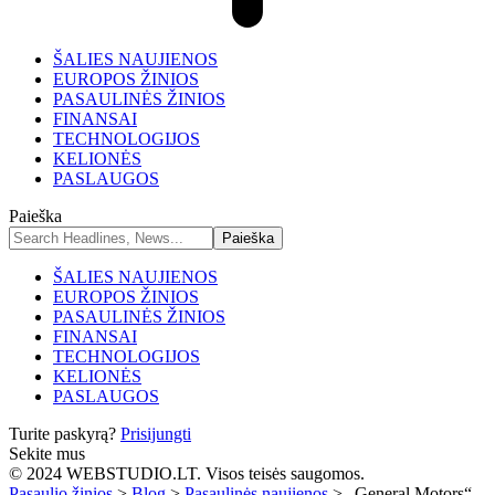
ŠALIES NAUJIENOS
EUROPOS ŽINIOS
PASAULINĖS ŽINIOS
FINANSAI
TECHNOLOGIJOS
KELIONĖS
PASLAUGOS
Paieška
ŠALIES NAUJIENOS
EUROPOS ŽINIOS
PASAULINĖS ŽINIOS
FINANSAI
TECHNOLOGIJOS
KELIONĖS
PASLAUGOS
Turite paskyrą?
Prisijungti
Sekite mus
© 2024 WEBSTUDIO.LT. Visos teisės saugomos.
Pasaulio žinios
>
Blog
>
Pasaulinės naujienos
>
„General Motors“