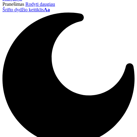
Pranešimas
Rodyti daugiau
Šrifto dydžio keitiklis
Aa