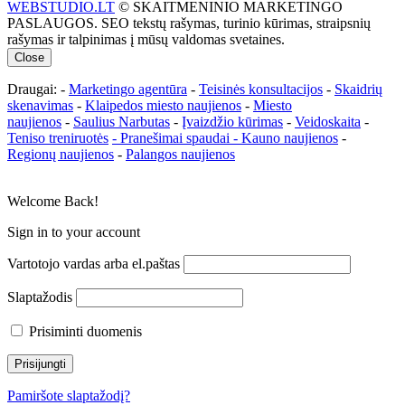
WEBSTUDIO.LT
© SKAITMENINIO MARKETINGO
PASLAUGOS. SEO tekstų rašymas, turinio kūrimas, straipsnių
rašymas ir talpinimas į mūsų valdomas svetaines.
Close
Draugai: -
Marketingo agentūra
-
Teisinės konsultacijos
-
Skaidrių
skenavimas
-
Klaipedos miesto naujienos
-
Miesto
naujienos
-
Saulius Narbutas
-
Įvaizdžio kūrimas
-
Veidoskaita
-
Teniso treniruotės
- Pranešimai spaudai -
Kauno naujienos
-
Regionų naujienos
-
Palangos naujienos
Welcome Back!
Sign in to your account
Vartotojo vardas arba el.paštas
Slaptažodis
Prisiminti duomenis
Pamiršote slaptažodį?