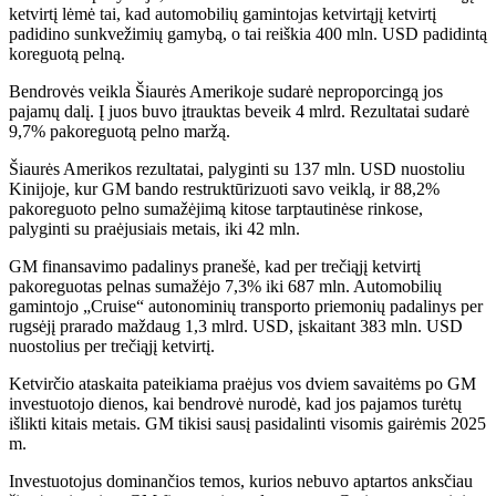
ketvirtį lėmė tai, kad automobilių gamintojas ketvirtąjį ketvirtį
padidino sunkvežimių gamybą, o tai reiškia 400 mln. USD padidintą
koreguotą pelną.
Bendrovės veikla Šiaurės Amerikoje sudarė neproporcingą jos
pajamų dalį. Į juos buvo įtrauktas beveik 4 mlrd. Rezultatai sudarė
9,7% pakoreguotą pelno maržą.
Šiaurės Amerikos rezultatai, palyginti su 137 mln. USD nuostoliu
Kinijoje, kur GM bando restruktūrizuoti savo veiklą, ir 88,2%
pakoreguoto pelno sumažėjimą kitose tarptautinėse rinkose,
palyginti su praėjusiais metais, iki 42 mln.
GM finansavimo padalinys pranešė, kad per trečiąjį ketvirtį
pakoreguotas pelnas sumažėjo 7,3% iki 687 mln. Automobilių
gamintojo „Cruise“ autonominių transporto priemonių padalinys per
rugsėjį prarado maždaug 1,3 mlrd. USD, įskaitant 383 mln. USD
nuostolius per trečiąjį ketvirtį.
Ketvirčio ataskaita pateikiama praėjus vos dviem savaitėms po GM
investuotojo dienos, kai bendrovė nurodė, kad jos pajamos turėtų
išlikti kitais metais. GM tikisi sausį pasidalinti visomis gairėmis 2025
m.
Investuotojus dominančios temos, kurios nebuvo aptartos anksčiau