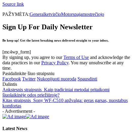
Source link
PAŽYMĖTA:
General
ketvirčio
Motors
pajamos
trečiojo
Sign Up For Daily Newsletter
Be keep up! Get the latest breaking news delivered straight to your inbox.
[mc4wp_form]
By signing up, you agree to our
Terms of Use
and acknowledge the
data practices in our
Privacy Policy
. You may unsubscribe at any
time.
Pasidalinkite šiuo straipsniu
Facebook
Twitter
Nukopijuoti nuorodą
Spausdinti
Dalintis
Ankstesnis straipsnis
Kaip tradiciniai metodai pritaikomi
šiuolaikinėje odos priežiūroje?
Kitas straipsnis
Sony WF-C510 apžvalga: geras garsas, nuostabus
komfortas
- Advertisement -
Latest News