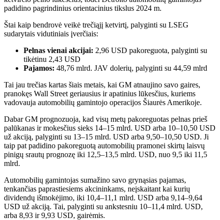
padidino pagrindinius orientacinius tikslus 2024 m.
Štai kaip bendrovė veikė trečiąjį ketvirtį, palyginti su LSEG
sudarytais vidutiniais įverčiais:
Pelnas vienai akcijai:
2,96 USD pakoreguota, palyginti su
tikėtinu 2,43 USD
Pajamos:
48,76 mlrd. JAV dolerių, palyginti su 44,59 mlrd
Tai jau trečias kartas šiais metais, kai GM atnaujino savo gaires,
pranokęs Wall Street geriausius ir apatinius lūkesčius, kuriems
vadovauja automobilių gamintojo operacijos Šiaurės Amerikoje.
Dabar GM prognozuoja, kad visų metų pakoreguotas pelnas prieš
palūkanas ir mokesčius sieks 14–15 mlrd. USD arba 10–10,50 USD
už akciją, palyginti su 13–15 mlrd. USD arba 9,50–10,50 USD. Ji
taip pat padidino pakoreguotą automobilių pramonei skirtų laisvų
pinigų srautų prognozę iki 12,5–13,5 mlrd. USD, nuo 9,5 iki 11,5
mlrd.
Automobilių gamintojas sumažino savo grynąsias pajamas,
tenkančias paprastiesiems akcininkams, neįskaitant kai kurių
dividendų išmokėjimo, iki 10,4–11,1 mlrd. USD arba 9,14–9,64
USD už akciją. Tai, palyginti su ankstesniu 10–11,4 mlrd. USD,
arba 8,93 ir 9,93 USD, gairėmis.