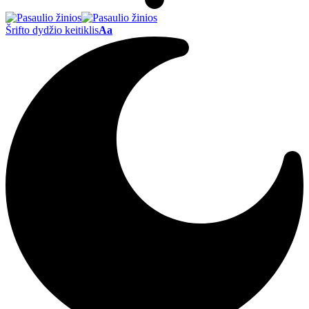
Šrifto dydžio keitiklis
Aa