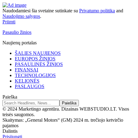
Naudodamiesi šia svetaine sutinkate su
Privatumo politika
and
Naudojimo sąlygos
.
Priimti
Pasaulio žinios
Naujienų portalas
ŠALIES NAUJIENOS
EUROPOS ŽINIOS
PASAULINĖS ŽINIOS
FINANSAI
TECHNOLOGIJOS
KELIONĖS
PASLAUGOS
Paieška
© 2024 Marketingo agentūra. Dizainas WEBSTUDIO.LT. Visos
teisės saugomos.
Skaitymas:
„General Motors“ (GM) 2024 m. trečiojo ketvirčio
pajamos
Dalintis
Prisijungti