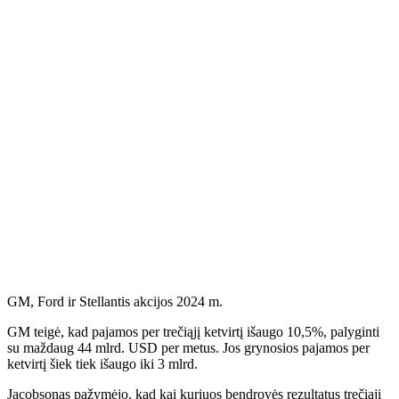
GM, Ford ir Stellantis akcijos 2024 m.
GM teigė, kad pajamos per trečiąjį ketvirtį išaugo 10,5%, palyginti
su maždaug 44 mlrd. USD per metus. Jos grynosios pajamos per
ketvirtį šiek tiek išaugo iki 3 mlrd.
Jacobsonas pažymėjo, kad kai kuriuos bendrovės rezultatus trečiąjį