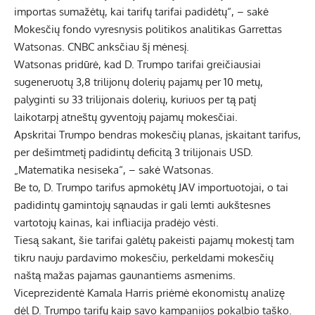
importas sumažėtų, kai tarifų tarifai padidėtų“, – sakė
Mokesčių fondo vyresnysis politikos analitikas Garrettas
Watsonas. CNBC anksčiau šį mėnesį.
Watsonas pridūrė, kad D. Trumpo tarifai greičiausiai
sugeneruotų 3,8 trilijonų dolerių pajamų per 10 metų,
palyginti su 33 trilijonais dolerių, kuriuos per tą patį
laikotarpį atneštų gyventojų pajamų mokesčiai.
Apskritai Trumpo bendras mokesčių planas, įskaitant tarifus,
per dešimtmetį padidintų deficitą 3 trilijonais USD.
„Matematika nesiseka“, – sakė Watsonas.
Be to, D. Trumpo tarifus apmokėtų JAV importuotojai, o tai
padidintų gamintojų sąnaudas ir gali lemti aukštesnes
vartotojų kainas, kai infliacija pradėjo vėsti.
Tiesą sakant, šie tarifai galėtų pakeisti pajamų mokestį tam
tikru nauju pardavimo mokesčiu, perkeldami mokesčių
naštą mažas pajamas gaunantiems asmenims.
Viceprezidentė Kamala Harris priėmė ekonomistų analizę
dėl D. Trumpo tarifų kaip savo kampanijos pokalbio taško.