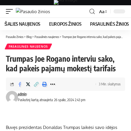
Aa
ŠALIES NAUJIENOS
EUROPOS ŽINIOS
PASAULINĖS ŽINIOS
Pasaulio žinios
>
Blog
>
Pasaulinės naujienos
>
Trumpas Joe Rogano interviu sako, kad pakeis pajamų mokestį tarifais
PASAULINĖS NAUJIENOS
Trumpas Joe Rogano interviu sako,
kad pakeis pajamų mokestį tarifais
3 Min. skaitymas
admin
Paskutinį kartą atnaujinta: 26 spalio, 2024 2:43 pm
Buvęs prezidentas Donaldas Trumpas laikėsi savo idėjos