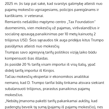
2025 m. Jis taip pat sakė, kad svarstys galimybę atleisti nuo
pajamų mokesčio ugniagesiams, policijos pareigūnams ir
kariškiams. ir veteranai.
Remiantis nešališko mąstymo centro „Tax Foundation“
duomenimis, vien mokesčių už pajamas, viršvalandžius ir
socialinę apsaugą panaikinimas per 10 metų kainuotų 2
trilijonus USD. Šios sąnaudos tik auga pridėjus kitus Trumpo
pasiūlymus atleisti nuo mokesčių.
Trumpas savo agresyvią tarifų politikos viziją laiko būdu
kompensuoti šias išlaidas.
Jis pasiūlė 20 % tarifą visam importui iš visų šalių, ypač
didelį tarifą importui iš Kinijos.
Tačiau mokesčių ekspertai ir ekonomikos analitikai
nemano, kad D. Trumpo tarifai būtų tinkama atsvara siekiant
subalansuoti trilijonus, prarastus panaikinus pajamų
mokesčius.
„Nebūtų įmanoma pakelti tarifų pakankamai aukštų, kad
padengtų beveik tą sumą (pajamų iš pajamų mokesčio), nes