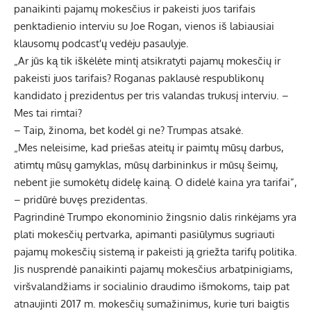
panaikinti pajamų mokesčius ir pakeisti juos tarifais
penktadienio interviu su Joe Rogan, vienos iš labiausiai
klausomų podcast'ų vedėju pasaulyje.
„Ar jūs ką tik iškėlėte mintį atsikratyti pajamų mokesčių ir
pakeisti juos tarifais? Roganas paklausė respublikonų
kandidato į prezidentus per tris valandas trukusį interviu. –
Mes tai rimtai?
– Taip, žinoma, bet kodėl gi ne? Trumpas atsakė.
„Mes neleisime, kad priešas ateitų ir paimtų mūsų darbus,
atimtų mūsų gamyklas, mūsų darbininkus ir mūsų šeimų,
nebent jie sumokėtų didelę kainą. O didelė kaina yra tarifai”,
– pridūrė buvęs prezidentas.
Pagrindinė Trumpo ekonominio žingsnio dalis rinkėjams yra
plati mokesčių pertvarka, apimanti pasiūlymus sugriauti
pajamų mokesčių sistemą ir pakeisti ją griežta tarifų politika.
Jis nusprendė panaikinti pajamų mokesčius arbatpinigiams,
viršvalandžiams ir socialinio draudimo išmokoms, taip pat
atnaujinti 2017 m. mokesčių sumažinimus, kurie turi baigtis