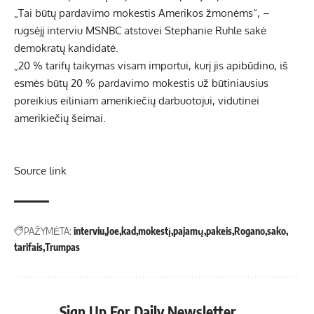
„Tai būtų pardavimo mokestis Amerikos žmonėms“, –
rugsėjį interviu MSNBC atstovei Stephanie Ruhle sakė
demokratų kandidatė.
„20 % tarifų taikymas visam importui, kurį jis apibūdino, iš
esmės būtų 20 % pardavimo mokestis už būtiniausius
poreikius eiliniam amerikiečių darbuotojui, vidutinei
amerikiečių šeimai.
Source link
PAŽYMĖTA:
interviu
Joe
kad
mokestį
pajamų
pakeis
Rogano
sako
tarifais
Trumpas
Sign Up For Daily Newsletter