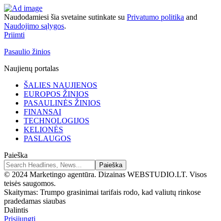
Naudodamiesi šia svetaine sutinkate su
Privatumo politika
and
Naudojimo sąlygos
.
Priimti
Pasaulio žinios
Naujienų portalas
ŠALIES NAUJIENOS
EUROPOS ŽINIOS
PASAULINĖS ŽINIOS
FINANSAI
TECHNOLOGIJOS
KELIONĖS
PASLAUGOS
Paieška
© 2024 Marketingo agentūra. Dizainas WEBSTUDIO.LT. Visos
teisės saugomos.
Skaitymas:
Trumpo grasinimai tarifais rodo, kad valiutų rinkose
pradedamas siaubas
Dalintis
Prisijungti