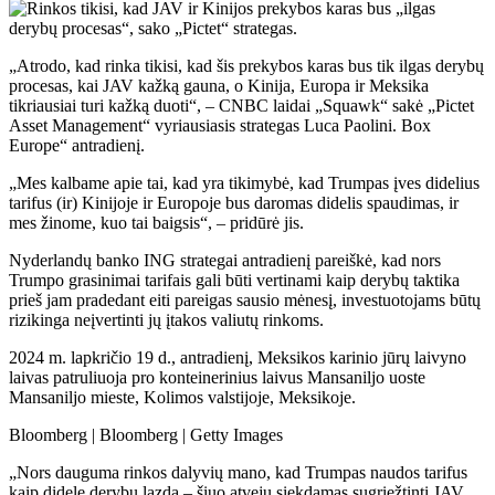
„Atrodo, kad rinka tikisi, kad šis prekybos karas bus tik ilgas derybų
procesas, kai JAV kažką gauna, o Kinija, Europa ir Meksika
tikriausiai turi kažką duoti“, – CNBC laidai „Squawk“ sakė „Pictet
Asset Management“ vyriausiasis strategas Luca Paolini. Box
Europe“ antradienį.
„Mes kalbame apie tai, kad yra tikimybė, kad Trumpas įves didelius
tarifus (ir) Kinijoje ir Europoje bus daromas didelis spaudimas, ir
mes žinome, kuo tai baigsis“, – pridūrė jis.
Nyderlandų banko ING strategai antradienį pareiškė, kad nors
Trumpo grasinimai tarifais gali būti vertinami kaip derybų taktika
prieš jam pradedant eiti pareigas sausio mėnesį, investuotojams būtų
rizikinga neįvertinti jų įtakos valiutų rinkoms.
2024 m. lapkričio 19 d., antradienį, Meksikos karinio jūrų laivyno
laivas patruliuoja pro konteinerinius laivus Mansaniljo uoste
Mansaniljo mieste, Kolimos valstijoje, Meksikoje.
Bloomberg | Bloomberg | Getty Images
„Nors dauguma rinkos dalyvių mano, kad Trumpas naudos tarifus
kaip didelę derybų lazdą – šiuo atveju siekdamas sugriežtinti JAV