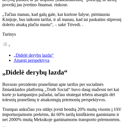
poveikį jau įvertino finansai. rinkose.
„Tačiau manau, kad galų gale, kai kuriose šalyse, pirmiausia
Kinijoje, bus taikomi tarifai, ir aš manau, kad tai paskatins stipresnį
dolerio atsaką plačiu mastu“, – sakė Trivedi. .
Turinys
„Didelė derybų lazda“
Atsargi perspektyva
„Didelė derybų lazda“
Buvusio prezidento pranešimai apie tarifus per socialinės
žiniasklaidos platformą „Truth Social“ buvo daug mažesni nei kai
kurie jo kampanijos pažadai, tačiau strategai tebėra atsargūs dėl
tolesnių pranešimų ir atsakomųjų priemonių perspektyvos.
Trumpas anksčiau yra siūlęs įvesti bendrą 20% muitą visoms į JAV
importuojamoms prekėms, iki 60% tarifą kiniškiems gaminiams ir
net 2000% muitą Meksikoje gaminamoms transporto priemonėms.