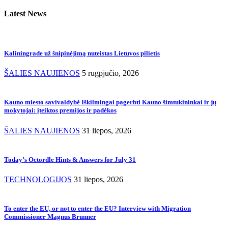
Latest News
Kaliningrade už šnipinėjimą nuteistas Lietuvos pilietis
ŠALIES NAUJIENOS
5 rugpjūčio, 2026
Kauno miesto savivaldybė Iškilmingai pagerbti Kauno šimtukininkai ir jų
mokytojai: įteiktos premijos ir padėkos
ŠALIES NAUJIENOS
31 liepos, 2026
Today’s Octordle Hints & Answers for July 31
TECHNOLOGIJOS
31 liepos, 2026
To enter the EU, or not to enter the EU? Interview with Migration
Commissioner Magnus Brunner