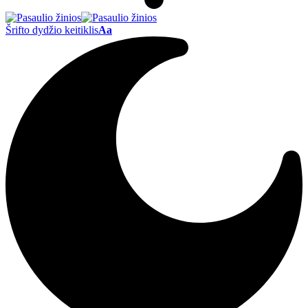
Šrifto dydžio keitiklis
Aa