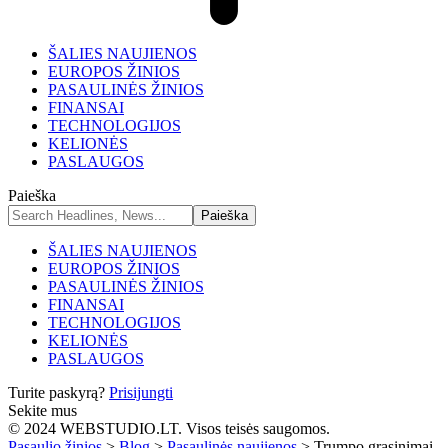
ŠALIES NAUJIENOS
EUROPOS ŽINIOS
PASAULINĖS ŽINIOS
FINANSAI
TECHNOLOGIJOS
KELIONĖS
PASLAUGOS
Paieška
ŠALIES NAUJIENOS
EUROPOS ŽINIOS
PASAULINĖS ŽINIOS
FINANSAI
TECHNOLOGIJOS
KELIONĖS
PASLAUGOS
Turite paskyrą?
Prisijungti
Sekite mus
© 2024 WEBSTUDIO.LT. Visos teisės saugomos.
Pasaulio žinios
>
Blog
>
Pasaulinės naujienos
>
Trumpo grasinimai