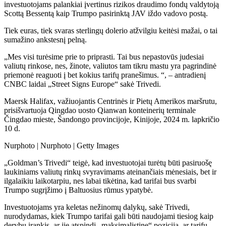
investuotojams palankiai įvertinus rizikos draudimo fondų valdytoją
Scottą Bessentą kaip Trumpo pasirinktą JAV iždo vadovo postą.
Tiek euras, tiek svaras sterlingų dolerio atžvilgiu keitėsi mažai, o tai
sumažino ankstesnį pelną.
„Mes visi turėsime prie to priprasti. Tai bus nepastovūs judesiai
valiutų rinkose, nes, žinote, valiutos tam tikru mastu yra pagrindinė
priemonė reaguoti į bet kokius tarifų pranešimus. “, – antradienį
CNBC laidai „Street Signs Europe“ sakė Trivedi.
Maersk Halifax, važiuojantis Centrinės ir Pietų Amerikos maršrutu,
prisišvartuoja Qingdao uosto Qianwan konteinerių terminale
Čingdao mieste, Šandongo provincijoje, Kinijoje, 2024 m. lapkričio
10 d.
Nurphoto | Nurphoto | Getty Images
„Goldman’s Trivedi“ teigė, kad investuotojai turėtų būti pasiruošę
laukiniams valiutų rinkų svyravimams ateinančiais mėnesiais, bet ir
ilgalaikiu laikotarpiu, nes labai tikėtina, kad tarifai bus svarbi
Trumpo sugrįžimo į Baltuosius rūmus ypatybė.
Investuotojams yra keletas nežinomų dalykų, sakė Trivedi,
nurodydamas, kiek Trumpo tarifai gali būti naudojami tiesiog kaip
derybų įrankis, ar jie atspindi „maksimalistinę“ poziciją, ar tarifų