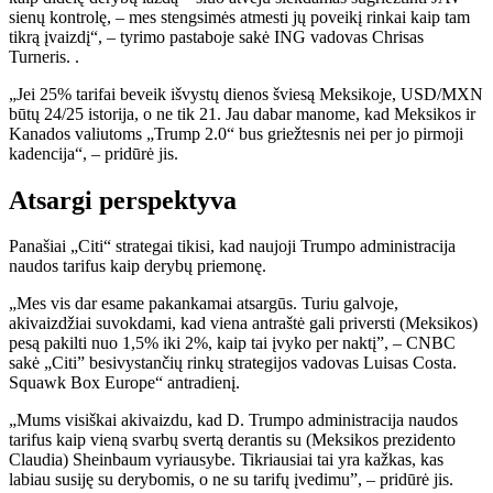
sienų kontrolę, – mes stengsimės atmesti jų poveikį rinkai kaip tam
tikrą įvaizdį“, – tyrimo pastaboje sakė ING vadovas Chrisas
Turneris. .
„Jei 25% tarifai beveik išvystų dienos šviesą Meksikoje, USD/MXN
būtų 24/25 istorija, o ne tik 21. Jau dabar manome, kad Meksikos ir
Kanados valiutoms „Trump 2.0“ bus griežtesnis nei per jo pirmoji
kadencija“, – pridūrė jis.
Atsargi perspektyva
Panašiai „Citi“ strategai tikisi, kad naujoji Trumpo administracija
naudos tarifus kaip derybų priemonę.
„Mes vis dar esame pakankamai atsargūs. Turiu galvoje,
akivaizdžiai suvokdami, kad viena antraštė gali priversti (Meksikos)
pesą pakilti nuo 1,5% iki 2%, kaip tai įvyko per naktį”, – CNBC
sakė „Citi” besivystančių rinkų strategijos vadovas Luisas Costa.
Squawk Box Europe“ antradienį.
„Mums visiškai akivaizdu, kad D. Trumpo administracija naudos
tarifus kaip vieną svarbų svertą derantis su (Meksikos prezidento
Claudia) Sheinbaum vyriausybe. Tikriausiai tai yra kažkas, kas
labiau susiję su derybomis, o ne su tarifų įvedimu”, – pridūrė jis.