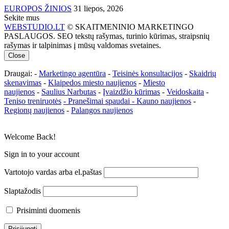
EUROPOS ŽINIOS
31 liepos, 2026
Sekite mus
WEBSTUDIO.LT
© SKAITMENINIO MARKETINGO
PASLAUGOS. SEO tekstų rašymas, turinio kūrimas, straipsnių
rašymas ir talpinimas į mūsų valdomas svetaines.
Close
Draugai: -
Marketingo agentūra
-
Teisinės konsultacijos
-
Skaidrių
skenavimas
-
Klaipedos miesto naujienos
-
Miesto
naujienos
-
Saulius Narbutas
-
Įvaizdžio kūrimas
-
Veidoskaita
-
Teniso treniruotės
- Pranešimai spaudai -
Kauno naujienos
-
Regionų naujienos
-
Palangos naujienos
Welcome Back!
Sign in to your account
Vartotojo vardas arba el.paštas
Slaptažodis
Prisiminti duomenis