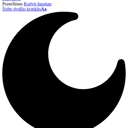
Pranešimas
Rodyti daugiau
Šrifto dydžio keitiklis
Aa