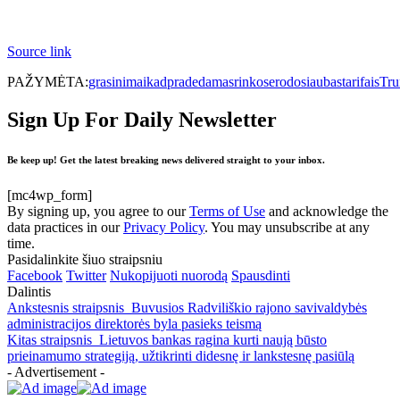
Source link
PAŽYMĖTA:
grasinimai
kad
pradedamas
rinkose
rodo
siaubas
tarifais
Tr
Sign Up For Daily Newsletter
Be keep up! Get the latest breaking news delivered straight to your inbox.
[mc4wp_form]
By signing up, you agree to our
Terms of Use
and acknowledge the
data practices in our
Privacy Policy
. You may unsubscribe at any
time.
Pasidalinkite šiuo straipsniu
Facebook
Twitter
Nukopijuoti nuorodą
Spausdinti
Dalintis
Ankstesnis straipsnis
Buvusios Radviliškio rajono savivaldybės
administracijos direktorės byla pasieks teismą
Kitas straipsnis
Lietuvos bankas ragina kurti naują būsto
prieinamumo strategiją, užtikrinti didesnę ir lankstesnę pasiūlą
- Advertisement -