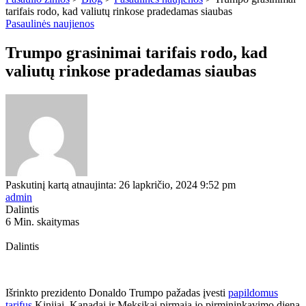
tarifais rodo, kad valiutų rinkose pradedamas siaubas
Pasaulinės naujienos
Trumpo grasinimai tarifais rodo, kad
valiutų rinkose pradedamas siaubas
Paskutinį kartą atnaujinta: 26 lapkričio, 2024 9:52 pm
admin
Dalintis
6 Min. skaitymas
Dalintis
Išrinkto prezidento Donaldo Trumpo pažadas įvesti
papildomus
tarifus
Kinijai, Kanadai ir Meksikai pirmąją jo pirmininkavimo dieną