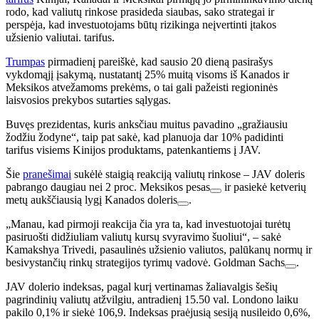
rodo, kad valiutų rinkose prasideda siaubas, sako strategai ir
perspėja, kad investuotojams būtų rizikinga neįvertinti įtakos
užsienio valiutai. tarifus.
Trumpas
pirmadienį pareiškė, kad sausio 20 dieną pasirašys
vykdomąjį įsakymą, nustatantį 25% muitą visoms iš Kanados ir
Meksikos atvežamoms prekėms, o tai gali pažeisti regioninės
laisvosios prekybos sutarties sąlygas.
Buvęs prezidentas, kuris anksčiau muitus pavadino „gražiausiu
žodžiu žodyne“, taip pat sakė, kad planuoja dar 10% padidinti
tarifus visiems Kinijos produktams, patenkantiems į JAV.
Šie
pranešimai
sukėlė staigią reakciją valiutų rinkose – JAV doleris
pabrango daugiau nei 2 proc.
Meksikos pesas
ir pasiekė ketverių
metų aukščiausią lygį
Kanados doleris
.
„Manau, kad pirmoji reakcija čia yra ta, kad investuotojai turėtų
pasiruošti didžiuliam valiutų kursų svyravimo šuoliui“, – sakė
Kamakshya Trivedi, pasaulinės užsienio valiutos, palūkanų normų ir
besivystančių rinkų strategijos tyrimų vadovė.
Goldman Sachs
.
JAV dolerio indeksas, pagal kurį vertinamas žaliavalgis šešių
pagrindinių valiutų atžvilgiu, antradienį 15.50 val. Londono laiku
pakilo 0,1% ir siekė 106,9. Indeksas praėjusią sesiją nusileido 0,6%,