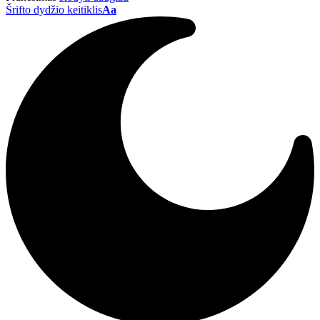
Šrifto dydžio keitiklis
Aa