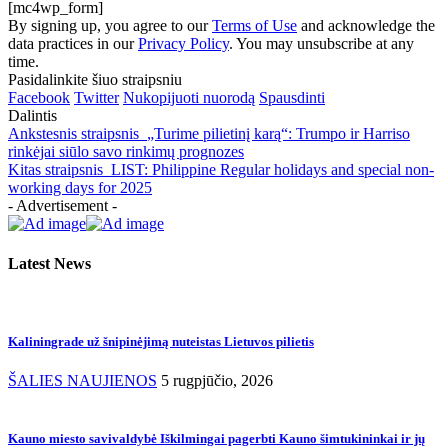
[mc4wp_form]
By signing up, you agree to our
Terms of Use
and acknowledge the
data practices in our
Privacy Policy
. You may unsubscribe at any
time.
Pasidalinkite šiuo straipsniu
Facebook
Twitter
Nukopijuoti nuorodą
Spausdinti
Dalintis
Ankstesnis straipsnis
„Turime pilietinį karą“: Trumpo ir Harriso
rinkėjai siūlo savo rinkimų prognozes
Kitas straipsnis
LIST: Philippine Regular holidays and special non-
working days for 2025
- Advertisement -
Latest News
Kaliningrade už šnipinėjimą nuteistas Lietuvos pilietis
ŠALIES NAUJIENOS
5 rugpjūčio, 2026
Kauno miesto savivaldybė Iškilmingai pagerbti Kauno šimtukininkai ir jų