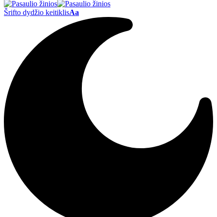
Šrifto dydžio keitiklis
Aa