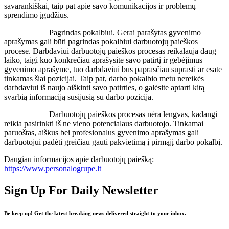
savarankiškai, taip pat apie savo komunikacijos ir problemų
sprendimo įgūdžius.
Pagrindas pokalbiui. Gerai parašytas gyvenimo
aprašymas gali būti pagrindas pokalbiui darbuotojų paieškos
procese. Darbdaviui darbuotojų paieškos procesas reikalauja daug
laiko, taigi kuo konkrečiau aprašysite savo patirtį ir gebėjimus
gyvenimo aprašyme, tuo darbdaviui bus paprasčiau suprasti ar esate
tinkamas šiai pozicijai. Taip pat, darbo pokalbio metu nereikės
darbdaviui iš naujo aiškinti savo patirties, o galėsite aptarti kitą
svarbią informaciją susijusią su darbo pozicija.
Darbuotojų paieškos procesas nėra lengvas, kadangi
reikia pasirinkti iš ne vieno potencialaus darbuotojo. Tinkamai
paruoštas, aiškus bei profesionalus gyvenimo aprašymas gali
darbuotojui padėti greičiau gauti pakvietimą į pirmąjį darbo pokalbį.
Daugiau informacijos apie darbuotojų paiešką:
https://www.personalogrupe.lt
Sign Up For Daily Newsletter
Be keep up! Get the latest breaking news delivered straight to your inbox.