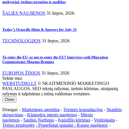
mokytojai: įteiktos premijos ir padėkos
ŠALIES NAUJIENOS
31 liepos, 2026
Today’s Octordle Hints & Answers for July 31
TECHNOLOGIJOS
31 liepos, 2026
To enter the EU, or not to enter the EU? Interview with Migration
Commissioner Magnus Brunner
EUROPOS ŽINIOS
31 liepos, 2026
Sekite mus
WEBSTUDIO.LT
© SKAITMENINIO MARKETINGO
PASLAUGOS. SEO tekstų rašymas, turinio kūrimas, straipsnių
rašymas ir talpinimas į mūsų valdomas svetaines.
Close
Draugai: -
Marketingo agentūra
-
Teisinės konsultacijos
-
Skaidrių
skenavimas
-
Klaipedos miesto naujienos
-
Miesto
naujienos
-
Saulius Narbutas
-
Įvaizdžio kūrimas
-
Veidoskaita
-
Teniso treniruotės
- Pranešimai spaudai -
Kauno naujienos
-