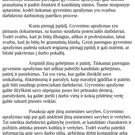
pranašumą ir padėti išsiskirti iš kandidatų minios. Šiame straipsnyje
aptarsime, kodėl tinkamas gyvenimo aprašymas yra svarbus
darbdaviui darbuotojų paieškos procese.
Kuria pirmąjį įspūdį. Gyvenimo aprašymas yra
pirmasis dokumentas, su kuriuo susiduria potencialūs darbdaviai.
Todėl svarbu, kad jis būtų išbaigtas, aiškus ir profesionalus, labai
svarbu, kad jis būtų be gramatinių klaidų. Gerai parengtas gyvenimo
aprašymas padeda sukurti teigiamą pirmąjį įspūdį ir gali nulemti, ar
būsite pakviestas į darbo pokalbį.
Atspindi jūsų gebėjimus ir patirtį. Tinkamai parengtas
gyvenimo aprašymas turi aiškiai pabrėžti kandidato gebėjimus,
patirtį ir pasiekimus. Tai yra vieta, kur galite išreikšti savo
unikalumą, išskirtinumą ir parodyti, kaip nurodyti įgūdžiai ir patirtis
gali būti naudingi potencialiam darbdaviui. Gyvenimo aprašyme
galite išryškinti savo stipriąsias puses bei pritraukti dėmesį,
parodydami, ką galite įnešti į darbo vietą ir kokią pridėtinę vertę
galite sukurti įmonės veiklai.
Pasakoja apie jūsų asmenines savybes. Gyvenimo
aprašymas taip pat gali atskleisti jūsų asmenines savybes ir vertybes.
Tai suteikia darbdaviui galimybę įvertinti, ar kandidato charakteris ir
požiūris atitinka įmonės kultūrą ir vertybes. Todėl svarbu pateikti
informaciją apie savo darbo stilių, gebėjimą dirbti komandoje arba