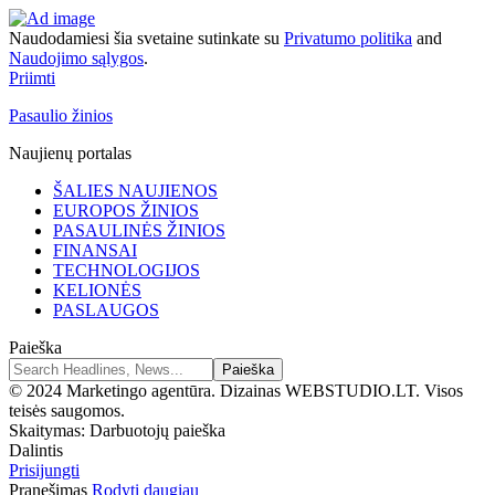
Naudodamiesi šia svetaine sutinkate su
Privatumo politika
and
Naudojimo sąlygos
.
Priimti
Pasaulio žinios
Naujienų portalas
ŠALIES NAUJIENOS
EUROPOS ŽINIOS
PASAULINĖS ŽINIOS
FINANSAI
TECHNOLOGIJOS
KELIONĖS
PASLAUGOS
Paieška
© 2024 Marketingo agentūra. Dizainas WEBSTUDIO.LT. Visos
teisės saugomos.
Skaitymas:
Darbuotojų paieška
Dalintis
Prisijungti
Pranešimas
Rodyti daugiau