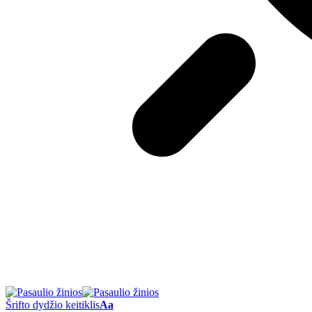
Šrifto dydžio keitiklis
Aa