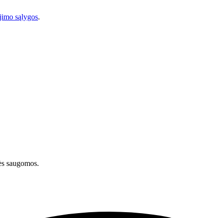
imo sąlygos
.
ės saugomos.