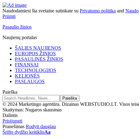
Naudodamiesi šia svetaine sutinkate su
Privatumo politika
and
Naudoj
Priimti
Pasaulio žinios
Naujienų portalas
ŠALIES NAUJIENOS
EUROPOS ŽINIOS
PASAULINĖS ŽINIOS
FINANSAI
TECHNOLOGIJOS
KELIONĖS
PASLAUGOS
Paieška
© 2024 Marketingo agentūra. Dizainas WEBSTUDIO.LT. Visos teis
Skaitymas:
Nugaros skausmas
Dalintis
Prisijungti
Pranešimas
Rodyti daugiau
Šrifto dydžio keitiklis
Aa