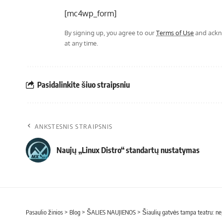
[mc4wp_form]
By signing up, you agree to our
Terms of Use
and ackno
at any time.
Pasidalinkite šiuo straipsniu
ANKSTESNIS STRAIPSNIS
Naujų „Linux Distro“ standartų nustatymas
Pasaulio žinios
>
Blog
>
ŠALIES NAUJIENOS
>
Šiaulių gatvės tampa teatru: 