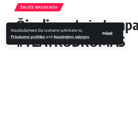
ŠALIES NAUJIENOS
Šiaulių gatvės tampa 
Naudodamiesi šia svetaine sutinkate su
Priimti
#TEATRODROMAS
Privatumo politika
and
Naudojimo sąlygos
.
admin
Paskutinį kartą atnaujinta: 25 gegužės, 2024 7:35 am