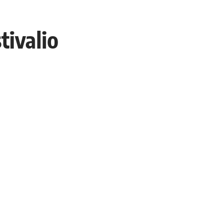
tivalio
2 Min. skaitymas
Dalintis