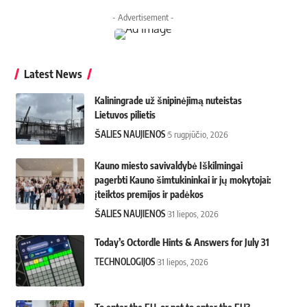
- Advertisement -
Latest News
Kaliningrade už šnipinėjimą nuteistas
Lietuvos pilietis
ŠALIES NAUJIENOS
5 rugpjūčio, 2026
Kauno miesto savivaldybė Iškilmingai
pagerbti Kauno šimtukininkai ir jų mokytojai:
įteiktos premijos ir padėkos
ŠALIES NAUJIENOS
31 liepos, 2026
Today’s Octordle Hints & Answers for July 31
TECHNOLOGIJOS
31 liepos, 2026