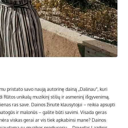
mu pristato savo naują autorinę dainą „Dalinau“, kuri
di Rūtos unikalų muzikinį stilių ir asmeninį išgyvenimą.
ienas ras save. Dainos žinutė klausytojui – reikia apsupti
atogūs ir malonūs – galite būti savimi. Visada geras
nėra viskas gerai ar vis tiek apkabinsi mane? Dainos
rbiaudama su muzikos prodiuseriu – Dovydas Lazdinis.