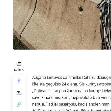
Dalintis
Auganti Lietuvos dainininkė Rūta su džiaugs
išleista gegužės 24 dieną. Šis kūrinys atspin
„Dalinau“ – tai pop žanro daina kurioje kiekv
save žmonėmis, kurių neprivalote būti vien p
nebūsi. Tad jei pasakysiu, kad šiandien man 
žodžius ir muziką kūrė pati Rūta, bendrada