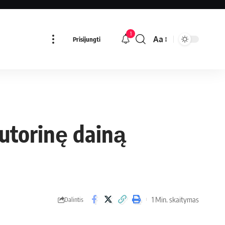
1
Aa
Prisijungti
autorinę dainą
1 Min. skaitymas
Dalintis