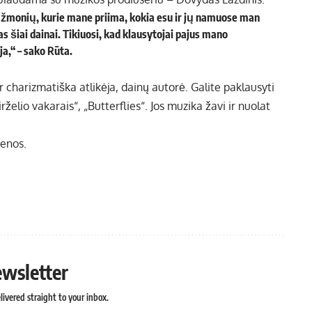
a žmonių, kurie mane priima, kokia esu ir jų namuose man
s šiai dainai. Tikiuosi, kad klausytojai pajus mano
ja,“ – sako Rūta.
r charizmatiška atlikėja, dainų autorė. Galite paklausyti
rželio vakarais“, „Butterflies“. Jos muzika žavi ir nuolat
ienos
.
ewsletter
ivered straight to your inbox.