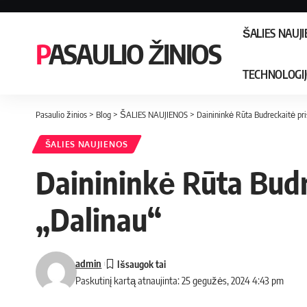
ŠALIES NAUJ
PASAULIO ŽINIOS
TECHNOLOGI
Pasaulio žinios
>
Blog
>
ŠALIES NAUJIENOS
>
Dainininkė Rūta Budreckaitė pri
ŠALIES NAUJIENOS
Dainininkė Rūta Budr
„Dalinau“
admin
Paskutinį kartą atnaujinta: 25 gegužės, 2024 4:43 pm