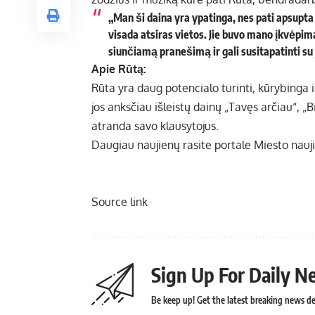
„Man ši daina yra ypatinga, nes pati apsupt
visada atsiras vietos. Jie buvo mano įkvėpima
siunčiamą pranešimą ir gali susitapatinti su 
Apie Rūtą:
Rūta yra daug potencialo turinti, kūrybinga i
jos anksčiau išleistų dainų „Tavęs arčiau“, „Bi
atranda savo klausytojus.
Daugiau naujienų rasite portale
Miesto nauj
Source link
Sign Up For Daily N
Be keep up! Get the latest breaking news del