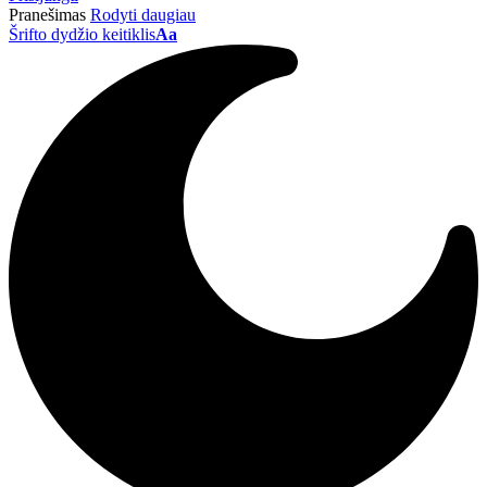
Pranešimas
Rodyti daugiau
Šrifto dydžio keitiklis
Aa