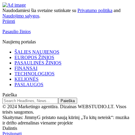
Naudodamiesi šia svetaine sutinkate su
Privatumo politika
and
Naudojimo sąlygos
.
Priimti
Pasaulio žinios
Naujienų portalas
ŠALIES NAUJIENOS
EUROPOS ŽINIOS
PASAULINĖS ŽINIOS
FINANSAI
TECHNOLOGIJOS
KELIONĖS
PASLAUGOS
Paieška
© 2024 Marketingo agentūra. Dizainas WEBSTUDIO.LT. Visos
teisės saugomos.
Skaitymas:
JimmyG pristato naują kūrinį „Tu kitų neteisk“: muzika
ir drifto adrenalinas viename projekte
Dalintis
Prisijungti