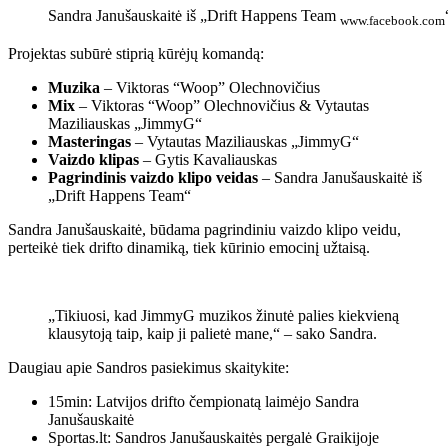
Sandra Janušauskaitė iš „Drift Happens Team
www.facebook.com
Projektas subūrė stiprią kūrėjų komandą:
Muzika
– Viktoras “Woop” Olechnovičius
Mix
– Viktoras “Woop” Olechnovičius & Vytautas
Maziliauskas „JimmyG“
Masteringas
– Vytautas Maziliauskas „JimmyG“
Vaizdo klipas
– Gytis Kavaliauskas
Pagrindinis vaizdo klipo veidas
– Sandra Janušauskaitė iš
„Drift Happens Team“
Sandra Janušauskaitė, būdama pagrindiniu vaizdo klipo veidu,
perteikė tiek drifto dinamiką, tiek kūrinio emocinį užtaisą.
„Tikiuosi, kad JimmyG muzikos žinutė palies kiekvieną
klausytoją taip, kaip ji palietė mane,“ – sako Sandra.
Daugiau apie Sandros pasiekimus skaitykite:
15min: Latvijos drifto čempionatą laimėjo Sandra
Janušauskaitė
Sportas.lt: Sandros Janušauskaitės pergalė Graikijoje