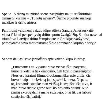
Spalio 15 dieną muzikinė scena pasipildys nauju ir išskirtiniu
JimmyG kūriniu – „Tu kitų neteisk“. Šiame projekte susilieja
muzikos ir drifto aistros.
Pagrindinį vaidmenį vaizdo klipe atlieka Sandra Janušauskaitė,
viena iš labai perspektyvių drifto sporto žvaigždžių. Sandra neseniai
triumfavo Latvijos drifto čempionate ir Graikijos varžybose,
parodydama savo meistriškumą šioje adrenalino kupinoje srityje.
Sandra dalijasi savo įspūdžiais apie vaizdo klipo kūrimą:
„Filmavimas su Vytautu buvo vienas iš tų patyrimų,
kurie reikalauja tiek emocinio, tiek fizinio pasirengimo.
Nors esu įpratusi filmuoti dokumentiką apie driftą, čia
buvo kitaip – kiekvieną judesį sekė kamera. Nepaisant
to, komanda suteikė man visišką laisvę išreikšti save, ir
man buvo didelė garbė būti šio projekto dalimi. Nuo
pirmų akordų daina mane sužavėjo, o tai tik dar labiau
sustiprino šią patirtį.“