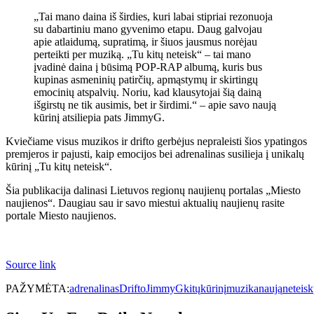
„Tai mano daina iš širdies, kuri labai stipriai rezonuoja
su dabartiniu mano gyvenimo etapu. Daug galvojau
apie atlaidumą, supratimą, ir šiuos jausmus norėjau
perteikti per muziką. „Tu kitų neteisk“ – tai mano
įvadinė daina į būsimą POP-RAP albumą, kuris bus
kupinas asmeninių patirčių, apmąstymų ir skirtingų
emocinių atspalvių. Noriu, kad klausytojai šią dainą
išgirstų ne tik ausimis, bet ir širdimi.“ – apie savo naują
kūrinį atsiliepia pats JimmyG.
Kviečiame visus muzikos ir drifto gerbėjus nepraleisti šios ypatingos
premjeros ir pajusti, kaip emocijos bei adrenalinas susilieja į unikalų
kūrinį „Tu kitų neteisk“.
Šia publikacija dalinasi Lietuvos regionų naujienų portalas „Miesto
naujienos“. Daugiau sau ir savo miestui aktualių naujienų rasite
portale Miesto naujienos.
Source link
PAŽYMĖTA:
adrenalinas
Drifto
JimmyG
kitų
kūrinį
muzika
naują
neteisk