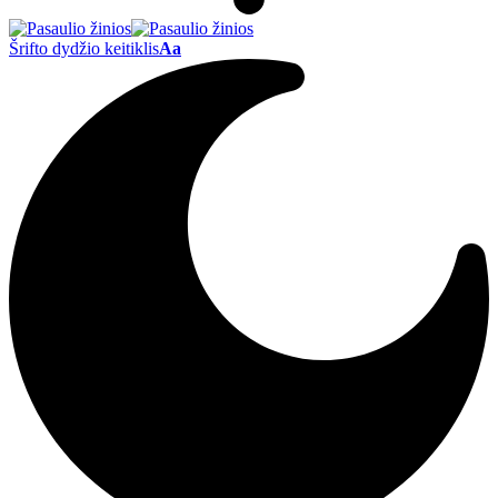
Šrifto dydžio keitiklis
Aa