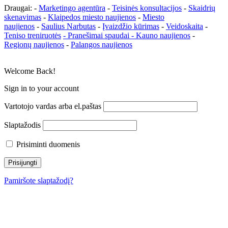
Draugai: -
Marketingo agentūra
-
Teisinės konsultacijos
-
Skaidrių
skenavimas
-
Klaipedos miesto naujienos
-
Miesto
naujienos
-
Saulius Narbutas
-
Įvaizdžio kūrimas
-
Veidoskaita
-
Teniso treniruotės
- Pranešimai spaudai -
Kauno naujienos
-
Regionų naujienos
-
Palangos naujienos
Welcome Back!
Sign in to your account
Vartotojo vardas arba el.paštas
Slaptažodis
Prisiminti duomenis
Pamiršote slaptažodį?