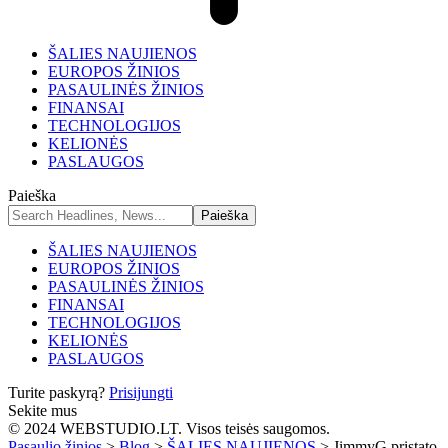
ŠALIES NAUJIENOS
EUROPOS ŽINIOS
PASAULINĖS ŽINIOS
FINANSAI
TECHNOLOGIJOS
KELIONĖS
PASLAUGOS
Paieška
ŠALIES NAUJIENOS
EUROPOS ŽINIOS
PASAULINĖS ŽINIOS
FINANSAI
TECHNOLOGIJOS
KELIONĖS
PASLAUGOS
Turite paskyrą?
Prisijungti
Sekite mus
© 2024 WEBSTUDIO.LT. Visos teisės saugomos.
Pasaulio žinios
>
Blog
>
ŠALIES NAUJIENOS
>
JimmyG pristato