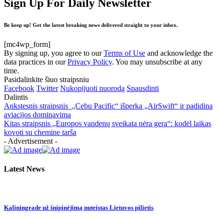
Sign Up For Daily Newsletter
Be keep up! Get the latest breaking news delivered straight to your inbox.
[mc4wp_form]
By signing up, you agree to our
Terms of Use
and acknowledge the
data practices in our
Privacy Policy
. You may unsubscribe at any
time.
Pasidalinkite šiuo straipsniu
Facebook
Twitter
Nukopijuoti nuorodą
Spausdinti
Dalintis
Ankstesnis straipsnis
„Cebu Pacific“ išperka „AirSwift“ ir padidina
aviacijos dominavimą
Kitas straipsnis
„Europos vandenų sveikata nėra gera“: kodėl laikas
kovoti su chemine tarša
- Advertisement -
Latest News
Kaliningrade už šnipinėjimą nuteistas Lietuvos pilietis