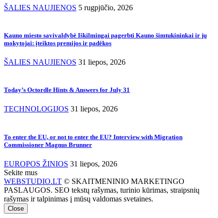
ŠALIES NAUJIENOS
5 rugpjūčio, 2026
Kauno miesto savivaldybė Iškilmingai pagerbti Kauno šimtukininkai ir jų
mokytojai: įteiktos premijos ir padėkos
ŠALIES NAUJIENOS
31 liepos, 2026
Today’s Octordle Hints & Answers for July 31
TECHNOLOGIJOS
31 liepos, 2026
To enter the EU, or not to enter the EU? Interview with Migration
Commissioner Magnus Brunner
EUROPOS ŽINIOS
31 liepos, 2026
Sekite mus
WEBSTUDIO.LT
© SKAITMENINIO MARKETINGO
PASLAUGOS. SEO tekstų rašymas, turinio kūrimas, straipsnių
rašymas ir talpinimas į mūsų valdomas svetaines.
Close