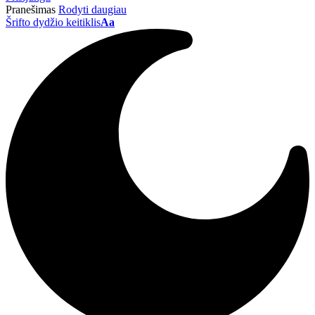
Pranešimas
Rodyti daugiau
Šrifto dydžio keitiklis
Aa