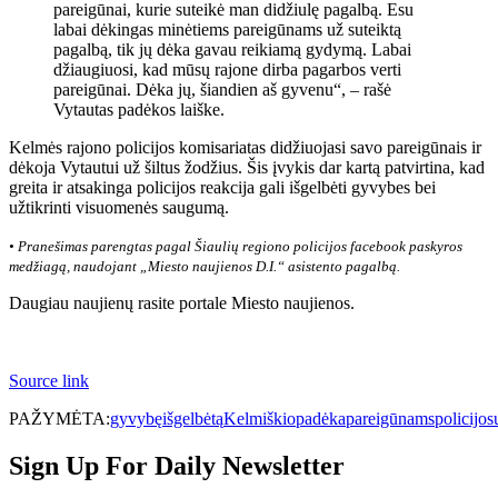
pareigūnai, kurie suteikė man didžiulę pagalbą. Esu
labai dėkingas minėtiems pareigūnams už suteiktą
pagalbą, tik jų dėka gavau reikiamą gydymą. Labai
džiaugiuosi, kad mūsų rajone dirba pagarbos verti
pareigūnai. Dėka jų, šiandien aš gyvenu“, – rašė
Vytautas padėkos laiške.
Kelmės rajono policijos komisariatas didžiuojasi savo pareigūnais ir
dėkoja Vytautui už šiltus žodžius. Šis įvykis dar kartą patvirtina, kad
greita ir atsakinga policijos reakcija gali išgelbėti gyvybes bei
užtikrinti visuomenės saugumą.
• Pranešimas parengtas pagal Šiaulių regiono policijos facebook paskyros
medžiagą, naudojant „Miesto naujienos D.I.“ asistento pagalbą.
Daugiau naujienų rasite portale Miesto naujienos.
Source link
PAŽYMĖTA:
gyvybę
išgelbėtą
Kelmiškio
padėka
pareigūnams
policijos
Sign Up For Daily Newsletter