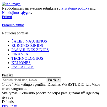
Naudodamiesi šia svetaine sutinkate su
Privatumo politika
and
Naudojimo sąlygos
.
Priimti
Pasaulio žinios
Naujienų portalas
ŠALIES NAUJIENOS
EUROPOS ŽINIOS
PASAULINĖS ŽINIOS
FINANSAI
TECHNOLOGIJOS
KELIONĖS
PASLAUGOS
Paieška
© 2024 Marketingo agentūra. Dizainas WEBSTUDIO.LT. Visos
teisės saugomos.
Skaitymas:
Kelmiškio padėka policijos pareigūnams už išgelbėtą
gyvybę
Dalintis
Prisijungti