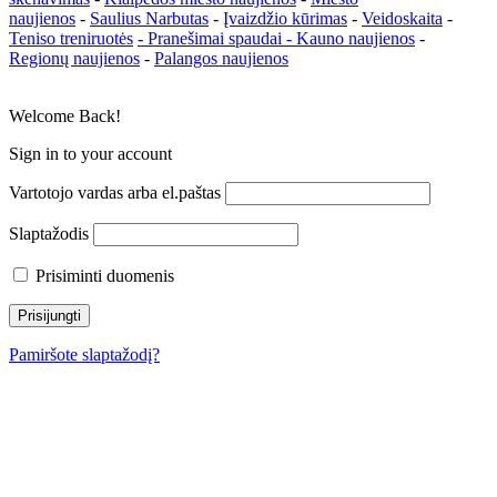
naujienos
-
Saulius Narbutas
-
Įvaizdžio kūrimas
-
Veidoskaita
-
Teniso treniruotės
- Pranešimai spaudai -
Kauno naujienos
-
Regionų naujienos
-
Palangos naujienos
Welcome Back!
Sign in to your account
Vartotojo vardas arba el.paštas
Slaptažodis
Prisiminti duomenis
Pamiršote slaptažodį?