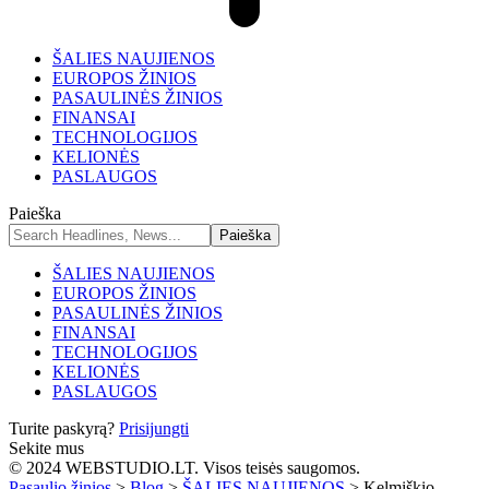
ŠALIES NAUJIENOS
EUROPOS ŽINIOS
PASAULINĖS ŽINIOS
FINANSAI
TECHNOLOGIJOS
KELIONĖS
PASLAUGOS
Paieška
ŠALIES NAUJIENOS
EUROPOS ŽINIOS
PASAULINĖS ŽINIOS
FINANSAI
TECHNOLOGIJOS
KELIONĖS
PASLAUGOS
Turite paskyrą?
Prisijungti
Sekite mus
© 2024 WEBSTUDIO.LT. Visos teisės saugomos.
Pasaulio žinios
>
Blog
>
ŠALIES NAUJIENOS
>
Kelmiškio