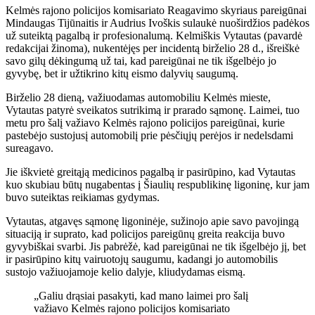
Kelmės rajono policijos komisariato Reagavimo skyriaus pareigūnai
Mindaugas Tijūnaitis ir Audrius Ivoškis sulaukė nuoširdžios padėkos
už suteiktą pagalbą ir profesionalumą. Kelmiškis Vytautas (pavardė
redakcijai žinoma), nukentėjęs per incidentą birželio 28 d., išreiškė
savo gilų dėkingumą už tai, kad pareigūnai ne tik išgelbėjo jo
gyvybę, bet ir užtikrino kitų eismo dalyvių saugumą.
Birželio 28 dieną, važiuodamas automobiliu Kelmės mieste,
Vytautas patyrė sveikatos sutrikimą ir prarado sąmonę. Laimei, tuo
metu pro šalį važiavo Kelmės rajono policijos pareigūnai, kurie
pastebėjo sustojusį automobilį prie pėsčiųjų perėjos ir nedelsdami
sureagavo.
Jie iškvietė greitąją medicinos pagalbą ir pasirūpino, kad Vytautas
kuo skubiau būtų nugabentas į Šiaulių respublikinę ligoninę, kur jam
buvo suteiktas reikiamas gydymas.
Vytautas, atgavęs sąmonę ligoninėje, sužinojo apie savo pavojingą
situaciją ir suprato, kad policijos pareigūnų greita reakcija buvo
gyvybiškai svarbi. Jis pabrėžė, kad pareigūnai ne tik išgelbėjo jį, bet
ir pasirūpino kitų vairuotojų saugumu, kadangi jo automobilis
sustojo važiuojamoje kelio dalyje, kliudydamas eismą.
„Galiu drąsiai pasakyti, kad mano laimei pro šalį
važiavo Kelmės rajono policijos komisariato