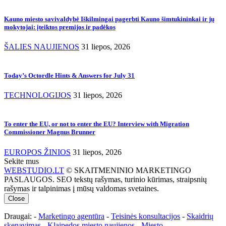
Kauno miesto savivaldybė Iškilmingai pagerbti Kauno šimtukininkai ir jų
mokytojai: įteiktos premijos ir padėkos
ŠALIES NAUJIENOS
31 liepos, 2026
Today’s Octordle Hints & Answers for July 31
TECHNOLOGIJOS
31 liepos, 2026
To enter the EU, or not to enter the EU? Interview with Migration
Commissioner Magnus Brunner
EUROPOS ŽINIOS
31 liepos, 2026
Sekite mus
WEBSTUDIO.LT
© SKAITMENINIO MARKETINGO
PASLAUGOS. SEO tekstų rašymas, turinio kūrimas, straipsnių
rašymas ir talpinimas į mūsų valdomas svetaines.
Close
Draugai: -
Marketingo agentūra
-
Teisinės konsultacijos
-
Skaidrių
skenavimas
-
Klaipedos miesto naujienos
-
Miesto