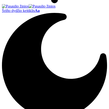
Šrifto dydžio keitiklis
Aa