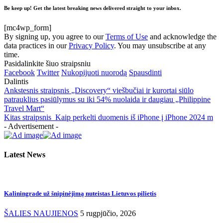
Be keep up! Get the latest breaking news delivered straight to your inbox.
[mc4wp_form]
By signing up, you agree to our
Terms of Use
and acknowledge the
data practices in our
Privacy Policy
. You may unsubscribe at any
time.
Pasidalinkite šiuo straipsniu
Facebook
Twitter
Nukopijuoti nuorodą
Spausdinti
Dalintis
Ankstesnis straipsnis
„Discovery“ viešbučiai ir kurortai siūlo
patrauklius pasiūlymus su iki 54% nuolaida ir daugiau „Philippine
Travel Mart“
Kitas straipsnis
Kaip perkelti duomenis iš iPhone į iPhone 2024 m
- Advertisement -
Latest News
Kaliningrade už šnipinėjimą nuteistas Lietuvos pilietis
ŠALIES NAUJIENOS
5 rugpjūčio, 2026