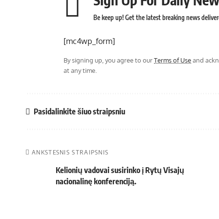
Be keep up! Get the latest breaking news deliver
[mc4wp_form]
By signing up, you agree to our
Terms of Use
and ackno
at any time.
Pasidalinkite šiuo straipsniu
ANKSTESNIS STRAIPSNIS
Kelionių vadovai susirinko į Rytų Visajų
nacionalinę konferenciją.