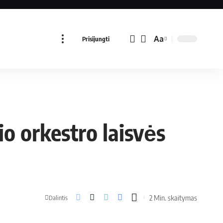
Aa
Prisijungti
io orkestro laisvės
2 Min. skaitymas
Dalintis