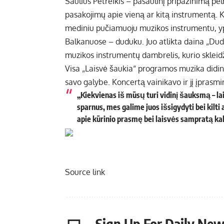
Saulius Petreikis – pasaulinį pripažinimą pe
pasakojimų apie vieną ar kitą instrumentą. K
mediniu pučiamuoju muzikos instrumentu, y
Balkanuose – duduku. Juo atlikta daina „Dud
muzikos instrumentų dambrelis, kurio skleidž
Visa „Laisvė šaukia“ programos muzika didin
savo galybe. Koncertą vainikavo ir jį įprasm
„Kiekvienas iš mūsų turi vidinį šauksmą – lai
sparnus, mes galime juos išsigydyti bei kilti a
apie kūrinio prasmę bei laisvės sampratą kal
Source link
Sign Up For Daily New