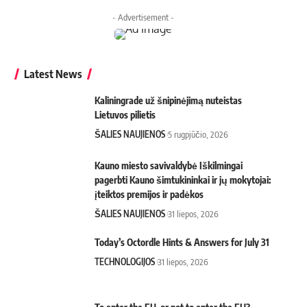
- Advertisement -
Latest News
Kaliningrade už šnipinėjimą nuteistas
Lietuvos pilietis
ŠALIES NAUJIENOS
5 rugpjūčio, 2026
Kauno miesto savivaldybė Iškilmingai
pagerbti Kauno šimtukininkai ir jų mokytojai:
įteiktos premijos ir padėkos
ŠALIES NAUJIENOS
31 liepos, 2026
Today’s Octordle Hints & Answers for July 31
TECHNOLOGIJOS
31 liepos, 2026