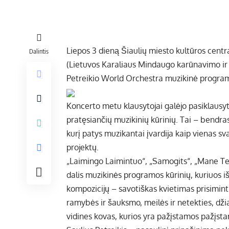
Liepos 3 dieną Šiaulių miesto kultūros centra
Dalintis
(Lietuvos Karaliaus Mindaugo karūnavimo ir 
Petreikio World Orchestra muzikinė progr
Koncerto metu klausytojai galėjo pasiklausyti
pratęsiančių muzikinių kūrinių. Tai – bendras
kurį patys muzikantai įvardija kaip vienas s
projektų.
„Laimingo Laimintuo“, „Samogits“, „Mane Tene
dalis muzikinės programos kūrinių, kuriuos iš
kompozicijų – savotiškas kvietimas prisiminti
ramybės ir šauksmo, meilės ir netekties, dži
vidines kovas, kurios yra pažįstamos pažįst