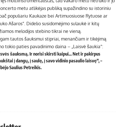
lnęs multiinstrumentalistas, tad vakaro metu netrūko ir jo
oncerto metu atlikėjas publiką supažindino su istoriniu
pač populiariu Kaukaze bei Artimuosiuose Rytuose ar
uko Ašaros“. Didelio susidomėjimo sulaukė ir kitų
iamos melodijos stebino tikrai ne vieną.
gam tautos šauksmui stipriai, menančiam ir tikėjimą
ino tokio paties pavadinimo daina – „Laisvė šaukia“:
svės šauksmą. Ir norisi skirsti kaipui… Net ir pakirpus
ukštai į dangų, į saulę, į savo vidinio pasaulio laisvę“, –
bėjo Saulius Petreikis.
sletter