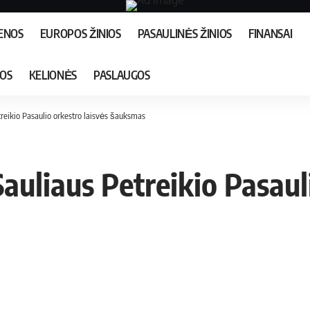
IENOS
EUROPOS ŽINIOS
PASAULINĖS ŽINIOS
FINANSAI
JOS
KELIONĖS
PASLAUGOS
etreikio Pasaulio orkestro laisvės šauksmas
Sauliaus Petreikio Pasaul