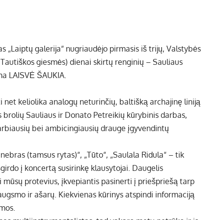
s „Laiptų galerija“ nugriaudėjo pirmasis iš trijų, Valstybės
Tautiškos giesmės) dienai skirtų renginių – Sauliaus
ama LAISVĖ ŠAUKIA.
 net keliolika analogų neturinčių, baltišką archajinę liniją
 brolių Sauliaus ir Donato Petreikių kūrybinis darbas,
varbiausių bei ambicingiausių drauge įgyvendintų
bras (tamsus rytas)“, „Tūto“, „Saulala Ridula“ – tik
girdo į koncertą susirinkę klausytojai. Daugelis
 mūsų protevius, įkvepiantis pasinerti į priešpriešą tarp
augsmo ir ašarų. Kiekvienas kūrinys atspindi informaciją
amos.