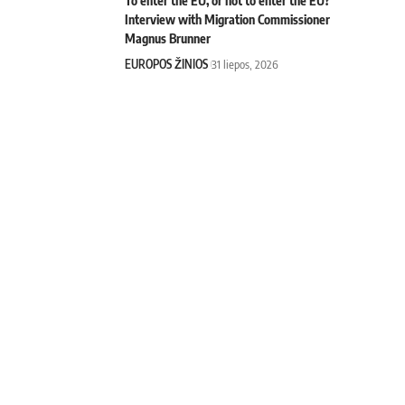
To enter the EU, or not to enter the EU?
Interview with Migration Commissioner
Magnus Brunner
EUROPOS ŽINIOS
31 liepos, 2026