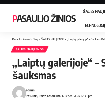
ŠALIES NAUJ
PASAULIO ŽINIOS
TECHNOLOGI
Pasaulio žinios
>
Blog
>
ŠALIES NAUJIENOS
>
„Laiptų galerijoje“ – Sauliaus P
ŠALIES NAUJIENOS
„Laiptų galerijoje“ – 
šauksmas
admin
Paskutinį kartą atnaujinta: 6 liepos, 2024 12:33 pm