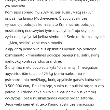
yra nuveikta.
Komisijos sprendimu 2024 m. geriausiu „Metų sekliu“
pripažinta Janina Mockevičienė, Šiaulių apskrities
vyriausiojo policijos komisariato Kriminalinės policijos
nusikaltimų nuosavybei tyrimo valdybos 1-ojo skyriaus
vyriausioji tyrėja. Jai įteikta simbolinė Šerloko Holmso pypkė
– „Metų seklio“ konkurso simbolis.
2-ąją vietą pelnė Vilniaus apskrities vyriausiojo policijos
komisariato kriminalinės policijos pareigūnai, sutriuškinę
narkotikų kontrabandos grandinę.
Šio tyrimo metu buvo sulaikyta 10 asmenų, iš nelegalios
apyvartos išimta apie 295 kg įvairių narkotinių ir
psichotropinių medžiagų, kurių apytikslė gatvės kaina siekia
3 500 000 eurų. Reikšmingo, sunkaus ir puikiai organizuoto
pareigūnų darbo dėka buvo sulaikyti ne tik nusikaltimų
vykdytojai, bet ir nusikalstamos veikos organizatoriai.
3-ioji vieta šiemet atiteko Kauno apskrities vyriausiojo