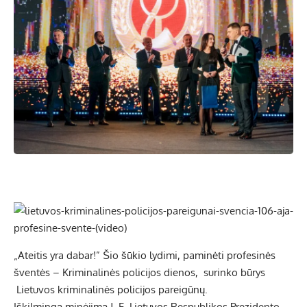
„Ateitis yra dabar!” Šio šūkio lydimi, paminėti profesinės
šventės – Kriminalinės policijos dienos, surinko būrys
Lietuvos kriminalinės policijos pareigūnų.
Iškilmingą minėjimą J. E. Lietuvos Respublikos Prezidento