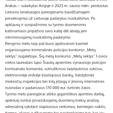
Arakas – sulaikytas Airijoje ir 2023 m. sausio mėn. perduotas
Lietuvos teisėsaugos pareigūnams baudžiamajam
persekiojimui už Lietuvoje padarytus nusikaltimus. Po
apklausų ir susipažinimo su tyrimo duomenimis
kaltinamasis pripažino savo kaltę dėl abiejų jam
inkriminuojamų nusikaltimų padarymo.
Renginio metu taip pat buvo apdovanoti kasmet
organizuojamo kriminalinės policijos konkurso „Metų
seklys“ nugalėtojai. Šių metų konkurso „Metų seklys“ 1-osios
vietos laureatais tapo Šiaulių apskrities vyriausiojo policijos
komisariato komanda, sutriuškinusi tarptautinius sukčius,
elektroninėje erdvėje klastojusius bankų, Valstybinės
mokesčių inspekcijos bei kitų įstaigų ir įmonių internetines
nuorodas ir padariusius 170 000 eur. turtinės žalos.
Tyrimo metu pareigūnai atliko gigantiškos apimties darbą,
apėmusį sunkai įsivaizduojamų duomenų kiekių analizę,
adrenaliną vykdant slaptuosius veiksmus, bemieges naktis,
įtampą, ašaras ir džiaugsmą bei pasitenkinimą tuo, kas jau