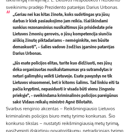
sveikinimu pradėjo Prezidento patarėjas Darius Urbonas.
„Geriau nei kas kitas žinote, koks sudėtingas yra jūsų
darbas ir kiek pasiaukojimo jam reikia. Išaiškindami
sunkius rezonansinius nusikaltimus jūs prisidedate prie
Lietuvos žmonių gerovės, o jūsų kompetencija siunčia
aiškią žinutę piktadariams – nemėginkite, nes būsite
demaskuoti“, – šalies vadovo žodžius įgarsino patarėjas
Darius Urbonas.
„Jūs esate policijos elitas, turite kuo didžiuoti, nes jūsų
dėka organizuotas nusikalstamumas yra sutramdytas ir
neturi galimybių veikti Lietuvoje. Esate pavyzdys ne tik
Lietuvos visuomenei, bet ir kitoms šalims. Tad linkiu eiti ta
pačia kryptimi, nepasiduoti ir visada būti vienu žingsniu
priekyje“, – sveikindama kriminalinės policijos pareigūnus
sakė Vidaus reikalų ministrė Agnė Bilotaitė.
Svarbus renginio akcentas – Reikšmingiausio Lietuvos
kriminalinės policijos biuro metų tyrimo konkursas. Šio
konkurso tikslas – nustatyti reikšmingiausią metų tyrimą,
pasižymintį išskirtiniu novatoriškumu, netradiciniais tyrimo