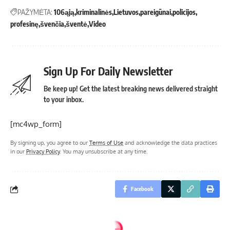
PAŽYMĖTA:
106ąją
kriminalinės
Lietuvos
pareigūnai
policijos
profesinę
švenčia
šventė
Video
Sign Up For Daily Newsletter
Be keep up! Get the latest breaking news delivered straight
to your inbox.
[mc4wp_form]
By signing up, you agree to our
Terms of Use
and acknowledge the data practices
in our
Privacy Policy
. You may unsubscribe at any time.
Facebook