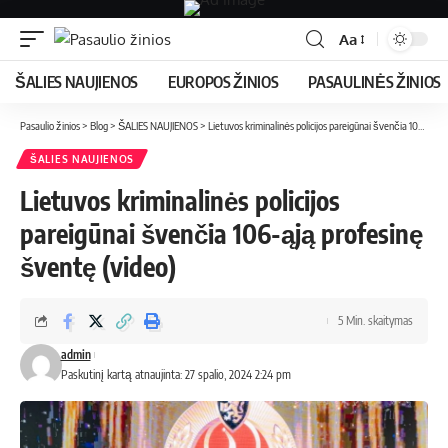
Aa
ŠALIES NAUJIENOS
EUROPOS ŽINIOS
PASAULINĖS ŽINIOS
Pasaulio žinios
>
Blog
>
ŠALIES NAUJIENOS
>
Lietuvos kriminalinės policijos pareigūnai švenčia 106-ąją profesinę šventę (video)
ŠALIES NAUJIENOS
Lietuvos kriminalinės policijos
pareigūnai švenčia 106-ąją profesinę
šventę (video)
5 Min. skaitymas
admin
Paskutinį kartą atnaujinta: 27 spalio, 2024 2:24 pm