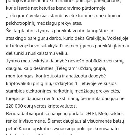
policijos komisariato kriminalinės policijos pareigūnams,
kurie išardė net keturias bendravimo platformoje
„Telegram“ veikusias stambias elektronines narkotinių ir
psichotropinių medžiagų prekyvietes.
Šis tarptautinis tyrimas pareikalavo itin kruopštaus ir
atsakingo pareigūnų darbo, kurio dėka Graikijoje, Vokietijoje
ir Lietuvoje buvo sulaikyta 12 asmenų, jiems pareikšti įtarimai
dėl sunkių nusikalstamų veikų.
Tyrimo metu vykdyta daugybė neviešo pobūdžio veiksmų,
daugiau kaip dešimties „Telegram“ uždarų grupių
monitoringas, kontroliuota ir analizuota daugybė
kriptovaliutų piniginių, uždarytos 4 Lietuvoje veikusios
stambios elektroninės narkotinių medžiagų prekyvietės,
turėjusios daugiau nei 6 tūkst. narių, bei išimta daugiau nei
220 000 eurų vertės kriptovaliutos.
Bendradarbiaujant su naujienų portalu DELFI, Metų seklius
renka ir visuomenė. Šiemet daugiausiai visuomenės balsų
pelnė Kauno apskrities vyriausiojo policijos komisariato