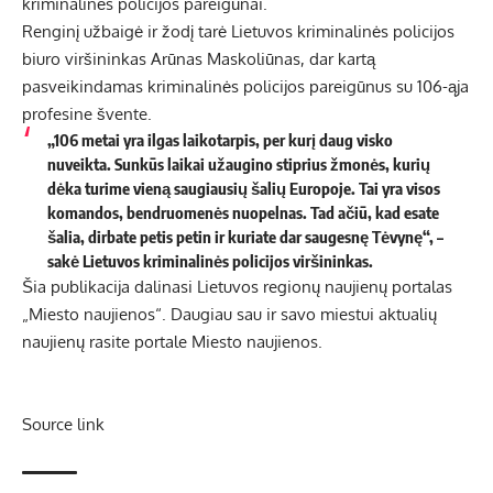
kriminalinės policijos pareigūnai.
Renginį užbaigė ir žodį tarė Lietuvos kriminalinės policijos
biuro viršininkas Arūnas Maskoliūnas, dar kartą
pasveikindamas kriminalinės policijos pareigūnus su 106-ąja
profesine švente.
„106 metai yra ilgas laikotarpis, per kurį daug visko
nuveikta. Sunkūs laikai užaugino stiprius žmonės, kurių
dėka turime vieną saugiausių šalių Europoje. Tai yra visos
komandos, bendruomenės nuopelnas. Tad ačiū, kad esate
šalia, dirbate petis petin ir kuriate dar saugesnę Tėvynę“, –
sakė Lietuvos kriminalinės policijos viršininkas.
Šia publikacija dalinasi Lietuvos regionų naujienų portalas
„Miesto naujienos“. Daugiau sau ir savo miestui aktualių
naujienų rasite portale Miesto naujienos.
Source link