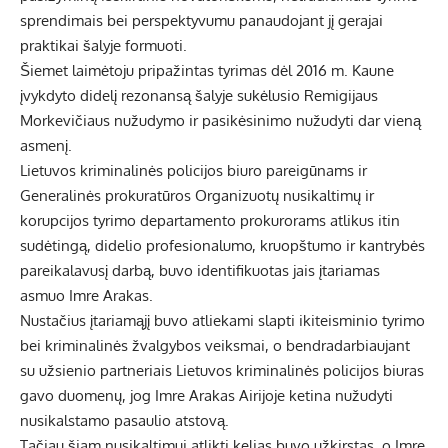
sprendimais bei perspektyvumu panaudojant jį gerajai
praktikai šalyje formuoti.
Šiemet laimėtoju pripažintas tyrimas dėl 2016 m. Kaune
įvykdyto didelį rezonansą šalyje sukėlusio Remigijaus
Morkevičiaus nužudymo ir pasikėsinimo nužudyti dar vieną
asmenį.
Lietuvos kriminalinės policijos biuro pareigūnams ir
Generalinės prokuratūros Organizuotų nusikaltimų ir
korupcijos tyrimo departamento prokurorams atlikus itin
sudėtingą, didelio profesionalumo, kruopštumo ir kantrybės
pareikalavusį darbą, buvo identifikuotas jais įtariamas
asmuo Imre Arakas.
Nustačius įtariamąjį buvo atliekami slapti ikiteisminio tyrimo
bei kriminalinės žvalgybos veiksmai, o bendradarbiaujant
su užsienio partneriais Lietuvos kriminalinės policijos biuras
gavo duomenų, jog Imre Arakas Airijoje ketina nužudyti
nusikalstamo pasaulio atstovą.
Tačiau šiam nusikaltimui atlikti kelias buvo užkirstas, o Imre