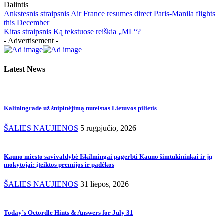
Dalintis
Ankstesnis straipsnis
Air France resumes direct Paris-Manila flights
this December
Kitas straipsnis
Ką tekstuose reiškia „ML“?
- Advertisement -
Latest News
Kaliningrade už šnipinėjimą nuteistas Lietuvos pilietis
ŠALIES NAUJIENOS
5 rugpjūčio, 2026
Kauno miesto savivaldybė Iškilmingai pagerbti Kauno šimtukininkai ir jų
mokytojai: įteiktos premijos ir padėkos
ŠALIES NAUJIENOS
31 liepos, 2026
Today’s Octordle Hints & Answers for July 31