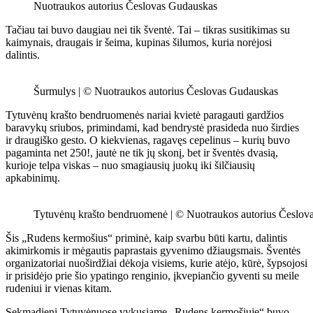
Nuotraukos autorius Česlovas Gudauskas
Tačiau tai buvo daugiau nei tik šventė. Tai – tikras susitikimas su
kaimynais, draugais ir šeima, kupinas šilumos, kuria norėjosi
dalintis.
Šurmulys | © Nuotraukos autorius Česlovas Gudauskas
Tytuvėnų krašto bendruomenės nariai kvietė paragauti gardžios
baravykų sriubos, primindami, kad bendrystė prasideda nuo širdies
ir draugiško gesto. O kiekvienas, ragavęs cepelinus – kurių buvo
pagaminta net 250!, jautė ne tik jų skonį, bet ir šventės dvasią,
kurioje telpa viskas – nuo smagiausių juokų iki šilčiausių
apkabinimų.
Tytuvėnų krašto bendruomenė | © Nuotraukos autorius Česlov
Šis „Rudens kermošius“ priminė, kaip svarbu būti kartu, dalintis
akimirkomis ir mėgautis paprastais gyvenimo džiaugsmais. Šventės
organizatoriai nuoširdžiai dėkoja visiems, kurie atėjo, kūrė, šypsojosi
ir prisidėjo prie šio ypatingo renginio, įkvepiančio gyventi su meile
rudeniui ir vienas kitam.
Sekmadienį Tytuvėnuose vykusiame „Rudens kermošiuje“ buvo