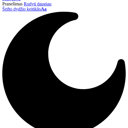
Pranešimas
Rodyti daugiau
Šrifto dydžio keitiklis
Aa