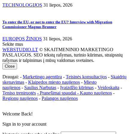
TECHNOLOGIJOS
31 liepos, 2026
To enter the EU, or not to enter the EU? Interview with Migration
Commissioner Magnus Brunner
EUROPOS ŽINIOS
31 liepos, 2026
Sekite mus
WEBSTUDIO.LT
© SKAITMENINIO MARKETINGO
PASLAUGOS. SEO tekstų rašymas, turinio kūrimas, straipsnių
rašymas ir talpinimas į mūsų valdomas svetaines.
Close
Draugai: -
Marketingo agentūra
-
Teisinės konsultacijos
-
Skaidrių
skenavimas
-
Klaipedos miesto naujienos
-
Miesto
naujienos
-
Saulius Narbutas
-
Įvaizdžio kūrimas
-
Veidoskaita
-
Teniso treniruotės
- Pranešimai spaudai -
Kauno naujienos
-
Regionų naujienos
-
Palangos naujienos
Welcome Back!
Sign in to your account