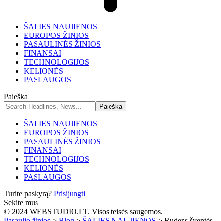
ŠALIES NAUJIENOS
EUROPOS ŽINIOS
PASAULINĖS ŽINIOS
FINANSAI
TECHNOLOGIJOS
KELIONĖS
PASLAUGOS
Paieška
ŠALIES NAUJIENOS
EUROPOS ŽINIOS
PASAULINĖS ŽINIOS
FINANSAI
TECHNOLOGIJOS
KELIONĖS
PASLAUGOS
Turite paskyrą?
Prisijungti
Sekite mus
© 2024 WEBSTUDIO.LT. Visos teisės saugomos.
Pasaulio žinios
>
Blog
>
ŠALIES NAUJIENOS
>
Rudens šventės