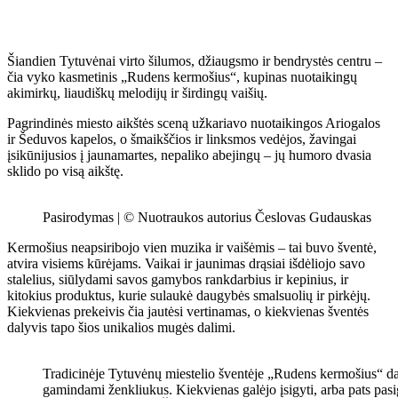
Šiandien Tytuvėnai virto šilumos, džiaugsmo ir bendrystės centru –
čia vyko kasmetinis „Rudens kermošius“, kupinas nuotaikingų
akimirkų, liaudiškų melodijų ir širdingų vaišių.
Pagrindinės miesto aikštės sceną užkariavo nuotaikingos Ariogalos
ir Šeduvos kapelos, o šmaikščios ir linksmos vedėjos, žavingai
įsikūnijusios į jaunamartes, nepaliko abejingų – jų humoro dvasia
sklido po visą aikštę.
Pasirodymas | © Nuotraukos autorius Česlovas Gudauskas
Kermošius neapsiribojo vien muzika ir vaišėmis – tai buvo šventė,
atvira visiems kūrėjams. Vaikai ir jaunimas drąsiai išdėliojo savo
stalelius, siūlydami savos gamybos rankdarbius ir kepinius, ir
kitokius produktus, kurie sulaukė daugybės smalsuolių ir pirkėjų.
Kiekvienas prekeivis čia jautėsi vertinamas, o kiekvienas šventės
dalyvis tapo šios unikalios mugės dalimi.
Tradicinėje Tytuvėnų miestelio šventėje „Rudens kermošius“ da
gamindami ženkliukus. Kiekvienas galėjo įsigyti, arba pats pasi