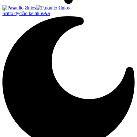
Šrifto dydžio keitiklis
Aa