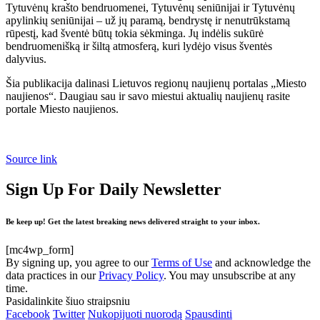
Tytuvėnų krašto bendruomenei, Tytuvėnų seniūnijai ir Tytuvėnų
apylinkių seniūnijai – už jų paramą, bendrystę ir nenutrūkstamą
rūpestį, kad šventė būtų tokia sėkminga. Jų indėlis sukūrė
bendruomenišką ir šiltą atmosferą, kuri lydėjo visus šventės
dalyvius.
Šia publikacija dalinasi Lietuvos regionų naujienų portalas „Miesto
naujienos“. Daugiau sau ir savo miestui aktualių naujienų rasite
portale Miesto naujienos.
Source link
Sign Up For Daily Newsletter
Be keep up! Get the latest breaking news delivered straight to your inbox.
[mc4wp_form]
By signing up, you agree to our
Terms of Use
and acknowledge the
data practices in our
Privacy Policy
. You may unsubscribe at any
time.
Pasidalinkite šiuo straipsniu
Facebook
Twitter
Nukopijuoti nuorodą
Spausdinti