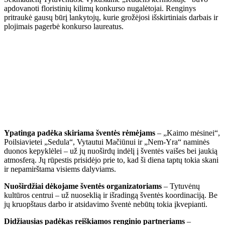
apdovanoti floristinių kilimų konkurso nugalėtojai. Renginys
pritraukė gausų būrį lankytojų, kurie grožėjosi išskirtiniais darbais ir
plojimais pagerbė konkurso laureatus.
Ypatinga padėka skiriama šventės rėmėjams
– „Kaimo mėsinei“,
Poilsiavietei „Sedula“, Vytautui Mačiūnui ir „Nem-Yra“ naminės
duonos kepyklėlei – už jų nuoširdų indėlį į šventės vaišes bei jaukią
atmosferą. Jų rūpestis prisidėjo prie to, kad ši diena taptų tokia skani
ir nepamirštama visiems dalyviams.
Nuoširdžiai dėkojame šventės organizatoriams
– Tytuvėnų
kultūros centrui – už nuoseklią ir išradingą šventės koordinaciją. Be
jų kruopštaus darbo ir atsidavimo šventė nebūtų tokia įkvepianti.
Didžiausias padėkas reiškiamos renginio partneriams
–