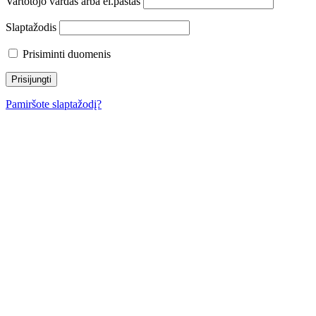
Vartotojo vardas arba el.paštas
Slaptažodis
Prisiminti duomenis
Pamiršote slaptažodį?