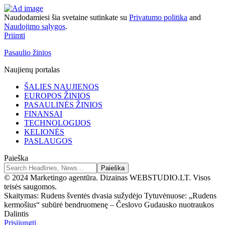
Naudodamiesi šia svetaine sutinkate su
Privatumo politika
and
Naudojimo sąlygos
.
Priimti
Pasaulio žinios
Naujienų portalas
ŠALIES NAUJIENOS
EUROPOS ŽINIOS
PASAULINĖS ŽINIOS
FINANSAI
TECHNOLOGIJOS
KELIONĖS
PASLAUGOS
Paieška
© 2024 Marketingo agentūra. Dizainas WEBSTUDIO.LT. Visos
teisės saugomos.
Skaitymas:
Rudens šventės dvasia sužydėjo Tytuvėnuose: „Rudens
kermošius“ subūrė bendruomenę – Česlovo Gudausko nuotraukos
Dalintis
Prisijungti