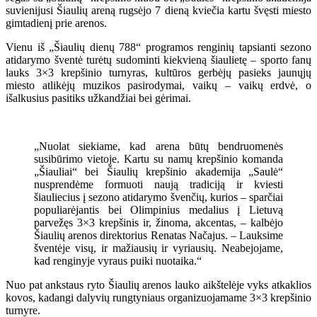
suvienijusi Šiaulių areną rugsėjo 7 dieną kviečia kartu švęsti miesto
gimtadienį prie arenos.
Vienu iš „Šiaulių dienų 788“ programos renginių tapsianti sezono
atidarymo šventė turėtų sudominti kiekvieną šiaulietę – sporto fanų
lauks 3×3 krepšinio turnyras, kultūros gerbėjų pasieks jaunųjų
miesto atlikėjų muzikos pasirodymai, vaikų – vaikų erdvė, o
išalkusius pasitiks užkandžiai bei gėrimai.
„Nuolat siekiame, kad arena būtų bendruomenės
susibūrimo vietoje. Kartu su namų krepšinio komanda
„Šiauliai“ bei Šiaulių krepšinio akademija „Saulė“
nusprendėme formuoti naują tradiciją ir kviesti
šiauliecius į sezono atidarymo švenčių, kurios – sparčiai
populiarėjantis bei Olimpinius medalius į Lietuvą
parvežęs 3×3 krepšinis ir, žinoma, akcentas, – kalbėjo
Šiaulių arenos direktorius Renatas Načajus. – Lauksime
šventėje visų, ir mažiausių ir vyriausių. Neabejojame,
kad renginyje vyraus puiki nuotaika.“
Nuo pat ankstaus ryto Šiaulių arenos lauko aikštelėje vyks atkaklios
kovos, kadangi dalyvių rungtyniaus organizuojamame 3×3 krepšinio
turnyre.