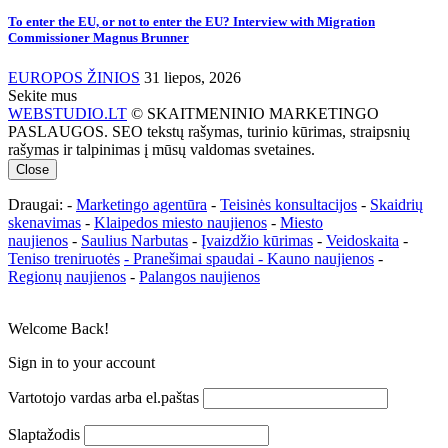
To enter the EU, or not to enter the EU? Interview with Migration
Commissioner Magnus Brunner
EUROPOS ŽINIOS
31 liepos, 2026
Sekite mus
WEBSTUDIO.LT
© SKAITMENINIO MARKETINGO
PASLAUGOS. SEO tekstų rašymas, turinio kūrimas, straipsnių
rašymas ir talpinimas į mūsų valdomas svetaines.
Close
Draugai: -
Marketingo agentūra
-
Teisinės konsultacijos
-
Skaidrių
skenavimas
-
Klaipedos miesto naujienos
-
Miesto
naujienos
-
Saulius Narbutas
-
Įvaizdžio kūrimas
-
Veidoskaita
-
Teniso treniruotės
- Pranešimai spaudai -
Kauno naujienos
-
Regionų naujienos
-
Palangos naujienos
Welcome Back!
Sign in to your account
Vartotojo vardas arba el.paštas
Slaptažodis