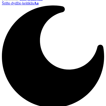
Šrifto dydžio keitiklis
Aa