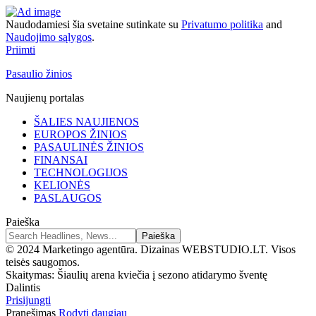
Naudodamiesi šia svetaine sutinkate su
Privatumo politika
and
Naudojimo sąlygos
.
Priimti
Pasaulio žinios
Naujienų portalas
ŠALIES NAUJIENOS
EUROPOS ŽINIOS
PASAULINĖS ŽINIOS
FINANSAI
TECHNOLOGIJOS
KELIONĖS
PASLAUGOS
Paieška
© 2024 Marketingo agentūra. Dizainas WEBSTUDIO.LT. Visos
teisės saugomos.
Skaitymas:
Šiaulių arena kviečia į sezono atidarymo šventę
Dalintis
Prisijungti
Pranešimas
Rodyti daugiau