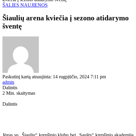
ŠALIES NAUJIENOS
Šiaulių arena kviečia į sezono atidarymo
šventę
Paskutinį kartą atnaujinta: 14 rugpjūčio, 2024 7:11 pm
admin
Dalintis
2 Min. skaitymas
Dalintis
Jėgas su „Šiaulių“ krepšinio klubu bei „Saulės“ krepšinio akademija