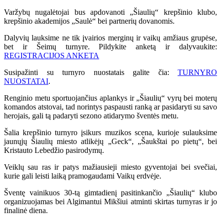
Varžybų nugalėtojai bus apdovanoti „Šiaulių“ krepšinio klubo,
krepšinio akademijos „Saulė“ bei partnerių dovanomis.
Dalyvių lauksime ne tik įvairios merginų ir vaikų amžiaus grupėse,
bet ir Šeimų turnyre. Pildykite anketą ir dalyvaukite:
REGISTRACIJOS ANKETA
Susipažinti su turnyro nuostatais galite čia:
TURNYRO
NUOSTATAI
.
Renginio metu sportuojančius aplankys ir „Šiaulių“ vyrų bei moterų
komandos atstovai, tad norintys paspausti ranką ar pasidaryti su savo
herojais, gali tą padaryti sezono atidarymo šventės metu.
Šalia krepšinio turnyro įsikurs muzikos scena, kurioje sulauksime
jaunųjų Šiaulių miesto atlikėjų „Geck“, „Šaukštai po pietų“, bei
Kristauto Lebedžio pasirodymų.
Veiklų sau ras ir patys mažiausieji miesto gyventojai bei svečiai,
kurie gali leisti laiką pramogaudami Vaikų erdvėje.
Šventę vainikuos 30-tą gimtadienį pasitinkančio „Šiaulių“ klubo
organizuojamas bei Algimantui Mikšiui atminti skirtas turnyras ir jo
finalinė diena.