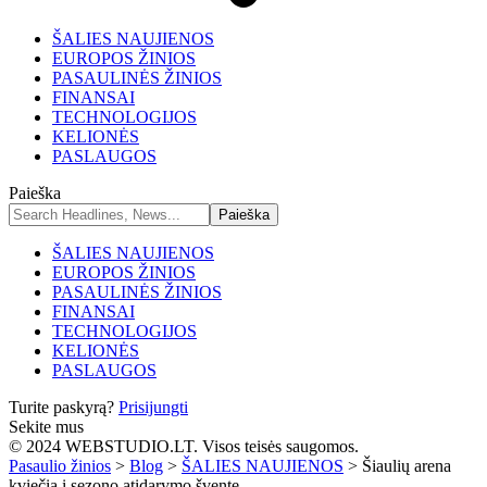
ŠALIES NAUJIENOS
EUROPOS ŽINIOS
PASAULINĖS ŽINIOS
FINANSAI
TECHNOLOGIJOS
KELIONĖS
PASLAUGOS
Paieška
ŠALIES NAUJIENOS
EUROPOS ŽINIOS
PASAULINĖS ŽINIOS
FINANSAI
TECHNOLOGIJOS
KELIONĖS
PASLAUGOS
Turite paskyrą?
Prisijungti
Sekite mus
© 2024 WEBSTUDIO.LT. Visos teisės saugomos.
Pasaulio žinios
>
Blog
>
ŠALIES NAUJIENOS
>
Šiaulių arena
kviečia į sezono atidarymo šventę