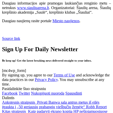
Daugiau informacijos apie pramogas laukiančias renginio metu –
netrukus
www.siauliuarena.lt
. Organizatoriai: Šiaulių arena, Šiaulių
krepšinio akademija „Saulė“, krepšinio klubas „Šiauliai“.
Daugiau naujienų rasite portale
Miesto naujienos
.
Source link
Sign Up For Daily Newsletter
Be keep up! Get the latest breaking news delivered straight to your inbox.
[mc4wp_form]
By signing up, you agree to our
Terms of Use
and acknowledge the
data practices in our
Privacy Policy
. You may unsubscribe at any
time.
Pasidalinkite šiuo straipsniu
Facebook
Twitter
Nukopijuoti nuorodą
Spausdinti
Dalintis
Ankstesnis straipsnis
Privati ​​Banwa sala antrus metus iš eilės
įtraukta į „50 geriausių prabangių viešbučių žemėje“ Robb Report
Kitas straipsnis
Kaip padaryti ekrano kopiją HP nešiojamuosiuose