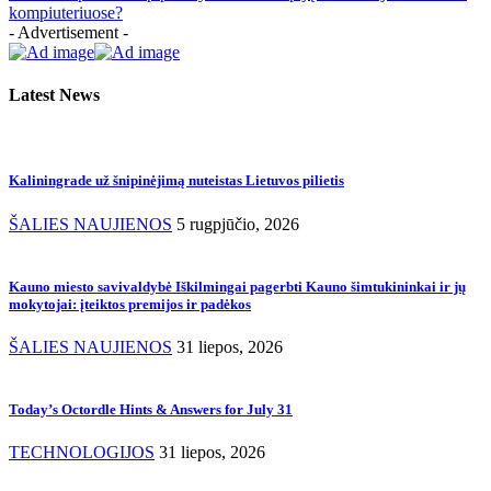
kompiuteriuose?
- Advertisement -
Latest News
Kaliningrade už šnipinėjimą nuteistas Lietuvos pilietis
ŠALIES NAUJIENOS
5 rugpjūčio, 2026
Kauno miesto savivaldybė Iškilmingai pagerbti Kauno šimtukininkai ir jų
mokytojai: įteiktos premijos ir padėkos
ŠALIES NAUJIENOS
31 liepos, 2026
Today’s Octordle Hints & Answers for July 31
TECHNOLOGIJOS
31 liepos, 2026