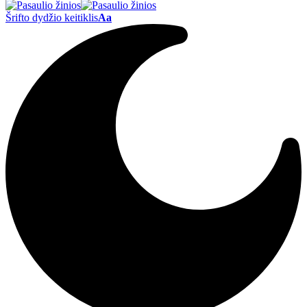
Šrifto dydžio keitiklis
Aa