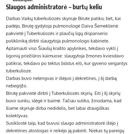
Slaugos administratorė – burtų keliu
Darbas Vaikų tuberkuliozės skyriuje Birute patiko, bet, kai
padėjo, Birutę gydytoja pulmonologė Daiva Šemeklienė
pakvietė į Tuberkuliozės ir plaučių ligų dispanserio
polikliniką dirbti slaugytoja pulmonologo kabinete.
Aptarnauti viso Šiaulių krašto apylinkes, tekdavo vykti į
ligonių priežiūros kaimuose: slaugytoja žmones kviesdavo
patikrai, tekdavo po tektus būstus eiti, kur gyveno sergantys
tuberkulioze.
Darbas buvo nelengvas ir išėjusi į dekretines, į šį darbą
nebegrįžo.
Birutę pakvietė dirbti į Tuberkuliozės skyrių. Eiti į šį skyrių
buvo sunku, slėgė ir baimė. Tačiau sutiko, žinodama, kad
šiame skyriuje dirba nedidelis, bet labai draugiškas
kolektyvas.
Susiklostė taip, kad buvusi slaugo administratorė išėjo į
dekretines atostogas ir reikėjo ją pakeiti. Niekas tų pareigų