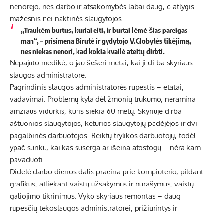
nenorėjo, nes darbo ir atsakomybės labai daug, o atlygis –
mažesnis nei naktinės slaugytojos.
„Traukėm burtus, kuriai eiti, ir burtai lėmė šias pareigas
man“, – prisimena Birutė ir gydytojo V.Globytės tikėjimą,
nes niekas nenori, kad kokia kvailė ateitų dirbti.
Nepajuto medikė, o jau šešeri metai, kai ji dirba skyriaus
slaugos administratore.
Pagrindinis slaugos administratorės rūpestis – etatai,
vadavimai. Problemų kyla dėl žmonių trūkumo, neramina
amžiaus vidurkis, kuris siekia 60 metų. Skyriuje dirba
aštuonios slaugytojos, keturios slaugytojų padėjėjos ir dvi
pagalbinės darbuotojos. Reiktų trylikos darbuotojų, todėl
ypač sunku, kai kas suserga ar išeina atostogų – nėra kam
pavaduoti.
Didelė darbo dienos dalis praeina prie kompiuterio, pildant
grafikus, atliekant vaistų užsakymus ir nurašymus, vaistų
galiojimo tikrinimus. Vyko skyriaus remontas – daug
rūpesčių tekoslaugos administratorei, prižiūrintys ir