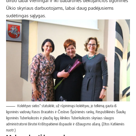
dirbo labai vieningai ir iki dabartinės dėkojančios ligoninės
Ūkio skyriaus darbuotojams, labai daug padėjusiems
sudėtingas sąlygas.
Kolektyvo sielos“ statulėlė, už rūpinimąsi kolektyvu, jo telkimą gauta iš
ligoninės vadovių Rasos Bracaitės ir Česlovo Špūrienės rankų, Respublikinės Šiaulių
ligoninės Tuberkuliozės ir plaučių ligų klinikos Tuberkuliozės skyriaus slaugos
administratorei Birutei Krištopaitienei išspaudė ir džiaugsmo ašarą. (Zitos Katkienės
nuotr.)