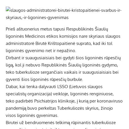
Prieš aštuonerius metus tapusi Respublikinės Šiaulių
ligoninės Medicinos etikos komisijos nare skyriaus slaugos
administratorė Birutė Krištopaitienė suprato, kad iki tol
ligoninės gyvenimo net ir nepažino.
Dirbant ir suaugusiaisiais bei gydyti šios ligoninės rūpesčių
ligą, kol ji nebuvo Republikinės Šiaulių ligoninės gydymo,
teko tuberkulioze sergančiais vaikais ir suaugusiaisiais bei
gyventi šios ligoninės rūpesčių burbule.
Dabar, kai tenka dalyvauti LSSO (Lietuvos slaugos
specialistų organizacija) veikloje, ligoninės renginiuose,
teko padirbėti Psichiatrijos klinikoje, į kurią per koronaviruso
pandemiją buvo perkeltas Tuberkuliozės skyrius, žinojo
visos ligoninės gyvenimas.
Birutei už bendruomenės telkimą rūpinantis tuberkulioze