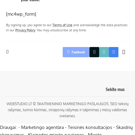
[mc4wp_form]
By signing up, you agree to our
Terms of Use
and acknowledge the data practices
in our
Privacy Policy
. You may unsubscribe at any time.
Facebook
Sekite mus
WEBSTUDIO.LT
© SKAITMENINIO MARKETINGO PASLAUGOS. SEO tekstų
rašymas, turinio kūrimas, straipsnių rašymas ir talpinimas į mūsų valdomas
svetaines.
Draugai: -
Marketingo agentūra
-
Teisinės konsultacijos
-
Skaidrių
skenavimas
-
Klaipedos miesto naujienos
-
Miesto