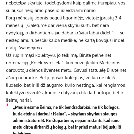
nebetelpa skyriuje, todėl gydomi kaip galima trumpiau, vos
sulaukus neigiamo pasėlio išleidžiami namo.
Porą mėnesių ligonis beguli ligoninėje, vietoje įprastų 3-4
mėnesių. „Galėtume dar vieną skyrių kurti, bet nėra
gydytojų, o dirbantiems jau dabar krūviai labai dideli“, – su
neslepiamu rūpesčiu kalba medikė, ne kartą kovojusi ir dėl
etatų išsaugojimo.
Už rūpinimąsi kolektyvu, jo telkimą, Birutė pelnė net
nominaciją „Kolektyvo siela“, kuri buvo įteikta Medicinos
darbuotojų dienos šventės metu. Gavusi statulėlę Birutė net
ašarą nubraukė. Bet ji, pasak kolegijos, verkia ne tik iš
liūdesio, bet ir iš džiaugsmo, kurio nestinga, kai rengiamos
kolektyvo šventės, kuriose dalyvauja tik darbuotojai, bet ir
šeimų nariai.
„Mes ir esame šeima, ne tik bendradarbiai, ne tik kolegos,
kurie ateina į darbą ir išeina“, – skyriaus skyriaus slaugos
administratorė B. Krištopaitienė, nepamirštanti, kad šiuo
metu dirba dirbančių kolegų, bet ir prieš metus išėjusių iš
kolektyvo.