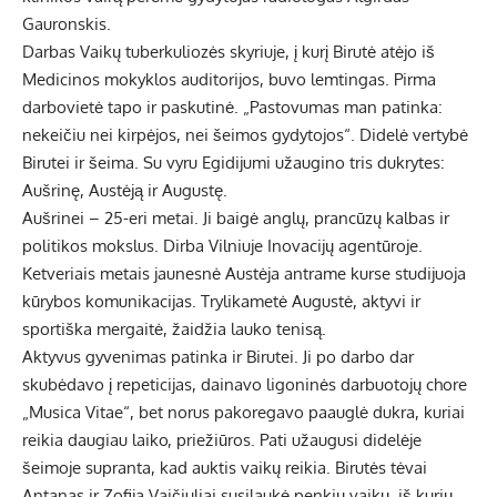
Gauronskis.
Darbas Vaikų tuberkuliozės skyriuje, į kurį Birutė atėjo iš
Medicinos mokyklos auditorijos, buvo lemtingas. Pirma
darbovietė tapo ir paskutinė. „Pastovumas man patinka:
nekeičiu nei kirpėjos, nei šeimos gydytojos“. Didelė vertybė
Birutei ir šeima. Su vyru Egidijumi užaugino tris dukrytes:
Aušrinę, Austėją ir Augustę.
Aušrinei – 25-eri metai. Ji baigė anglų, prancūzų kalbas ir
politikos mokslus. Dirba Vilniuje Inovacijų agentūroje.
Ketveriais metais jaunesnė Austėja antrame kurse studijuoja
kūrybos komunikacijas. Trylikametė Augustė, aktyvi ir
sportiška mergaitė, žaidžia lauko tenisą.
Aktyvus gyvenimas patinka ir Birutei. Ji po darbo dar
skubėdavo į repeticijas, dainavo ligoninės darbuotojų chore
„Musica Vitae“, bet norus pakoregavo paauglė dukra, kuriai
reikia daugiau laiko, priežiūros. Pati užaugusi didelėje
šeimoje supranta, kad auktis vaikų reikia. Birutės tėvai
Antanas ir Zofija Vaičiuliai susilaukė penkių vaikų, iš kurių