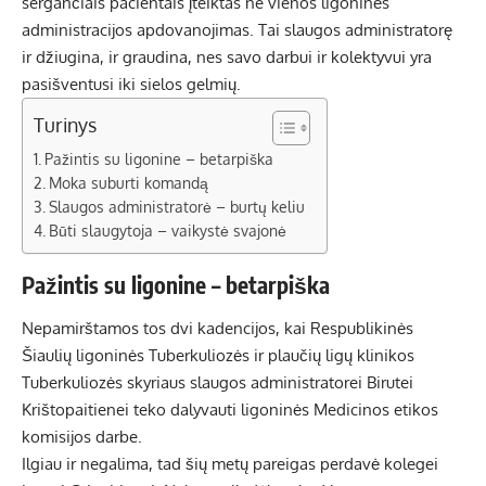
sergančiais pacientais įteiktas ne vienos ligoninės
administracijos apdovanojimas. Tai slaugos administratorę
ir džiugina, ir graudina, nes savo darbui ir kolektyvui yra
pasišventusi iki sielos gelmių.
Turinys
Pažintis su ligonine – betarpiška
Moka suburti komandą
Slaugos administratorė – burtų keliu
Būti slaugytoja – vaikystė svajonė
Pažintis su ligonine – betarpiška
Nepamirštamos tos dvi kadencijos, kai Respublikinės
Šiaulių ligoninės Tuberkuliozės ir plaučių ligų klinikos
Tuberkuliozės skyriaus slaugos administratorei Birutei
Krištopaitienei teko dalyvauti ligoninės Medicinos etikos
komisijos darbe.
Ilgiau ir negalima, tad šių metų pareigas perdavė kolegei