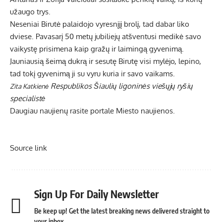
užaugo trys.
Neseniai Birutė palaidojo vyresnįjį brolį, tad dabar liko
dviese. Pavasarį 50 metų jubiliejų atšventusi medikė savo
vaikystę prisimena kaip gražų ir laimingą gyvenimą.
Jauniausią šeimą dukrą ir sesutę Birutę visi mylėjo, lepino,
tad tokį gyvenimą ji su vyru kuria ir savo vaikams.
Respublikos Šiaulių ligoninės viešųjų ryšių
Zita Katkienė
specialistė
Daugiau naujienų rasite portale
Miesto naujienos
.
Source link
Sign Up For Daily Newsletter
Be keep up! Get the latest breaking news delivered straight to
your inbox.