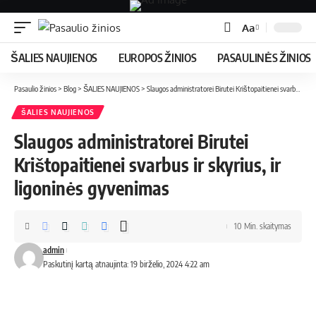
Aa
ŠALIES NAUJIENOS
EUROPOS ŽINIOS
PASAULINĖS ŽINIOS
Pasaulio žinios
>
Blog
>
ŠALIES NAUJIENOS
>
Slaugos administratorei Birutei Krištopaitienei svarbus ir skyrius, ir ligoninės gyvenimas
ŠALIES NAUJIENOS
Slaugos administratorei Birutei
Krištopaitienei svarbus ir skyrius, ir
ligoninės gyvenimas
10 Min. skaitymas
admin
Paskutinį kartą atnaujinta: 19 birželio, 2024 4:22 am