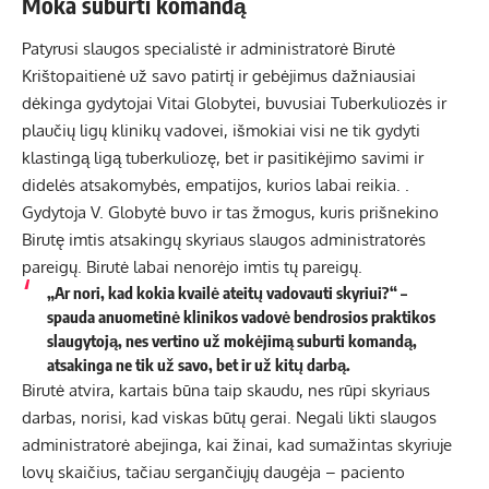
Moka suburti komandą
Patyrusi slaugos specialistė ir administratorė Birutė
Krištopaitienė už savo patirtį ir gebėjimus dažniausiai
dėkinga gydytojai Vitai Globytei, buvusiai Tuberkuliozės ir
plaučių ligų klinikų vadovei, išmokiai visi ne tik gydyti
klastingą ligą tuberkuliozę, bet ir pasitikėjimo savimi ir
didelės atsakomybės, empatijos, kurios labai reikia. .
Gydytoja V. Globytė buvo ir tas žmogus, kuris prišnekino
Birutę imtis atsakingų skyriaus slaugos administratorės
pareigų. Birutė labai nenorėjo imtis tų pareigų.
„Ar nori, kad kokia kvailė ateitų vadovauti skyriui?“ –
spauda anuometinė klinikos vadovė bendrosios praktikos
slaugytoją, nes vertino už mokėjimą suburti komandą,
atsakinga ne tik už savo, bet ir už kitų darbą.
Birutė atvira, kartais būna taip skaudu, nes rūpi skyriaus
darbas, norisi, kad viskas būtų gerai. Negali likti slaugos
administratorė abejinga, kai žinai, kad sumažintas skyriuje
lovų skaičius, tačiau sergančiųjų daugėja – paciento