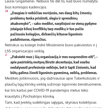
Laurai Grigaitienei. Nebuvo tik dėl to, kad buvo numatyta
šios komisijos kadencijos.
„Daugiau ir nebūčiau norėjusiu, nes daug kitų žmonių
problemų tenka prisiimti, slegia ir sprendimų
atsakomybė“, – sako medikė, narpliojusi ne vieną gydymo
įstaigoje kilusį konfliktą tarp medikų ir tuo pačiu
pažinusiu kolegijos, dirbančių kituose ligoninės
padaliniuose, rūpesčius.
Netrukus su kolege Indre Misiūniene buvo pakviestos ir į
LSS organizacijos veiklą.
„Pakvietė mus į šią organizaciją ir mes nusprendėm eiti“, –
apie pasirinktą motyvą Birutė akcentuoja, kad svarbu
nedalyvauti profesinėje veikloje, bet ir tapti žiniomis, kad
būtų galima žinoti ligoninės gyvenimą, veiklą, problemas.
Medikės įsitikinusios, jog dažniausiai apie Tuberkuliozės ir
plaučių ligų klinikų veiklą sužinojo ligoninės bendruomenė,
kai tris kartus per COVID-19 pandemijos metus teko
kraustytis į Psichiatrijos kliniką.
Tam, kad įveiktų sudėtingas sąlygas, skyriaus kolektyvas