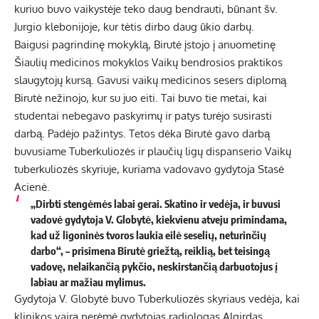
kuriuo buvo vaikystėje teko daug bendrauti, būnant šv.
Jurgio klebonijoje, kur tėtis dirbo daug ūkio darbų.
Baigusi pagrindinę mokyklą, Birutė įstojo į anuometinę
Šiaulių medicinos mokyklos Vaikų bendrosios praktikos
slaugytojų kursą. Gavusi vaikų medicinos sesers diplomą
Birutė nežinojo, kur su juo eiti. Tai buvo tie metai, kai
studentai nebegavo paskyrimų ir patys turėjo susirasti
darbą. Padėjo pažintys. Tetos dėka Birutė gavo darbą
buvusiame Tuberkuliozės ir plaučių ligų dispanserio Vaikų
tuberkuliozės skyriuje, kuriama vadovavo gydytoja Stasė
Acienė.
„Dirbti stengėmės labai gerai. Skatino ir vedėja, ir buvusi
vadovė gydytoja V. Globytė, kiekvienu atveju primindama,
kad už ligoninės tvoros laukia eilė seselių, neturinčių
darbo“, – prisimena Birutė griežtą, reiklią, bet teisingą
vadovę, nelaikančią pykčio, neskirstančią darbuotojus į
labiau ar mažiau mylimus.
Gydytoja V. Globytė buvo Tuberkuliozės skyriaus vedėja, kai
klinikos vairą perėmė gydytojas radiologas Algirdas