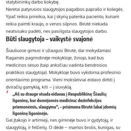
statybininkų darbo kokybę.
Neretai patyrusios slaugytojos pagalbos paprašo ir kolegės.
Ypač reikia prireikia, kai į skyrių patenka paciento, kuriam
reikia paimti kraujo, o venos silpnos. Birutė niekada
neatsisako padėti, nes pasiilgsta slaugytojos darbo.
Būti slaugytoja – vaikystė svajonė
Šiauliuose gimusi ir užaugusi Birutė, dar mokydamasi
Ragainės pagrindinėje mokykloje, žinojo, kad bus
medicinos sesuo (taip anksčiau vadinta bendrosios
praktikos slaugytoja). Mokykloje buvo vykdoma profesinio
orientavimo programa. Vieni moksleiviai eidavo dirbti į
dviračių gamyklą, kiti – į siuvyklą.
„Aš su drauge visada eidavau į Respublikinę Šiaulių
ligoninę, kur domėjomės medicina: dezinfekcijos
priemonėmis, slaugymu“, – prisimena Birutė labai įdomią
ligoninę ligoninėje.
Gal įtakojo ir artimieji, nes giminėje buvo ir gydytojų, ir
slaugytojų, ir felčerių. O dėdė – mamos brolis, kunigas, su