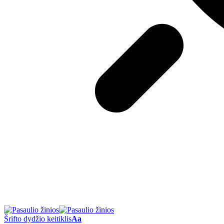
Šrifto dydžio keitiklis
Aa