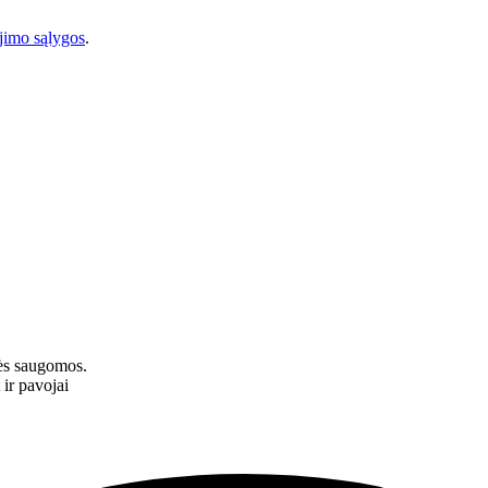
imo sąlygos
.
ės saugomos.
 ir pavojai