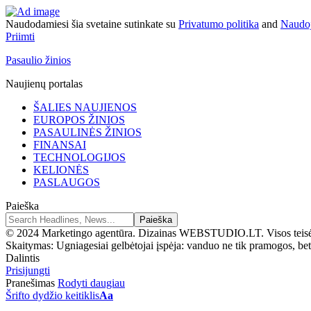
Naudodamiesi šia svetaine sutinkate su
Privatumo politika
and
Naudoj
Priimti
Pasaulio žinios
Naujienų portalas
ŠALIES NAUJIENOS
EUROPOS ŽINIOS
PASAULINĖS ŽINIOS
FINANSAI
TECHNOLOGIJOS
KELIONĖS
PASLAUGOS
Paieška
© 2024 Marketingo agentūra. Dizainas WEBSTUDIO.LT. Visos teis
Skaitymas:
Ugniagesiai gelbėtojai įspėja: vanduo ne tik pramogos, bet
Dalintis
Prisijungti
Pranešimas
Rodyti daugiau
Šrifto dydžio keitiklis
Aa