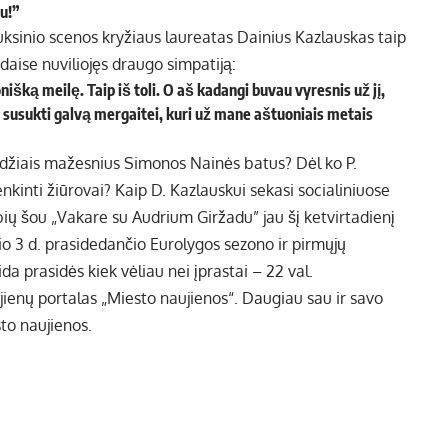
u!”
 auksinio scenos kryžiaus laureatas Dainius Kazlauskas taip
adaise nuviliojęs draugo simpatiją:
nišką meilę. Taip iš toli. O aš kadangi buvau vyresnis už jį,
 susukti galvą mergaitei, kuri už mane aštuoniais metais
ydžiais mažesnius Simonos Nainės batus? Dėl ko P.
inti žiūrovai? Kaip D. Kazlauskui sekasi socialiniuose
bių šou „Vakare su Audrium Giržadu” jau šį ketvirtadienį
lio 3 d. prasidedančio Eurolygos sezono ir pirmųjų
ida prasidės kiek vėliau nei įprastai – 22 val.
ujienų portalas „Miesto naujienos“. Daugiau sau ir savo
sto naujienos.