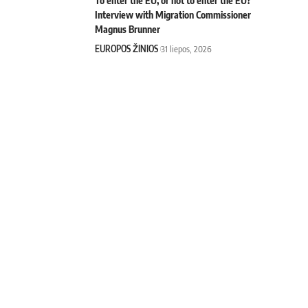
To enter the EU, or not to enter the EU?
Interview with Migration Commissioner
Magnus Brunner
EUROPOS ŽINIOS
31 liepos, 2026