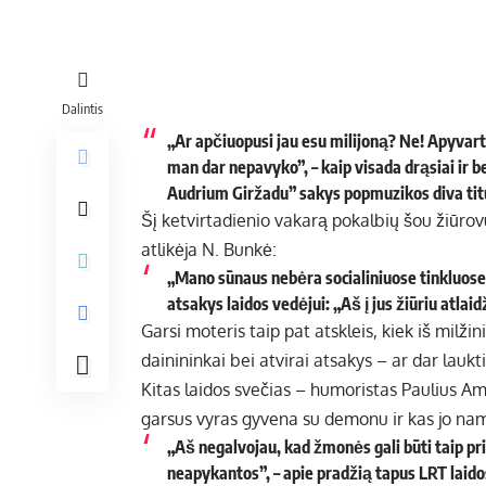
Dalintis
„Ar apčiuopusi jau esu milijoną? Ne! Apyvarto
man dar nepavyko”, – kaip visada drąsiai ir 
Audrium Giržadu” sakys popmuzikos diva tit
Šį ketvirtadienio vakarą pokalbių šou žiūrovus
atlikėja N. Bunkė:
„Mano sūnaus nebėra socialiniuose tinkluose, 
atsakys laidos vedėjui: „Aš į jus žiūriu atlaid
Garsi moteris taip pat atskleis, kiek iš milž
dainininkai bei atvirai atsakys – ar dar laukt
Kitas laidos svečias – humoristas Paulius Am
garsus vyras gyvena su demonu ir kas jo na
„Aš negalvojau, kad žmonės gali būti taip pri
neapykantos”, – apie pradžią tapus LRT laido