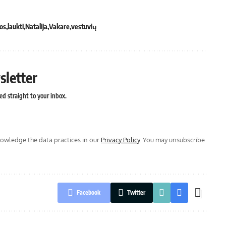
jos
laukti
Natalija
Vakare
vestuvių
sletter
ed straight to your inbox.
wledge the data practices in our
Privacy Policy
. You may unsubscribe
Facebook
Twitter