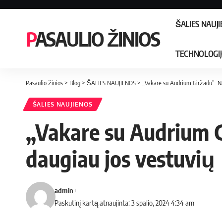
ŠALIES NAUJ
PASAULIO ŽINIOS
TECHNOLOGI
Pasaulio žinios
>
Blog
>
ŠALIES NAUJIENOS
>
„Vakare su Audrium Giržadu”: Nat
ŠALIES NAUJIENOS
„Vakare su Audrium Gi
daugiau jos vestuvių
admin
Paskutinį kartą atnaujinta: 3 spalio, 2024 4:34 am