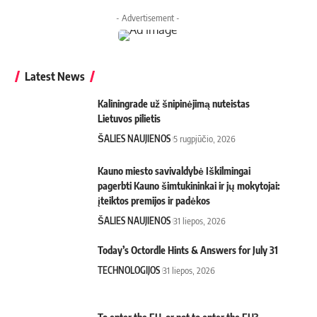
- Advertisement -
Latest News
Kaliningrade už šnipinėjimą nuteistas
Lietuvos pilietis
ŠALIES NAUJIENOS
5 rugpjūčio, 2026
Kauno miesto savivaldybė Iškilmingai
pagerbti Kauno šimtukininkai ir jų mokytojai:
įteiktos premijos ir padėkos
ŠALIES NAUJIENOS
31 liepos, 2026
Today’s Octordle Hints & Answers for July 31
TECHNOLOGIJOS
31 liepos, 2026