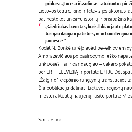
pridurs: „Jau esu išvadintas tatuiruotu gaidži
Lietuvos teatro, kino ir televizijos aktorius,
pat nestokos linksmų istorijų ir prisipažins k
„Giedriukas buvo tas, kuris labiau jautė plato
turėjau daugiau patirties, man buvo lengviau
jaunesnė.”
Kodėl N. Bunkė turėjo avėti beveik dviem d
Ambrazevičiaus po pasirodymo ieško nepatenk
tinkluose? Tai ir dar daugiau – vakaro pokal
per LRT TELEVIZIJĄ ir portale LRT.lt. Dėl spa
„Žalgirio” krepšinio rungtynių transliacijos la
Šia publikacija dalinasi Lietuvos regionų na
miestui aktualių naujienų rasite portale Mie
Source link