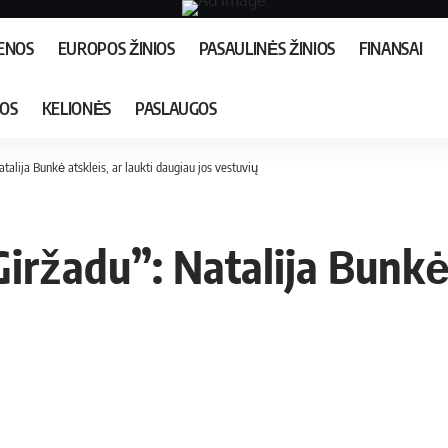
IENOS
EUROPOS ŽINIOS
PASAULINĖS ŽINIOS
FINANSAI
JOS
KELIONĖS
PASLAUGOS
alija Bunkė atskleis, ar laukti daugiau jos vestuvių
ržadu”: Natalija Bunkė a