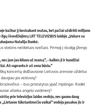
je kažkur jį besisukant matau, bet pačiai uždirbti milijono
be ilgų išvedžiojimų LRT TELEVIZIJOS laidoje „Vakare su
uluojama Natalija Bunkė.
 stebins netikėtais svečiais. Pirmoji į studiją įžengs
nes jam jau kliuvo už mamą”, – kalbės ji ir kandžiai
žiai. Aš suprantu ir aš sena būsiu.”
iniškų koncertų didžiausiose Lietuvos arenose uždirba
i daugiau jos vestuvių?
brazevičius – bus pristatytas ypač mįslingai. Kodėl
muose atlieka angelo vaidmenį?
sirišę prie televizijos laidos vedėjo, nes gaunu daug
s „Lietuvos tūkstantmečio vaikai” vedėju pasakos jis ir