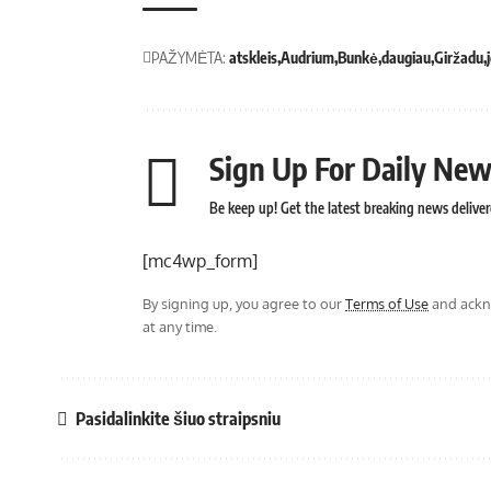
PAŽYMĖTA:
atskleis
Audrium
Bunkė
daugiau
Giržadu
Sign Up For Daily New
Be keep up! Get the latest breaking news deliver
[mc4wp_form]
By signing up, you agree to our
Terms of Use
and ackno
at any time.
Pasidalinkite šiuo straipsniu