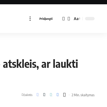
Aa
Prisijungti
tskleis, ar laukti
2 Min. skaitymas
Dalintis