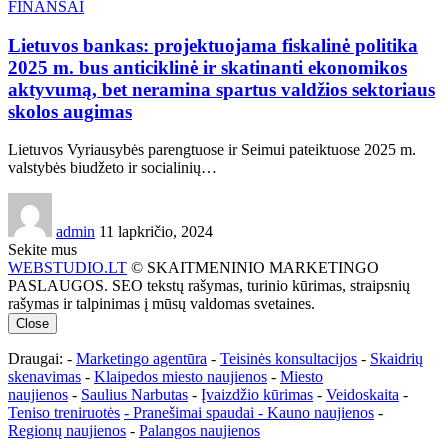
FINANSAI
Lietuvos bankas: projektuojama fiskalinė politika
2025 m. bus anticiklinė ir skatinanti ekonomikos
aktyvumą, bet neramina spartus valdžios sektoriaus
skolos augimas
Lietuvos Vyriausybės parengtuose ir Seimui pateiktuose 2025 m.
valstybės biudžeto ir socialinių…
admin
11 lapkričio, 2024
Sekite mus
WEBSTUDIO.LT
© SKAITMENINIO MARKETINGO
PASLAUGOS. SEO tekstų rašymas, turinio kūrimas, straipsnių
rašymas ir talpinimas į mūsų valdomas svetaines.
Close
Draugai: -
Marketingo agentūra
-
Teisinės konsultacijos
-
Skaidrių
skenavimas
-
Klaipedos miesto naujienos
-
Miesto
naujienos
-
Saulius Narbutas
-
Įvaizdžio kūrimas
-
Veidoskaita
-
Teniso treniruotės
- Pranešimai spaudai -
Kauno naujienos
-
Regionų naujienos
-
Palangos naujienos