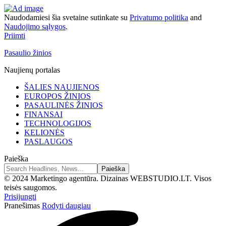
Naudodamiesi šia svetaine sutinkate su
Privatumo politika
and
Naudojimo sąlygos
.
Priimti
Pasaulio žinios
Naujienų portalas
ŠALIES NAUJIENOS
EUROPOS ŽINIOS
PASAULINĖS ŽINIOS
FINANSAI
TECHNOLOGIJOS
KELIONĖS
PASLAUGOS
Paieška
© 2024 Marketingo agentūra. Dizainas WEBSTUDIO.LT. Visos
teisės saugomos.
Prisijungti
Pranešimas
Rodyti daugiau