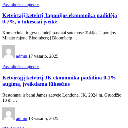
Pasaulinės naujienos
Ketvirtąjį ketvirtį Japonijos ekonomika padidėja
0,7%, o lūkesčiai įveikė
Komerciniai ir gyvenamieji pastatai sutemose Tokijo, Japonijos
Minato rajone.Bloomberg | Bloomberg |…
admin
17 vasario, 2025
Pasaulinės naujienos
Ketvirtąjį ketvirtį JK ekonomika padidina 0,1%
augimą, įveikdama lūkesčius
Restoranai ir barai James gatvėje Londone, JK, 2024 m. Gruodžio
13 d.,…
admin
13 vasario, 2025