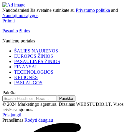
Naudodamiesi šia svetaine sutinkate su
Privatumo politika
and
Naudojimo sąlygos
.
Priimti
Pasaulio žinios
Naujienų portalas
ŠALIES NAUJIENOS
EUROPOS ŽINIOS
PASAULINĖS ŽINIOS
FINANSAI
TECHNOLOGIJOS
KELIONĖS
PASLAUGOS
Paieška
© 2024 Marketingo agentūra. Dizainas WEBSTUDIO.LT. Visos
teisės saugomos.
Prisijungti
Pranešimas
Rodyti daugiau