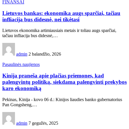
FINANSAI
Lietuvos bankas: ekonomika augs sparčiai, tačiau
infliacija bus didesnė, nei tikėtasi
Lietuvos ekonomika artimiausiais metais ir toliau augs sparčiai,
tačiau infliacija bus didesnė,…
admin
2 balandžio, 2026
Pasaulinės naujienos
Kinija praneša apie plačias priemones, kad
palengvintų politiką, siekdama palengvinti prekybos
karo ekonomiką
Pekinas, Kinija - kovo 06 d.: Kinijos liaudies banko gubernatorius
Pan Gongsheng,…
admin
7 gegužės, 2025