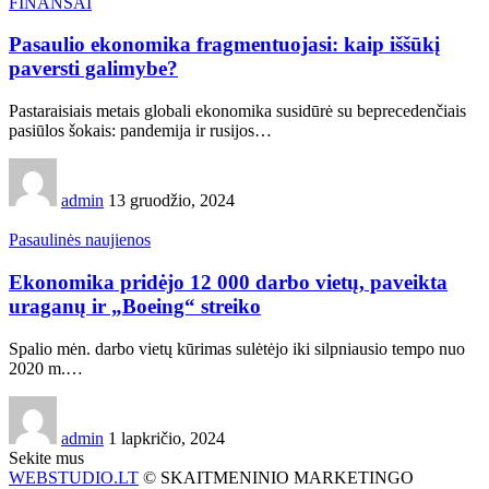
FINANSAI
Pasaulio ekonomika fragmentuojasi: kaip iššūkį
paversti galimybe?
Pastaraisiais metais globali ekonomika susidūrė su beprecedenčiais
pasiūlos šokais: pandemija ir rusijos…
admin
13 gruodžio, 2024
Pasaulinės naujienos
Ekonomika pridėjo 12 000 darbo vietų, paveikta
uraganų ir „Boeing“ streiko
Spalio mėn. darbo vietų kūrimas sulėtėjo iki silpniausio tempo nuo
2020 m.…
admin
1 lapkričio, 2024
Sekite mus
WEBSTUDIO.LT
© SKAITMENINIO MARKETINGO