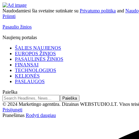
Naudodamiesi šia svetaine sutinkate su
Privatumo politika
and
Naudoj
Priimti
Pasaulio žinios
Naujienų portalas
ŠALIES NAUJIENOS
EUROPOS ŽINIOS
PASAULINĖS ŽINIOS
FINANSAI
TECHNOLOGIJOS
KELIONĖS
PASLAUGOS
Paieška
© 2024 Marketingo agentūra. Dizainas WEBSTUDIO.LT. Visos teis
Prisijungti
Pranešimas
Rodyti daugiau