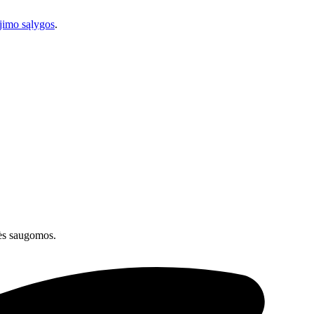
imo sąlygos
.
ės saugomos.