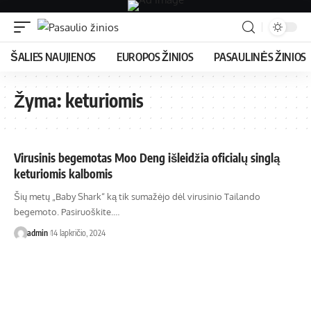
ŠALIES NAUJIENOS
EUROPOS ŽINIOS
PASAULINĖS ŽINIOS
Žyma:
keturiomis
Virusinis begemotas Moo Deng išleidžia oficialų singlą
keturiomis kalbomis
Šių metų „Baby Shark“ ką tik sumažėjo dėl virusinio Tailando
begemoto. Pasiruoškite.…
admin
14 lapkričio, 2024