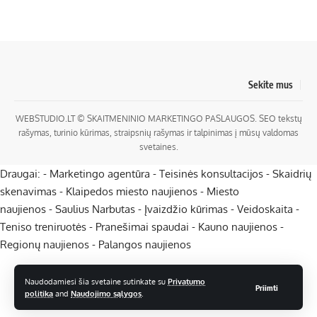
Sekite mus
WEBSTUDIO.LT
© SKAITMENINIO MARKETINGO PASLAUGOS. SEO tekstų
rašymas, turinio kūrimas, straipsnių rašymas ir talpinimas į mūsų valdomas
svetaines.
Draugai: -
Marketingo agentūra
-
Teisinės konsultacijos
-
Skaidrių
skenavimas
-
Klaipedos miesto naujienos
-
Miesto
naujienos
-
Saulius Narbutas
-
Įvaizdžio kūrimas
-
Veidoskaita
-
Teniso treniruotės
- Pranešimai spaudai -
Kauno naujienos
-
Regionų naujienos
-
Palangos naujienos
Naudodamiesi šia svetaine sutinkate su
Privatumo
Priimti
politika
and
Naudojimo sąlygos
.