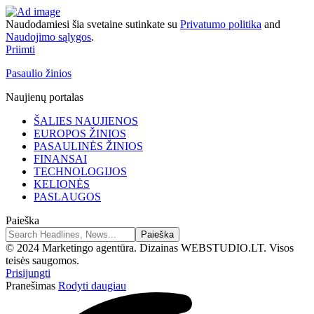
Naudodamiesi šia svetaine sutinkate su
Privatumo politika
and
Naudojimo sąlygos
.
Priimti
Pasaulio žinios
Naujienų portalas
ŠALIES NAUJIENOS
EUROPOS ŽINIOS
PASAULINĖS ŽINIOS
FINANSAI
TECHNOLOGIJOS
KELIONĖS
PASLAUGOS
Paieška
© 2024 Marketingo agentūra. Dizainas WEBSTUDIO.LT. Visos
teisės saugomos.
Prisijungti
Pranešimas
Rodyti daugiau