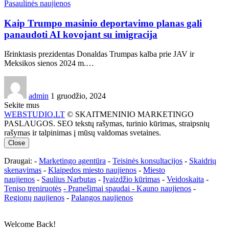
Pasaulinės naujienos
Kaip Trumpo masinio deportavimo planas gali
panaudoti AI kovojant su imigracija
Išrinktasis prezidentas Donaldas Trumpas kalba prie JAV ir
Meksikos sienos 2024 m.…
admin
1 gruodžio, 2024
Sekite mus
WEBSTUDIO.LT
© SKAITMENINIO MARKETINGO
PASLAUGOS. SEO tekstų rašymas, turinio kūrimas, straipsnių
rašymas ir talpinimas į mūsų valdomas svetaines.
Close
Draugai: -
Marketingo agentūra
-
Teisinės konsultacijos
-
Skaidrių
skenavimas
-
Klaipedos miesto naujienos
-
Miesto
naujienos
-
Saulius Narbutas
-
Įvaizdžio kūrimas
-
Veidoskaita
-
Teniso treniruotės
- Pranešimai spaudai -
Kauno naujienos
-
Regionų naujienos
-
Palangos naujienos
Welcome Back!