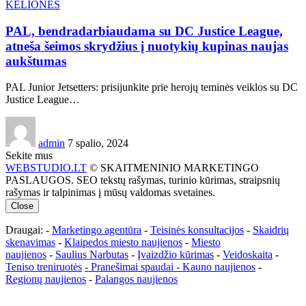
KELIONĖS
PAL, bendradarbiaudama su DC Justice League,
atneša šeimos skrydžius į nuotykių kupinas naujas
aukštumas
PAL Junior Jetsetters: prisijunkite prie herojų teminės veiklos su DC
Justice League…
admin
7 spalio, 2024
Sekite mus
WEBSTUDIO.LT
© SKAITMENINIO MARKETINGO
PASLAUGOS. SEO tekstų rašymas, turinio kūrimas, straipsnių
rašymas ir talpinimas į mūsų valdomas svetaines.
Close
Draugai: -
Marketingo agentūra
-
Teisinės konsultacijos
-
Skaidrių
skenavimas
-
Klaipedos miesto naujienos
-
Miesto
naujienos
-
Saulius Narbutas
-
Įvaizdžio kūrimas
-
Veidoskaita
-
Teniso treniruotės
- Pranešimai spaudai -
Kauno naujienos
-
Regionų naujienos
-
Palangos naujienos