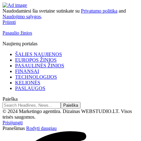
Naudodamiesi šia svetaine sutinkate su
Privatumo politika
and
Naudojimo sąlygos
.
Priimti
Pasaulio žinios
Naujienų portalas
ŠALIES NAUJIENOS
EUROPOS ŽINIOS
PASAULINĖS ŽINIOS
FINANSAI
TECHNOLOGIJOS
KELIONĖS
PASLAUGOS
Paieška
© 2024 Marketingo agentūra. Dizainas WEBSTUDIO.LT. Visos
teisės saugomos.
Prisijungti
Pranešimas
Rodyti daugiau