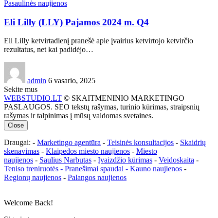
Pasaulinės naujienos
Eli Lilly (LLY) Pajamos 2024 m. Q4
Eli Lilly ketvirtadienį pranešė apie įvairius ketvirtojo ketvirčio
rezultatus, net kai padidėjo…
admin
6 vasario, 2025
Sekite mus
WEBSTUDIO.LT
© SKAITMENINIO MARKETINGO
PASLAUGOS. SEO tekstų rašymas, turinio kūrimas, straipsnių
rašymas ir talpinimas į mūsų valdomas svetaines.
Close
Draugai: -
Marketingo agentūra
-
Teisinės konsultacijos
-
Skaidrių
skenavimas
-
Klaipedos miesto naujienos
-
Miesto
naujienos
-
Saulius Narbutas
-
Įvaizdžio kūrimas
-
Veidoskaita
-
Teniso treniruotės
- Pranešimai spaudai -
Kauno naujienos
-
Regionų naujienos
-
Palangos naujienos
Welcome Back!