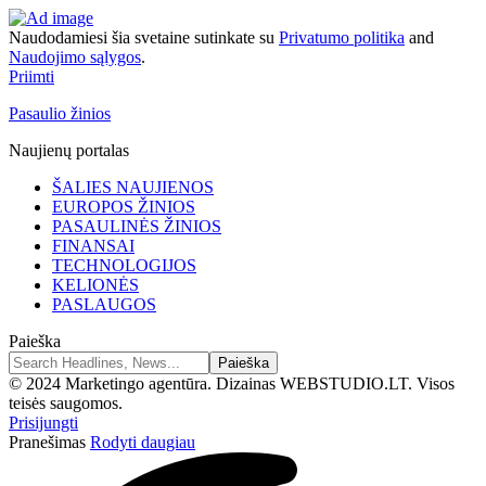
Naudodamiesi šia svetaine sutinkate su
Privatumo politika
and
Naudojimo sąlygos
.
Priimti
Pasaulio žinios
Naujienų portalas
ŠALIES NAUJIENOS
EUROPOS ŽINIOS
PASAULINĖS ŽINIOS
FINANSAI
TECHNOLOGIJOS
KELIONĖS
PASLAUGOS
Paieška
© 2024 Marketingo agentūra. Dizainas WEBSTUDIO.LT. Visos
teisės saugomos.
Prisijungti
Pranešimas
Rodyti daugiau