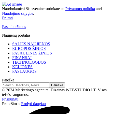
Naudodamiesi šia svetaine sutinkate su
Privatumo politika
and
Naudojimo sąlygos
.
Priimti
Pasaulio žinios
Naujienų portalas
ŠALIES NAUJIENOS
EUROPOS ŽINIOS
PASAULINĖS ŽINIOS
FINANSAI
TECHNOLOGIJOS
KELIONĖS
PASLAUGOS
Paieška
© 2024 Marketingo agentūra. Dizainas WEBSTUDIO.LT. Visos
teisės saugomos.
Prisijungti
Pranešimas
Rodyti daugiau