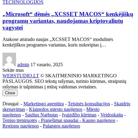
TECHNOLOGIJOS
„Microsoft“ dėmės „XCSSET MACOS“ kenkėjiškų
programų variantas, naudojamas kriptovaliutų
vagystei
Atakose atsirado naujas „XCSSET MACOS“ modulinės
kenkėjiškos programos variantas, kuris nukreiptas į…
admin
17 vasario, 2025
Sekite mus
WEBSTUDIO.LT
© SKAITMENINIO MARKETINGO
PASLAUGOS. SEO tekstų rašymas, turinio kūrimas, straipsnių
rašymas ir talpinimas į mūsų valdomas svetaines.
Close
Draugai: -
Marketingo agentūra
-
Teisinės konsultacijos
-
Skaidrių
skenavimas
-
Klaipedos miesto naujienos
-
Miesto
naujienos
-
Saulius Narbutas
-
Įvaizdžio kūrimas
-
Veidoskaita
-
Teniso treniruotės
- Pranešimai spaudai -
Kauno naujienos
-
Regionų naujienos
-
Palangos naujienos