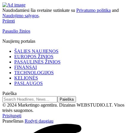
Naudodamiesi šia svetaine sutinkate su
Privatumo politika
and
Naudojimo sąlygos
.
Priimti
Pasaulio žinios
Naujienų portalas
ŠALIES NAUJIENOS
EUROPOS ŽINIOS
PASAULINĖS ŽINIOS
FINANSAI
TECHNOLOGIJOS
KELIONĖS
PASLAUGOS
Paieška
© 2024 Marketingo agentūra. Dizainas WEBSTUDIO.LT. Visos
teisės saugomos.
Prisijungti
Pranešimas
Rodyti daugiau