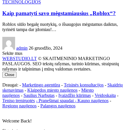
TECHNOLOGIJOS
Kaip pamatyti savo mėgstamiausius „Roblox“?
Roblox siūlo begalę nuotykių, o išsaugojus mėgstamus daiktus,
tyrinėti tampa dar įdomiau!…
admin
26 gruodžio, 2024
Sekite mus
WEBSTUDIO.LT
© SKAITMENINIO MARKETINGO
PASLAUGOS. SEO tekstų rašymas, turinio kūrimas, straipsnių
rašymas ir talpinimas į mūsų valdomas svetaines.
Close
Draugai: -
Marketingo agentūra
-
Teisinės konsultacijos
-
Skaidrių
skenavimas
-
Klaipedos miesto naujienos
-
Miesto
naujienos
-
Saulius Narbutas
-
Įvaizdžio kūrimas
-
Veidoskaita
-
Teniso treniruotės
- Pranešimai spaudai -
Kauno naujienos
-
Regionų naujienos
-
Palangos naujienos
Welcome Back!