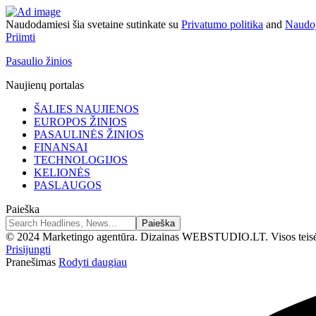
Naudodamiesi šia svetaine sutinkate su
Privatumo politika
and
Naudoj
Priimti
Pasaulio žinios
Naujienų portalas
ŠALIES NAUJIENOS
EUROPOS ŽINIOS
PASAULINĖS ŽINIOS
FINANSAI
TECHNOLOGIJOS
KELIONĖS
PASLAUGOS
Paieška
© 2024 Marketingo agentūra. Dizainas WEBSTUDIO.LT. Visos teis
Prisijungti
Pranešimas
Rodyti daugiau