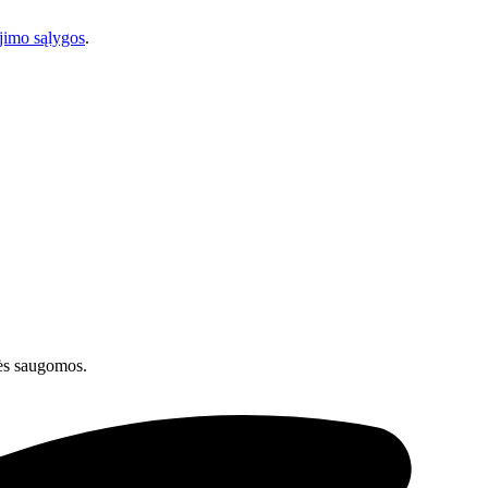
imo sąlygos
.
ės saugomos.