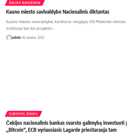
ŠALIES NAUJIENOS
Kauno miesto savivaldybė Nacionalinis diktantas
Kauno miesto savivaldybė, konkurso rengėjas VšĮ Pilietinės minties
institutas bei šio projekto…
admin
16 vasario, 2025
EUROPOS ŽINIOS
Čekijos nacionalinis bankas svarsto galimybę investuoti į
„Bitcoin“, ECB vyriausiasis Lagarde prieštarauja tam