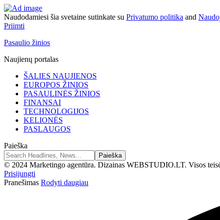
Naudodamiesi šia svetaine sutinkate su
Privatumo politika
and
Naudoj
Priimti
Pasaulio žinios
Naujienų portalas
ŠALIES NAUJIENOS
EUROPOS ŽINIOS
PASAULINĖS ŽINIOS
FINANSAI
TECHNOLOGIJOS
KELIONĖS
PASLAUGOS
Paieška
© 2024 Marketingo agentūra. Dizainas WEBSTUDIO.LT. Visos teis
Prisijungti
Pranešimas
Rodyti daugiau