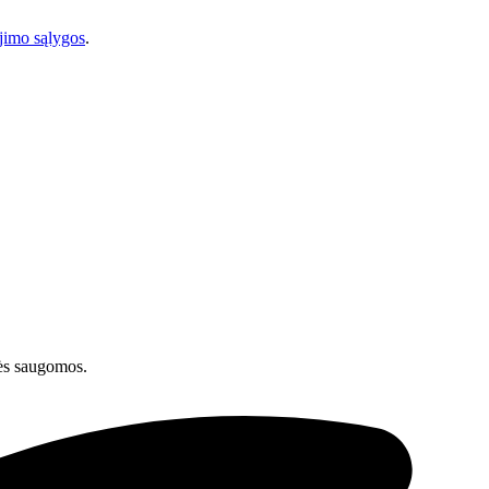
imo sąlygos
.
ės saugomos.