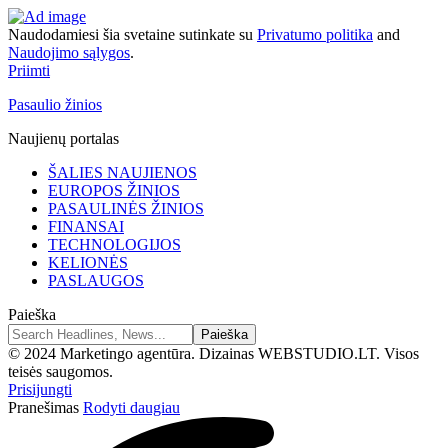
Naudodamiesi šia svetaine sutinkate su
Privatumo politika
and
Naudojimo sąlygos
.
Priimti
Pasaulio žinios
Naujienų portalas
ŠALIES NAUJIENOS
EUROPOS ŽINIOS
PASAULINĖS ŽINIOS
FINANSAI
TECHNOLOGIJOS
KELIONĖS
PASLAUGOS
Paieška
© 2024 Marketingo agentūra. Dizainas WEBSTUDIO.LT. Visos
teisės saugomos.
Prisijungti
Pranešimas
Rodyti daugiau