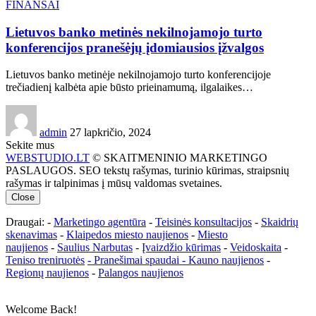
FINANSAI
Lietuvos banko metinės nekilnojamojo turto
konferencijos pranešėjų įdomiausios įžvalgos
Lietuvos banko metinėje nekilnojamojo turto konferencijoje
trečiadienį kalbėta apie būsto prieinamumą, ilgalaikes…
admin
27 lapkričio, 2024
Sekite mus
WEBSTUDIO.LT
© SKAITMENINIO MARKETINGO
PASLAUGOS. SEO tekstų rašymas, turinio kūrimas, straipsnių
rašymas ir talpinimas į mūsų valdomas svetaines.
Close
Draugai: -
Marketingo agentūra
-
Teisinės konsultacijos
-
Skaidrių
skenavimas
-
Klaipedos miesto naujienos
-
Miesto
naujienos
-
Saulius Narbutas
-
Įvaizdžio kūrimas
-
Veidoskaita
-
Teniso treniruotės
- Pranešimai spaudai -
Kauno naujienos
-
Regionų naujienos
-
Palangos naujienos
Welcome Back!