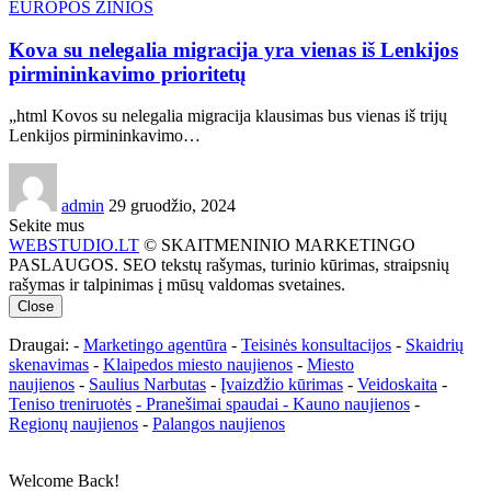
EUROPOS ŽINIOS
Kova su nelegalia migracija yra vienas iš Lenkijos
pirmininkavimo prioritetų
„html Kovos su nelegalia migracija klausimas bus vienas iš trijų
Lenkijos pirmininkavimo…
admin
29 gruodžio, 2024
Sekite mus
WEBSTUDIO.LT
© SKAITMENINIO MARKETINGO
PASLAUGOS. SEO tekstų rašymas, turinio kūrimas, straipsnių
rašymas ir talpinimas į mūsų valdomas svetaines.
Close
Draugai: -
Marketingo agentūra
-
Teisinės konsultacijos
-
Skaidrių
skenavimas
-
Klaipedos miesto naujienos
-
Miesto
naujienos
-
Saulius Narbutas
-
Įvaizdžio kūrimas
-
Veidoskaita
-
Teniso treniruotės
- Pranešimai spaudai -
Kauno naujienos
-
Regionų naujienos
-
Palangos naujienos
Welcome Back!