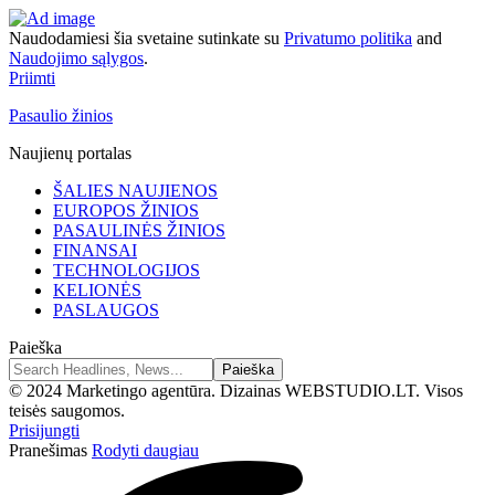
Naudodamiesi šia svetaine sutinkate su
Privatumo politika
and
Naudojimo sąlygos
.
Priimti
Pasaulio žinios
Naujienų portalas
ŠALIES NAUJIENOS
EUROPOS ŽINIOS
PASAULINĖS ŽINIOS
FINANSAI
TECHNOLOGIJOS
KELIONĖS
PASLAUGOS
Paieška
© 2024 Marketingo agentūra. Dizainas WEBSTUDIO.LT. Visos
teisės saugomos.
Prisijungti
Pranešimas
Rodyti daugiau