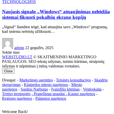
TECHNOLOGIJOS
Naujasis signalo „Windows“ atnaujinimas neleidžia
sistemai fiksuoti pokalbių ekrano kopijų
„Signal“ šiandien teigė, kad atnaujina savo „Windows“ programą,
kad sistema neleistų užfiksuoti…
admin
22 gegužės, 2025
Sekite mus
WEBSTUDIO.LT
© SKAITMENINIO MARKETINGO
PASLAUGOS. SEO tekstų rašymas, turinio kūrimas, straipsnių
rašymas ir talpinimas į mūsų valdomas svetaines.
Close
Draugai: -
Marketingo agentūra
-
Teisinės konsultacijos
-
Skaidrių
skenavimas
-
Klaipedos miesto naujienos
-
Miesto
naujienos
-
Saulius Narbutas
-
Įvaizdžio kūrimas
-
Veidoskaita
-
Teniso treniruotės
- Pranešimai spaudai -
Kauno naujienos
-
Regionų naujienos
-
Palangos naujienos
Welcome Back!