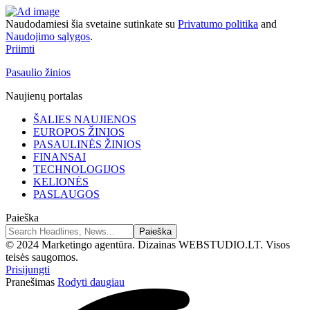
Naudodamiesi šia svetaine sutinkate su
Privatumo politika
and
Naudojimo sąlygos
.
Priimti
Pasaulio žinios
Naujienų portalas
ŠALIES NAUJIENOS
EUROPOS ŽINIOS
PASAULINĖS ŽINIOS
FINANSAI
TECHNOLOGIJOS
KELIONĖS
PASLAUGOS
Paieška
© 2024 Marketingo agentūra. Dizainas WEBSTUDIO.LT. Visos
teisės saugomos.
Prisijungti
Pranešimas
Rodyti daugiau