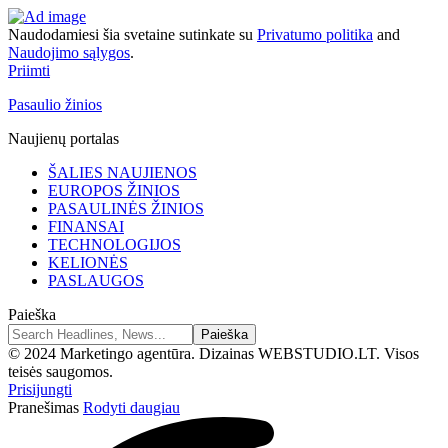
Naudodamiesi šia svetaine sutinkate su
Privatumo politika
and
Naudojimo sąlygos
.
Priimti
Pasaulio žinios
Naujienų portalas
ŠALIES NAUJIENOS
EUROPOS ŽINIOS
PASAULINĖS ŽINIOS
FINANSAI
TECHNOLOGIJOS
KELIONĖS
PASLAUGOS
Paieška
© 2024 Marketingo agentūra. Dizainas WEBSTUDIO.LT. Visos
teisės saugomos.
Prisijungti
Pranešimas
Rodyti daugiau