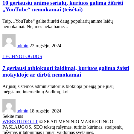
10 geriausių anime serialų, kuriuos galima žiūrėti
„YouTube“ nemokamai (teisėtai)
Taip, „YouTube“ galite žiūrėti daug populiarių anime laidų
nemokamai. Ne, mes nekalbame…
admin
22 rugsėjo, 2024
TECHNOLOGIJOS
7 geriausi atblokuoti žaidimai, kuriuos galima žaisti
mokykloje ar dirbti nemokamai
Ar jūsų sistemos administratorius blokuoja prieigą prie jūsų
mėgstamų internetinių žaidimų, kol…
admin
18 rugsėjo, 2024
Sekite mus
WEBSTUDIO.LT
© SKAITMENINIO MARKETINGO
PASLAUGOS. SEO tekstų rašymas, turinio kūrimas, straipsnių
rašymas ir talpinimas į mūsų valdomas svetaines.