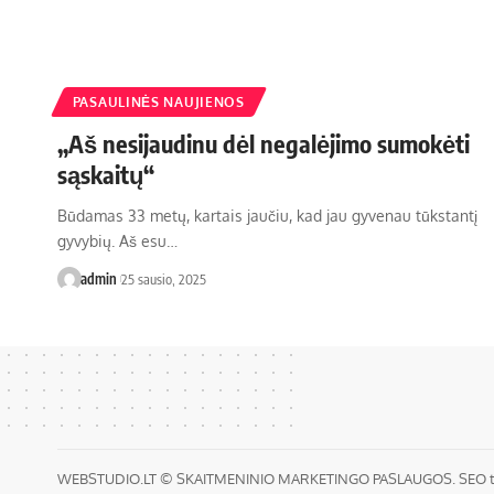
PASAULINĖS NAUJIENOS
„Aš nesijaudinu dėl negalėjimo sumokėti
sąskaitų“
Būdamas 33 metų, kartais jaučiu, kad jau gyvenau tūkstantį
gyvybių. Aš esu…
admin
25 sausio, 2025
WEBSTUDIO.LT
© SKAITMENINIO MARKETINGO PASLAUGOS. SEO tekstų 