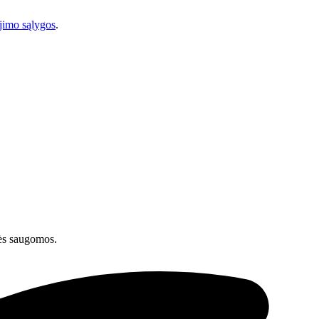
imo sąlygos
.
ės saugomos.