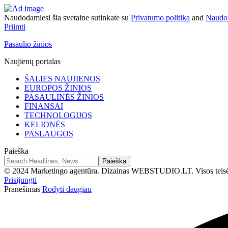
Naudodamiesi šia svetaine sutinkate su
Privatumo politika
and
Naudoj
Priimti
Pasaulio žinios
Naujienų portalas
ŠALIES NAUJIENOS
EUROPOS ŽINIOS
PASAULINĖS ŽINIOS
FINANSAI
TECHNOLOGIJOS
KELIONĖS
PASLAUGOS
Paieška
© 2024 Marketingo agentūra. Dizainas WEBSTUDIO.LT. Visos teis
Prisijungti
Pranešimas
Rodyti daugiau