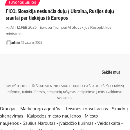
EUROPOS ŽINIOS
FICO: Slovakija nesiunčia dujų į Ukrainą, Rusijos dujų
srautai per tiekėjus iš Europos
iki AI | 12.FEB 2025 | Europa Trumpai AI Slovakijos Respublikos
ministras…
admin
13 vasario, 2025
Sekite mus
WEBSTUDIO.LT
© SKAITMENINIO MARKETINGO PASLAUGOS. SEO tekstų
rašymas, turinio kūrimas, straipsnių rašymas ir talpinimas į mūsų valdomas
svetaines.
Draugai: -
Marketingo agentūra
-
Teisinės konsultacijos
-
Skaidrių
skenavimas
-
Klaipedos miesto naujienos
-
Miesto
naujienos
-
Saulius Narbutas
-
Įvaizdžio kūrimas
-
Veidoskaita
-