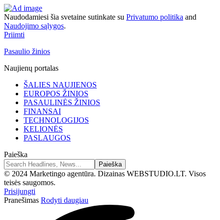
Naudodamiesi šia svetaine sutinkate su
Privatumo politika
and
Naudojimo sąlygos
.
Priimti
Pasaulio žinios
Naujienų portalas
ŠALIES NAUJIENOS
EUROPOS ŽINIOS
PASAULINĖS ŽINIOS
FINANSAI
TECHNOLOGIJOS
KELIONĖS
PASLAUGOS
Paieška
© 2024 Marketingo agentūra. Dizainas WEBSTUDIO.LT. Visos
teisės saugomos.
Prisijungti
Pranešimas
Rodyti daugiau