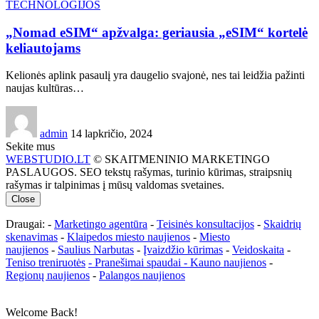
TECHNOLOGIJOS
„Nomad eSIM“ apžvalga: geriausia „eSIM“ kortelė
keliautojams
Kelionės aplink pasaulį yra daugelio svajonė, nes tai leidžia pažinti
naujas kultūras…
admin
14 lapkričio, 2024
Sekite mus
WEBSTUDIO.LT
© SKAITMENINIO MARKETINGO
PASLAUGOS. SEO tekstų rašymas, turinio kūrimas, straipsnių
rašymas ir talpinimas į mūsų valdomas svetaines.
Close
Draugai: -
Marketingo agentūra
-
Teisinės konsultacijos
-
Skaidrių
skenavimas
-
Klaipedos miesto naujienos
-
Miesto
naujienos
-
Saulius Narbutas
-
Įvaizdžio kūrimas
-
Veidoskaita
-
Teniso treniruotės
- Pranešimai spaudai -
Kauno naujienos
-
Regionų naujienos
-
Palangos naujienos
Welcome Back!